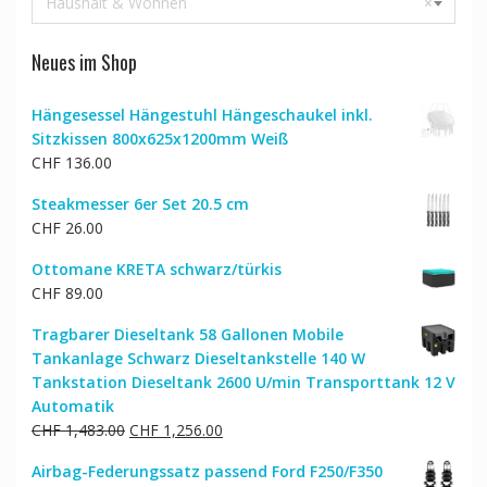
Haushalt & Wohnen
×
Neues im Shop
Hängesessel Hängestuhl Hängeschaukel inkl.
Sitzkissen 800x625x1200mm Weiß
CHF
136.00
Steakmesser 6er Set 20.5 cm
CHF
26.00
Ottomane KRETA schwarz/türkis
CHF
89.00
Tragbarer Dieseltank 58 Gallonen Mobile
Tankanlage Schwarz Dieseltankstelle 140 W
Tankstation Dieseltank 2600 U/min Transporttank 12 V
Automatik
Ursprünglicher
Aktueller
CHF
1,483.00
CHF
1,256.00
Preis
Preis
Airbag-Federungssatz passend Ford F250/F350
war:
ist: