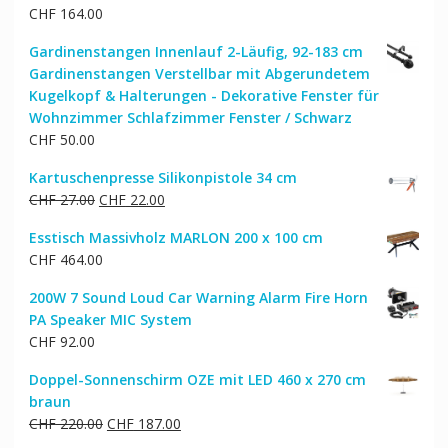
CHF
164.00
Gardinenstangen Innenlauf 2-Läufig, 92-183 cm
Gardinenstangen Verstellbar mit Abgerundetem
Kugelkopf & Halterungen - Dekorative Fenster für
Wohnzimmer Schlafzimmer Fenster / Schwarz
CHF
50.00
Kartuschenpresse Silikonpistole 34 cm
Ursprünglicher
Aktueller
CHF
27.00
CHF
22.00
Preis
Preis
Esstisch Massivholz MARLON 200 x 100 cm
war:
ist:
CHF
464.00
CHF 27.00
CHF 22.00.
200W 7 Sound Loud Car Warning Alarm Fire Horn
PA Speaker MIC System
CHF
92.00
Doppel-Sonnenschirm OZE mit LED 460 x 270 cm
braun
Ursprünglicher
Aktueller
CHF
220.00
CHF
187.00
Preis
Preis