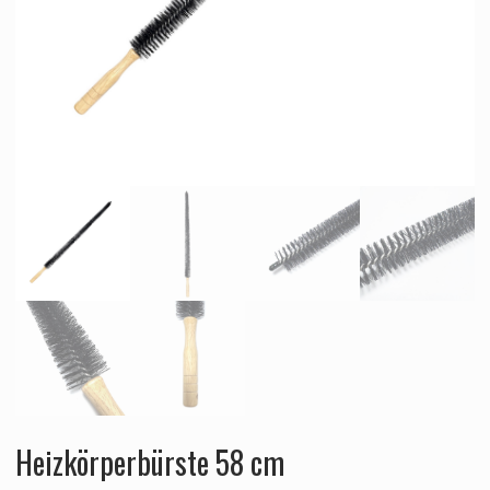
Heizkörperbürste 58 cm