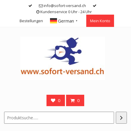
Skip
info@sofort-versand.ch
to
Kundenservice 0 Uhr - 24 Uhr
content
German
Bestellungen
Mein Konto
▼
0
0