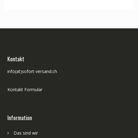
war:
ist:
CHF 220.00
CHF 187.00.
Kontakt
info(at)sofort-versand.ch
Kontakt Formular
Information
Das sind wir