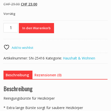
Ursprünglicher
Aktueller
CHF
29.00
CHF
23.00
Preis
Preis
Vorrätig
war:
ist:
CHF 29.00
CHF 23.00.
Heizkörperbürste
In den Warenkorb
58
cm
Menge
Add to wishlist
Artikelnummer:
SN-25416
Kategorie:
Haushalt & Wohnen
Beschreibung
Rezensionen (0)
Beschreibung
Reinigungsbürste für Heizkörper
* Extra lange Bürste sorgt für saubere Heizkörper