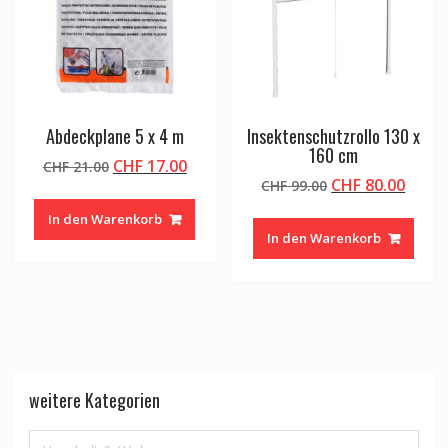
Abdeckplane 5 x 4 m
Insektenschutzrollo 130 x
160 cm
Ursprünglicher
Aktueller
CHF
17.00
CHF
21.00
Ursprünglicher
Aktue
CHF
80.00
Preis
Preis
CHF
99.00
Preis
Preis
war:
ist:
In den Warenkorb
war:
ist:
CHF 21.00
CHF 17.00.
In den Warenkorb
CHF 99.00
CHF 8
weitere Kategorien