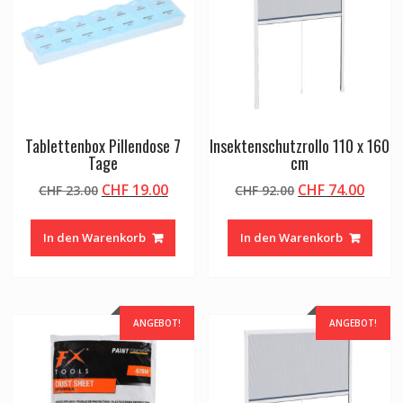
Tablettenbox Pillendose 7
Insektenschutzrollo 110 x 160
Tage
cm
Ursprünglicher
Aktueller
Ursprünglicher
Aktue
CHF
19.00
CHF
74.00
CHF
23.00
CHF
92.00
Preis
Preis
Preis
Preis
war:
ist:
war:
ist:
In den Warenkorb
In den Warenkorb
CHF 23.00
CHF 19.00.
CHF 92.00
CHF 7
ANGEBOT!
ANGEBOT!