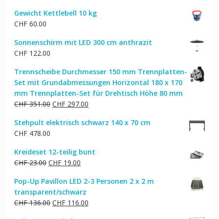
Gewicht Kettlebell 10 kg
CHF
60.00
Sonnenschirm mit LED 300 cm anthrazit
CHF
122.00
Trennscheibe Durchmesser 150 mm Trennplatten-
Set mit Grundabmessungen Horizontal 180 x 170
mm Trennplatten-Set für Drehtisch Höhe 80 mm
Ursprünglicher
Aktueller
CHF
351.00
CHF
297.00
Preis
Preis
Stehpult elektrisch schwarz 140 x 70 cm
war:
ist:
CHF
478.00
CHF 351.00
CHF 297.00.
Kreideset 12-teilig bunt
Ursprünglicher
Aktueller
CHF
23.00
CHF
19.00
Preis
Preis
Pop-Up Pavillon LED 2-3 Personen 2 x 2 m
war:
ist:
transparent/schwarz
CHF 23.00
CHF 19.00.
Ursprünglicher
Aktueller
CHF
136.00
CHF
116.00
Preis
Preis