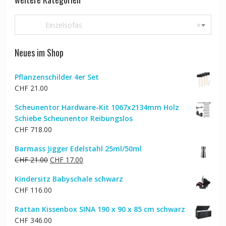
Einzelsofas
×
Neues im Shop
Pflanzenschilder 4er Set
CHF
21.00
Scheunentor Hardware-Kit 1067x2134mm Holz
Schiebe Scheunentor Reibungslos
CHF
718.00
Barmass Jigger Edelstahl 25ml/50ml
Ursprünglicher
Aktueller
CHF
21.00
CHF
17.00
Preis
Preis
Kindersitz Babyschale schwarz
war:
ist:
CHF
116.00
CHF 21.00
CHF 17.00.
Rattan Kissenbox SINA 190 x 90 x 85 cm schwarz
CHF
346.00