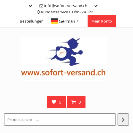
Skip
info@sofort-versand.ch
to
Kundenservice 0 Uhr - 24 Uhr
content
German
Bestellungen
Mein Konto
▼
0
0