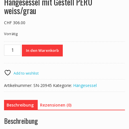
Hängesessel mit Gestell PERU
weiss/grau
CHF
306.00
Vorrätig
Hängesessel
In den Warenkorb
mit
Gestell
PERU
weiss/grau
Add to wishlist
Menge
Artikelnummer:
SN-20945
Kategorie:
Hängesessel
Beschreibung
Rezensionen (0)
Beschreibung