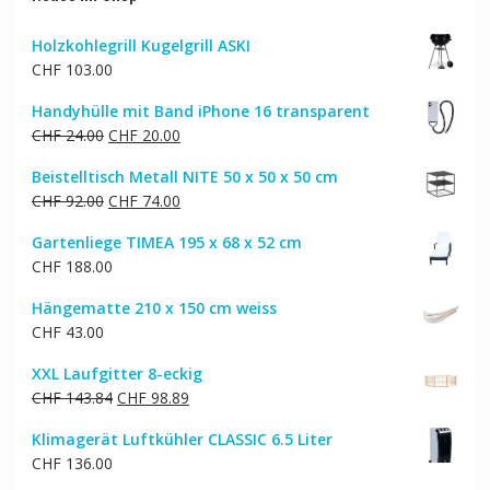
Holzkohlegrill Kugelgrill ASKI
CHF
103.00
Handyhülle mit Band iPhone 16 transparent
Ursprünglicher
Aktueller
CHF
24.00
CHF
20.00
Preis
Preis
Beistelltisch Metall NITE 50 x 50 x 50 cm
war:
ist:
Ursprünglicher
Aktueller
CHF
92.00
CHF
74.00
CHF 24.00
CHF 20.00.
Preis
Preis
Gartenliege TIMEA 195 x 68 x 52 cm
war:
ist:
CHF
188.00
CHF 92.00
CHF 74.00.
Hängematte 210 x 150 cm weiss
CHF
43.00
XXL Laufgitter 8-eckig
Ursprünglicher
Aktueller
CHF
143.84
CHF
98.89
Preis
Preis
Klimagerät Luftkühler CLASSIC 6.5 Liter
war:
ist:
CHF
136.00
CHF 143.84
CHF 98.89.