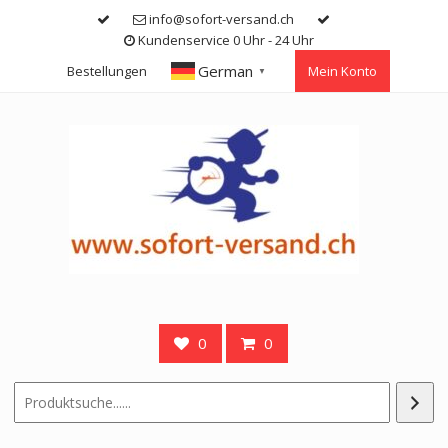
Skip
info@sofort-versand.ch
to
Kundenservice 0 Uhr - 24 Uhr
content
German
Bestellungen
Mein Konto
▼
0
0