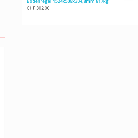
Bodenregal 1524x508x304,8mm 817kg
CHF
302.00
l