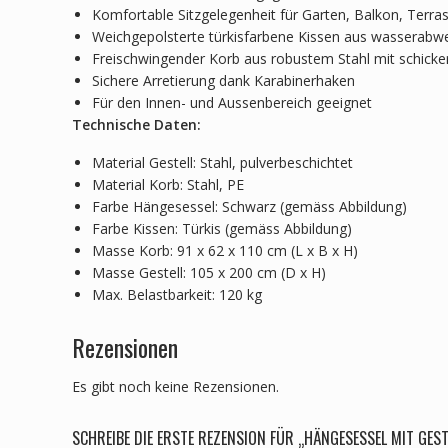
Komfortable Sitzgelegenheit für Garten, Balkon, Ter
Weichgepolsterte türkisfarbene Kissen aus wasserabw
Freischwingender Korb aus robustem Stahl mit schicke
Sichere Arretierung dank Karabinerhaken
Für den Innen- und Aussenbereich geeignet
Technische Daten:
Material Gestell: Stahl, pulverbeschichtet
Material Korb: Stahl, PE
Farbe Hängesessel: Schwarz (gemäss Abbildung)
Farbe Kissen: Türkis (gemäss Abbildung)
Masse Korb: 91 x 62 x 110 cm (L x B x H)
Masse Gestell: 105 x 200 cm (D x H)
Max. Belastbarkeit: 120 kg
Rezensionen
Es gibt noch keine Rezensionen.
SCHREIBE DIE ERSTE REZENSION FÜR „HÄNGESESSEL MIT GE