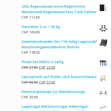
Preis
Preis
250L Regenwassertonne Regentonne
war:
ist:
Wassertank Regenwasserfass Tank faltbar
CHF 207.00
CHF 175.00.
CHF
112.00
Hantelset 3-in-1 30 kg
CHF
109.00
Gewindeschneider-Set 116-teilig Lagerstahl
Maschinengewindebohrer Bohren
CHF
178.00
Pinsel Set KINZO 5-teilig
Ursprünglicher
Aktueller
CHF
27.00
CHF
22.00
Preis
Preis
Laptoptisch auf Rollen LALE braun/schwarz
war:
ist:
Ursprünglicher
Aktueller
CHF
66.00
CHF
53.00
CHF 27.00
CHF 22.00.
Preis
Preis
Klimmzugstange zur Wandmontage
war:
ist:
CHF
50.00
CHF 66.00
CHF 53.00.
Lagerregal Werkstattregal Kellerregal