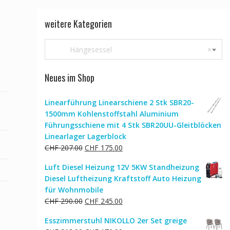
weitere Kategorien
Hängesessel
×
Neues im Shop
Linearführung Linearschiene 2 Stk SBR20-
1500mm Kohlenstoffstahl Aluminium
Führungsschiene mit 4 Stk SBR20UU-Gleitblöcken
Linearlager Lagerblock
Ursprünglicher
Aktueller
CHF
207.00
CHF
175.00
Preis
Preis
Luft Diesel Heizung 12V 5KW Standheizung
war:
ist:
Diesel Luftheizung Kraftstoff Auto Heizung
CHF 207.00
CHF 175.00.
für Wohnmobile
Ursprünglicher
Aktueller
CHF
290.00
CHF
245.00
Preis
Preis
Esszimmerstuhl NIKOLLO 2er Set greige
war:
ist: