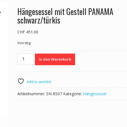
Hängesessel mit Gestell PANAMA
schwarz/türkis
CHF
451.00
Vorrätig
Hängesessel
In den Warenkorb
mit
Gestell
PANAMA
schwarz/türkis
Add to wishlist
Menge
Artikelnummer:
SN-8507
Kategorie:
Hängesessel