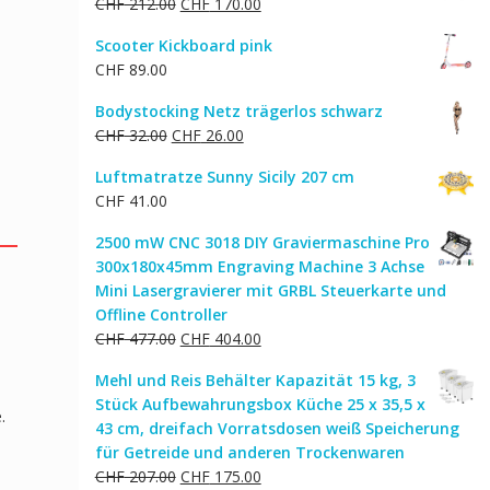
Ursprünglicher
Aktueller
CHF
212.00
CHF
170.00
CHF 290.00
CHF 245.00.
Preis
Preis
Scooter Kickboard pink
war:
ist:
CHF
89.00
CHF 212.00
CHF 170.00.
Bodystocking Netz trägerlos schwarz
Ursprünglicher
Aktueller
CHF
32.00
CHF
26.00
Preis
Preis
Luftmatratze Sunny Sicily 207 cm
war:
ist:
CHF
41.00
CHF 32.00
CHF 26.00.
2500 mW CNC 3018 DIY Graviermaschine Pro
300x180x45mm Engraving Machine 3 Achse
Mini Lasergravierer mit GRBL Steuerkarte und
Offline Controller
Ursprünglicher
Aktueller
CHF
477.00
CHF
404.00
Preis
Preis
Mehl und Reis Behälter Kapazität 15 kg, 3
war:
ist:
m
Stück Aufbewahrungsbox Küche 25 x 35,5 x
CHF 477.00
CHF 404.00.
.
43 cm, dreifach Vorratsdosen weiß Speicherung
für Getreide und anderen Trockenwaren
Ursprünglicher
Aktueller
CHF
207.00
CHF
175.00