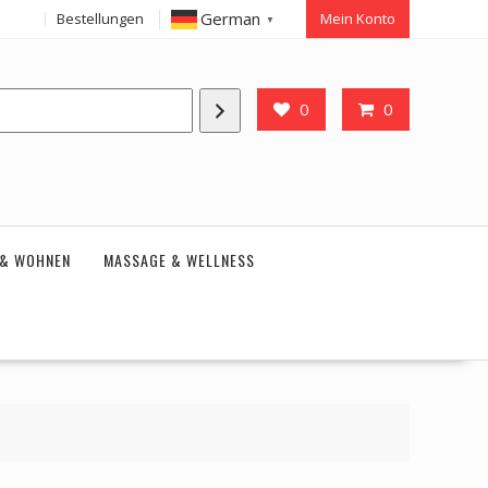
German
Bestellungen
Mein Konto
▼
0
0
 & WOHNEN
MASSAGE & WELLNESS