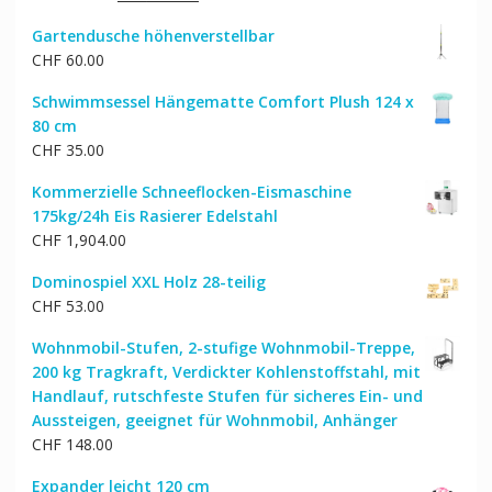
Preis
Preis
Gartendusche höhenverstellbar
war:
ist:
CHF
60.00
CHF 362.00
CHF 306.00.
Schwimmsessel Hängematte Comfort Plush 124 x
80 cm
CHF
35.00
Kommerzielle Schneeflocken-Eismaschine
175kg/24h Eis Rasierer Edelstahl
CHF
1,904.00
Dominospiel XXL Holz 28-teilig
CHF
53.00
Wohnmobil-Stufen, 2-stufige Wohnmobil-Treppe,
200 kg Tragkraft, Verdickter Kohlenstoffstahl, mit
Handlauf, rutschfeste Stufen für sicheres Ein- und
Aussteigen, geeignet für Wohnmobil, Anhänger
CHF
148.00
Expander leicht 120 cm