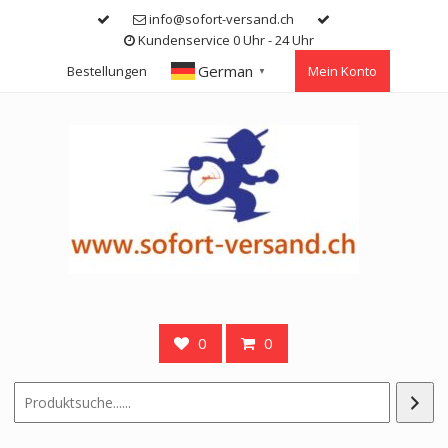
Skip
info@sofort-versand.ch
to
Kundenservice 0 Uhr - 24 Uhr
content
German
Bestellungen
Mein Konto
▼
0
0