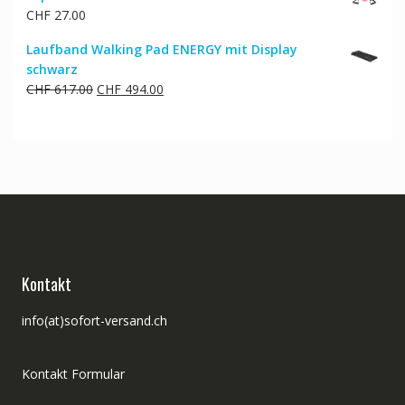
CHF
27.00
Laufband Walking Pad ENERGY mit Display
schwarz
Ursprünglicher
Aktueller
CHF
617.00
CHF
494.00
Preis
Preis
war:
ist:
CHF 617.00
CHF 494.00.
Kontakt
info(at)sofort-versand.ch
Kontakt Formular