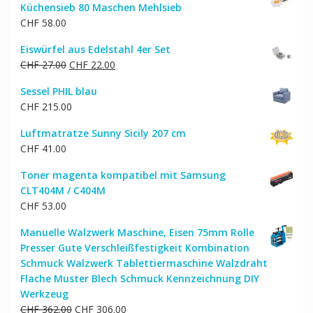
Küchensieb 80 Maschen Mehlsieb
CHF
58.00
Eiswürfel aus Edelstahl 4er Set
Ursprünglicher
Aktueller
CHF
27.00
CHF
22.00
Preis
Preis
Sessel PHIL blau
war:
ist:
CHF
215.00
CHF 27.00
CHF 22.00.
Luftmatratze Sunny Sicily 207 cm
CHF
41.00
Toner magenta kompatibel mit Samsung
CLT404M / C404M
CHF
53.00
Manuelle Walzwerk Maschine, Eisen 75mm Rolle
Presser Gute Verschleißfestigkeit Kombination
Schmuck Walzwerk Tablettiermaschine Walzdraht
Flache Muster Blech Schmuck Kennzeichnung DIY
Werkzeug
Ursprünglicher
Aktueller
CHF
362.00
CHF
306.00