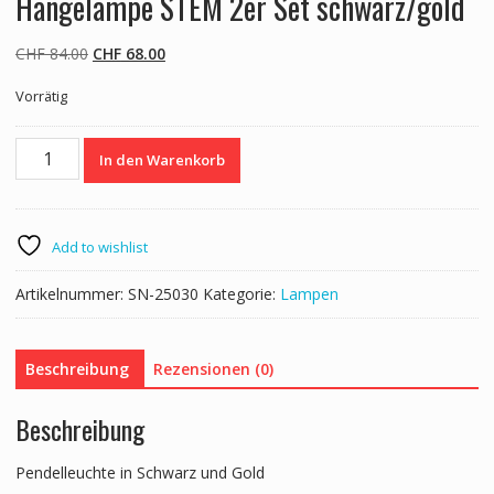
Hängelampe STEM 2er Set schwarz/gold
Ursprünglicher
Aktueller
CHF
84.00
CHF
68.00
Preis
Preis
Vorrätig
war:
ist:
CHF 84.00
CHF 68.00.
Hängelampe
In den Warenkorb
STEM
2er
Set
schwarz/gold
Add to wishlist
Menge
Artikelnummer:
SN-25030
Kategorie:
Lampen
Beschreibung
Rezensionen (0)
Beschreibung
Pendelleuchte in Schwarz und Gold