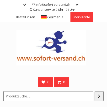
Skip
info@sofort-versand.ch
to
Kundenservice 0 Uhr - 24 Uhr
content
German
Bestellungen
Mein Konto
▼
0
0