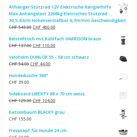
Preis
Preis
Anhänger Stützrad 12V Elektrische Rangierhilfe
war:
ist:
Max Anhängelast 2268kg Eletrisches Stützrad
CHF 39.00
CHF 32.00.
30,5-63cm Höhenverstellbar 6,7m/min Geschwindigkeit
Ursprünglicher
Aktueller
CHF
543.00
CHF
460.00
Preis
Preis
Beistelltisch mit Kühlfach HARRISON braun
war:
ist:
Ursprünglicher
Aktueller
CHF
137.00
CHF
110.00
CHF 543.00
CHF 460.00.
Preis
Preis
Velohelm DUNLOP 55 - 58 cm schwarz
war:
ist:
Ursprünglicher
Aktueller
CHF
54.00
CHF
44.00
CHF 137.00
CHF 110.00.
Preis
Preis
Hundedusche 360°
war:
ist:
CHF
39.00
CHF 54.00
CHF 44.00.
Sideboard LIBERTY 88 x 70 cm weiss
Ursprünglicher
Aktueller
CHF
129.00
CHF
104.00
Preis
Preis
Katzenbaum BLACKY grau
war:
ist:
CHF
155.00
CHF 129.00
CHF 104.00.
Fressnapf für Hunde 24 cm