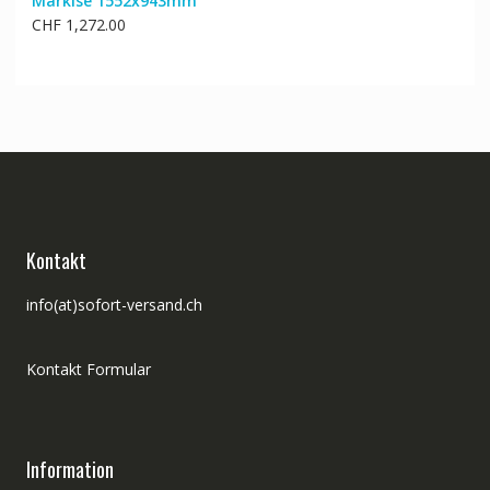
Markise 1552x943mm
CHF
1,272.00
Kontakt
info(at)sofort-versand.ch
Kontakt Formular
Information