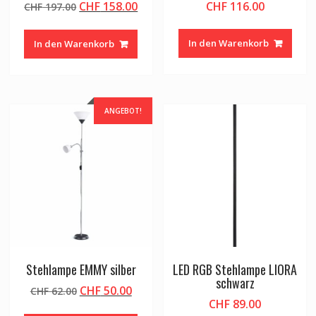
Ursprünglicher
Aktueller
CHF
158.00
CHF
116.00
CHF
197.00
Preis
Preis
war:
ist:
In den Warenkorb
In den Warenkorb
CHF 197.00
CHF 158.00.
ANGEBOT!
Stehlampe EMMY silber
LED RGB Stehlampe LIORA
schwarz
Ursprünglicher
Aktueller
CHF
50.00
CHF
62.00
CHF
89.00
Preis
Preis