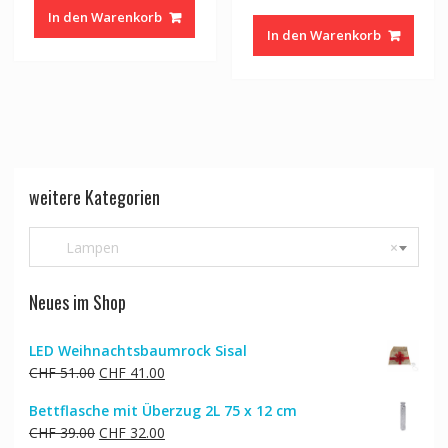
war:
ist:
In den Warenkorb
CHF 62.00
CHF 50.00.
In den Warenkorb
weitere Kategorien
Lampen
×
Neues im Shop
LED Weihnachtsbaumrock Sisal
Ursprünglicher
Aktueller
CHF
51.00
CHF
41.00
Preis
Preis
Bettflasche mit Überzug 2L 75 x 12 cm
war:
ist:
Ursprünglicher
Aktueller
CHF
39.00
CHF
32.00
CHF 51.00
CHF 41.00.