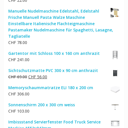
CHF
22.00
Manuelle Nudelmaschine Edelstahl, Edelstahl
Frische Manuell Pasta Walze Maschine
Einstellbare Italienische Flachteigmaschine
Pastamaker Nudelmaschine für Spaghetti, Lasagne,
Tagliatelle
CHF
78.00
Gartentor mit Schloss 100 x 160 cm anthrazit
CHF
241.00
Sichtschutzmatte PVC 300 x 90 cm anthrazit
Ursprünglicher
Aktueller
CHF
69.00
CHF
56.00
Preis
Preis
Memoryschaummatratze ELI 180 x 200 cm
war:
ist:
CHF
306.00
CHF 69.00
CHF 56.00.
Sonnenschirm 200 x 300 cm weiss
CHF
103.00
Imbissstand Servierfenster Food Truck Service