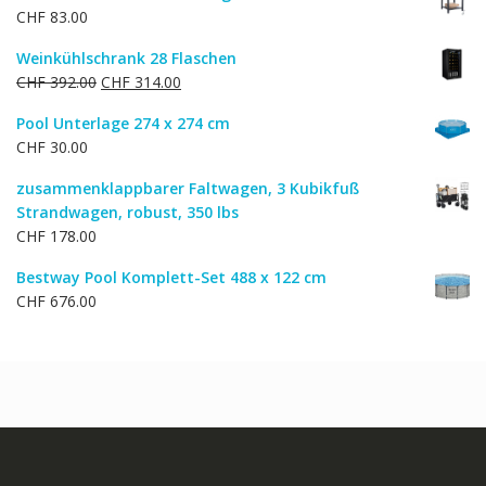
CHF
83.00
Weinkühlschrank 28 Flaschen
Ursprünglicher
Aktueller
CHF
392.00
CHF
314.00
Preis
Preis
Pool Unterlage 274 x 274 cm
war:
ist:
CHF
30.00
CHF 392.00
CHF 314.00.
zusammenklappbarer Faltwagen, 3 Kubikfuß
Strandwagen, robust, 350 lbs
CHF
178.00
Bestway Pool Komplett-Set 488 x 122 cm
CHF
676.00