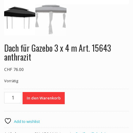
Dach für Gazebo 3 x 4 m Art. 15643
anthrazit
CHF
76.00
Vorrätig
Dach
In den Warenkorb
für
Gazebo
3
x
Add to wishlist
4