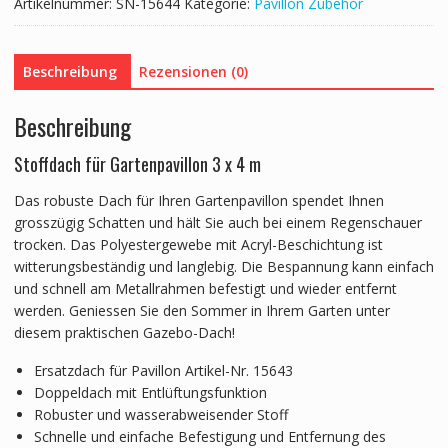
m
Artikelnummer:
SN-15644
Kategorie:
Pavillon Zubehör
Art.
15643
anthrazit
Beschreibung
Rezensionen (0)
Menge
Beschreibung
Stoffdach für Gartenpavillon 3 x 4 m
Das robuste Dach für Ihren Gartenpavillon spendet Ihnen
grosszügig Schatten und hält Sie auch bei einem Regenschauer
trocken. Das Polyestergewebe mit Acryl-Beschichtung ist
witterungsbeständig und langlebig. Die Bespannung kann einfach
und schnell am Metallrahmen befestigt und wieder entfernt
werden. Geniessen Sie den Sommer in Ihrem Garten unter
diesem praktischen Gazebo-Dach!
Ersatzdach für Pavillon Artikel-Nr. 15643
Doppeldach mit Entlüftungsfunktion
Robuster und wasserabweisender Stoff
Schnelle und einfache Befestigung und Entfernung des