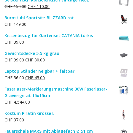
Ursprünglicher
Aktueller
CHF
150.00
CHF
110.00
Preis
Preis
Bürostuhl Sportsitz BLIZZARD rot
war:
ist:
CHF
149.00
CHF 150.00
CHF 110.00.
Kissenbezug für Gartenset CATANIA türkis
CHF
39.00
Gewichtsdecke 5.5 kg grau
Ursprünglicher
Aktueller
CHF
99.00
CHF
80.00
Preis
Preis
Laptop Ständer neigbar + faltbar
war:
ist:
Ursprünglicher
Aktueller
CHF
56.00
CHF
45.00
CHF 99.00
CHF 80.00.
Preis
Preis
Faserlaser-Markierungsmaschine 30W Faserlaser-
war:
ist:
Graviergerät 15x15cm
CHF 56.00
CHF 45.00.
CHF
4,544.00
Kostüm Piratin Grösse L
CHF
37.00
Feuerschale MARS mit Ablagefach Ø 51 cm