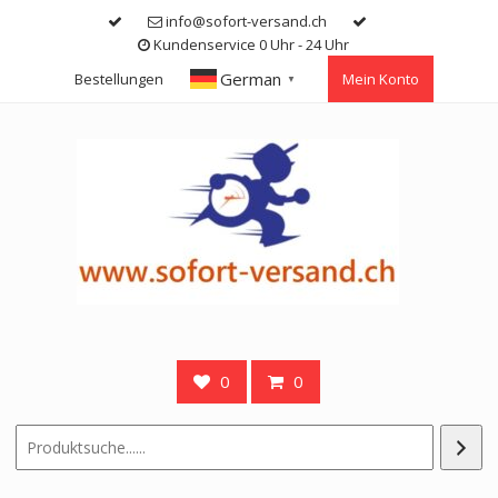
Skip
info@sofort-versand.ch
to
Kundenservice 0 Uhr - 24 Uhr
content
German
Bestellungen
Mein Konto
▼
0
0