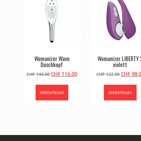
Womanizer Wave
Womanizer LIBERTY 
Duschkopf
violett
Ursprünglicher
Aktueller
Ursprün
CHF
116.00
CHF
98.
CHF
144.00
CHF
122.00
Preis
Preis
Preis
war:
ist:
war:
Weiterlesen
Weiterlesen
CHF 144.00
CHF 116.00.
CHF 122