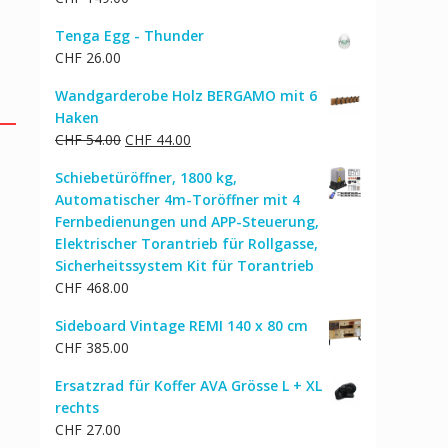
Tenga Egg - Thunder
CHF
26.00
Wandgarderobe Holz BERGAMO mit 6
Haken
Ursprünglicher
Aktueller
CHF
54.00
CHF
44.00
Preis
Preis
Schiebetüröffner, 1800 kg,
war:
ist:
Automatischer 4m-Toröffner mit 4
CHF 54.00
CHF 44.00.
Fernbedienungen und APP-Steuerung,
Elektrischer Torantrieb für Rollgasse,
Sicherheitssystem Kit für Torantrieb
CHF
468.00
Sideboard Vintage REMI 140 x 80 cm
CHF
385.00
Ersatzrad für Koffer AVA Grösse L + XL
rechts
CHF
27.00