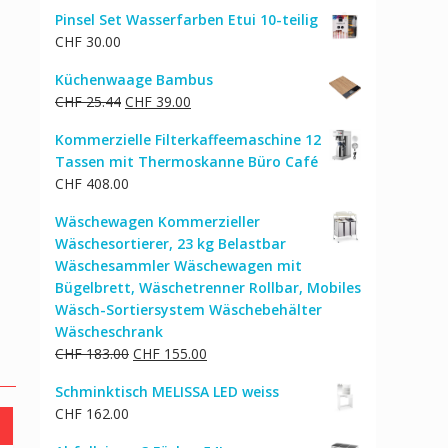
Pinsel Set Wasserfarben Etui 10-teilig
CHF
30.00
Küchenwaage Bambus
Ursprünglicher
Aktueller
CHF
25.44
CHF
39.00
Preis
Preis
Kommerzielle Filterkaffeemaschine 12
war:
ist:
Tassen mit Thermoskanne Büro Café
CHF 25.44
CHF 39.00.
CHF
408.00
Wäschewagen Kommerzieller
Wäschesortierer, 23 kg Belastbar
Wäschesammler Wäschewagen mit
Bügelbrett, Wäschetrenner Rollbar, Mobiles
Wäsch-Sortiersystem Wäschebehälter
Wäscheschrank
Ursprünglicher
Aktueller
CHF
183.00
CHF
155.00
Preis
Preis
Schminktisch MELISSA LED weiss
war:
ist:
CHF
162.00
CHF 183.00
CHF 155.00.