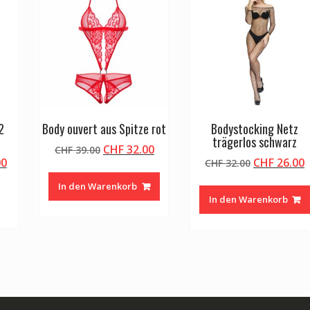
2
Body ouvert aus Spitze rot
Bodystocking Netz
trägerlos schwarz
Ursprünglicher
Aktueller
CHF
32.00
CHF
39.00
glicher
Aktueller
Ursprüngli
A
00
CHF
26.00
Preis
Preis
CHF
32.00
Preis
Preis
P
war:
ist:
In den Warenkorb
ist:
war:
i
CHF 39.00
CHF 32.00.
In den Warenkorb
.00
CHF 98.00.
CHF 32.00
C