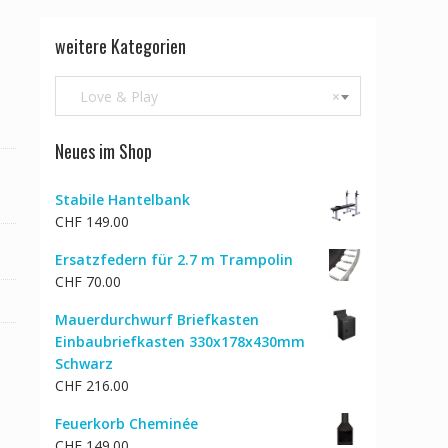
weitere Kategorien
Love & Play
×
Neues im Shop
Stabile Hantelbank
CHF
149.00
Ersatzfedern für 2.7 m Trampolin
CHF
70.00
Mauerdurchwurf Briefkasten
Einbaubriefkasten 330x178x430mm
Schwarz
CHF
216.00
Feuerkorb Cheminée
CHF
149.00