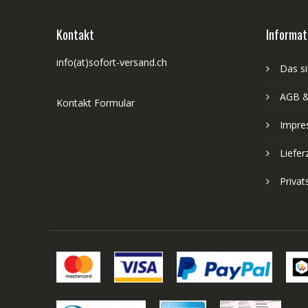
Kontakt
Informat
info(at)sofort-versand.ch
Das si
AGB &
Kontakt Formular
Impre
Liefer
Priva