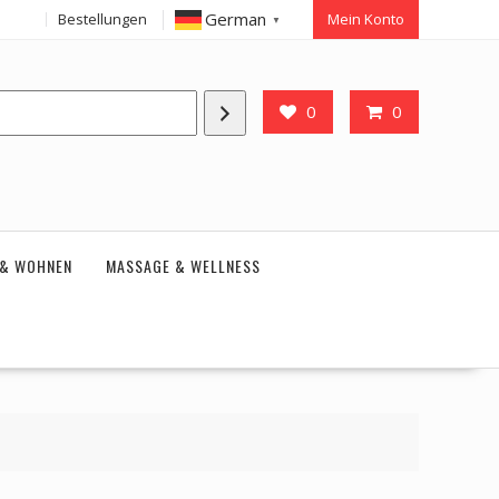
German
Bestellungen
Mein Konto
▼
0
0
 & WOHNEN
MASSAGE & WELLNESS