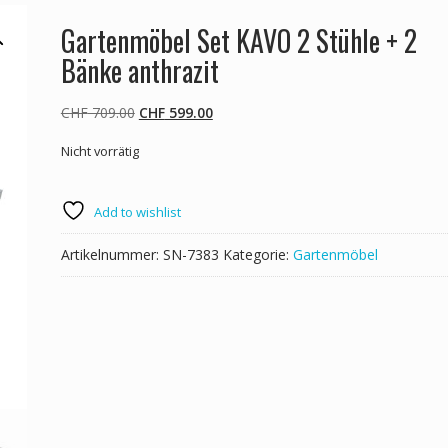
Gartenmöbel Set KAVO 2 Stühle + 2
Bänke anthrazit
Ursprünglicher
Aktueller
CHF
709.00
CHF
599.00
Preis
Preis
Nicht vorrätig
war:
ist:
CHF 709.00
CHF 599.00.
Add to wishlist
Artikelnummer:
SN-7383
Kategorie:
Gartenmöbel