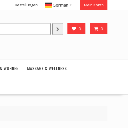
German
Bestellungen
Mein Konto
▼
0
0
 & WOHNEN
MASSAGE & WELLNESS