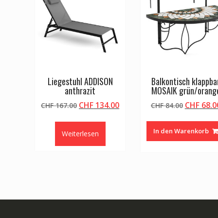
Liegestuhl ADDISON
Balkontisch klappba
anthrazit
MOSAIK grün/orang
Ursprünglicher
Aktueller
Ursprüng
CHF
134.00
CHF
68.0
CHF
167.00
CHF
84.00
Preis
Preis
Preis
war:
ist:
war:
In den Warenkorb
Weiterlesen
CHF 167.00
CHF 134.00.
CHF 84.0