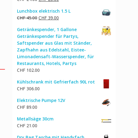
Preis
Preis
Lunchbox elektrisch 1.5 L
war:
ist:
Ursprünglicher
Aktueller
CHF
45.00
CHF
39.00
CHF 24.00
CHF 20.00.
Preis
Preis
Getränkespender, 1 Gallone
war:
ist:
Getränkespender für Partys,
CHF 45.00
CHF 39.00.
Saftspender aus Glas mit Ständer,
Zapfhahn aus Edelstahl, Eistee-
Limonadensaft-Wasserspender, für
Restaurants, Hotels, Partys
CHF
102.00
Kühlschrank mit Gefrierfach 90L rot
CHF
306.00
Elektrische Pumpe 12V
CHF
89.00
Metallsäge 30cm
CHF
21.00
Dry Bag Tasche mit Handyfach