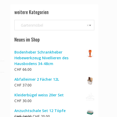
weitere Kategorien
Gartenmöbel
×
Neues im Shop
Bodenheber Schrankheber
Hebewerkzeug Nivellieren des
Hausbodens 34-48cm
CHF
66.00
Abfalleimer 2 Fächer 12L
CHF
37.00
Kleiderbügel weiss 20er Set
CHF
30.00
Anzuchtschale Set 12 Töpfe
Ursprünglicher
Aktueller
CHF
24.00
CHF
20.00