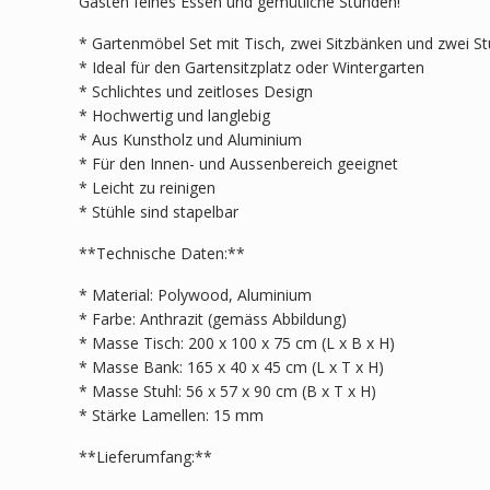
Gästen feines Essen und gemütliche Stunden!
* Gartenmöbel Set mit Tisch, zwei Sitzbänken und zwei St
* Ideal für den Gartensitzplatz oder Wintergarten
* Schlichtes und zeitloses Design
* Hochwertig und langlebig
* Aus Kunstholz und Aluminium
* Für den Innen- und Aussenbereich geeignet
* Leicht zu reinigen
* Stühle sind stapelbar
**Technische Daten:**
* Material: Polywood, Aluminium
* Farbe: Anthrazit (gemäss Abbildung)
* Masse Tisch: 200 x 100 x 75 cm (L x B x H)
* Masse Bank: 165 x 40 x 45 cm (L x T x H)
* Masse Stuhl: 56 x 57 x 90 cm (B x T x H)
* Stärke Lamellen: 15 mm
**Lieferumfang:**