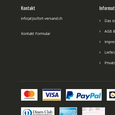
Kontakt
Informat
info(at)sofort-versand.ch
Das si
AGB &
Kontakt Formular
Impre
Liefer
Priva