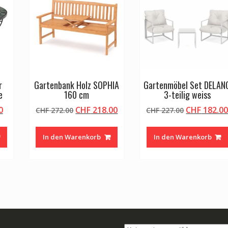
r
Gartenbank Holz SOPHIA
Gartenmöbel Set DELAN
e
160 cm
3-teilig weiss
licher
Aktueller
Ursprünglicher
Aktueller
Ursprüngli
0
CHF
218.00
CHF
182.0
CHF
272.00
CHF
227.00
Preis
Preis
Preis
Preis
ist:
war:
ist:
war:
In den Warenkorb
In den Warenkorb
0
CHF 68.00.
CHF 272.00
CHF 218.00.
CHF 227.00