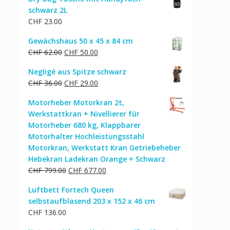
schwarz 2L
CHF
23.00
Gewächshaus 50 x 45 x 84 cm
Ursprünglicher
Aktueller
CHF
62.00
CHF
50.00
Preis
Preis
Negligé aus Spitze schwarz
war:
ist:
Ursprünglicher
Aktueller
CHF
36.00
CHF
29.00
CHF 62.00
CHF 50.00.
Preis
Preis
Motorheber Motorkran 2t,
war:
ist:
Werkstattkran + Nivellierer für
CHF 36.00
CHF 29.00.
Motorheber 680 kg, Klappbarer
Motorhalter Hochleistungsstahl
Motorkran, Werkstatt Kran Getriebeheber
Hebekran Ladekran Orange + Schwarz
Ursprünglicher
Aktueller
CHF
799.00
CHF
677.00
Preis
Preis
Luftbett Fortech Queen
war:
ist:
selbstaufblasend 203 x 152 x 46 cm
CHF 799.00
CHF 677.00.
CHF
136.00