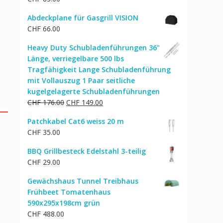
Abdeckplane für Gasgrill VISION
CHF
66.00
Heavy Duty Schubladenführungen 36"
Länge, verriegelbare 500 lbs
Tragfähigkeit Lange Schubladenführung
mit Vollauszug 1 Paar seitliche
kugelgelagerte Schubladenführungen
Ursprünglicher
Aktueller
CHF
176.00
CHF
149.00
Preis
Preis
Patchkabel Cat6 weiss 20 m
war:
ist:
CHF
35.00
CHF 176.00
CHF 149.00.
BBQ Grillbesteck Edelstahl 3-teilig
CHF
29.00
Gewächshaus Tunnel Treibhaus
Frühbeet Tomatenhaus
590x295x198cm grün
CHF
488.00