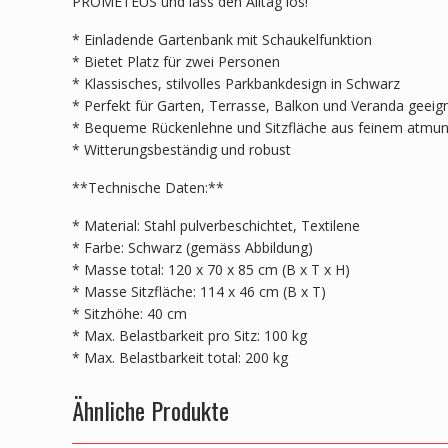
PROMETEUS und lass den Alltag los!
* Einladende Gartenbank mit Schaukelfunktion
* Bietet Platz für zwei Personen
* Klassisches, stilvolles Parkbankdesign in Schwarz
* Perfekt für Garten, Terrasse, Balkon und Veranda geeig
* Bequeme Rückenlehne und Sitzfläche aus feinem atmun
* Witterungsbeständig und robust
**Technische Daten:**
* Material: Stahl pulverbeschichtet, Textilene
* Farbe: Schwarz (gemäss Abbildung)
* Masse total: 120 x 70 x 85 cm (B x T x H)
* Masse Sitzfläche: 114 x 46 cm (B x T)
* Sitzhöhe: 40 cm
* Max. Belastbarkeit pro Sitz: 100 kg
* Max. Belastbarkeit total: 200 kg
Ähnliche Produkte