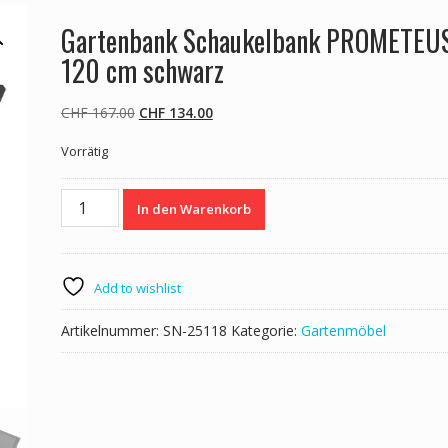
Gartenbank Schaukelbank PROMETEU
120 cm schwarz
Ursprünglicher
Aktueller
CHF
167.00
CHF
134.00
Preis
Preis
Vorrätig
war:
ist:
CHF 167.00
CHF 134.00.
Gartenbank
In den Warenkorb
Schaukelbank
PROMETEUS
120
cm
Add to wishlist
schwarz
Menge
Artikelnummer:
SN-25118
Kategorie:
Gartenmöbel