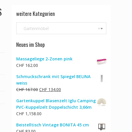
S
weitere Kategorien
Gartenmöbel
×
Neues im Shop
Massageliege 2-Zonen pink
CHF
162.00
Schmuckschrank mit Spiegel BELINA
weiss
Ursprünglicher
Aktueller
CHF
167.00
CHF
134.00
Preis
Preis
Gartenkuppel Blasenzelt Iglu Camping
war:
ist:
PVC-Kuppelzelt Doppelschicht 3,66m
CHF 167.00
CHF 134.00.
CHF
1,158.00
Beistelltisch Vintage BONITA 45 cm
CHF
83.00