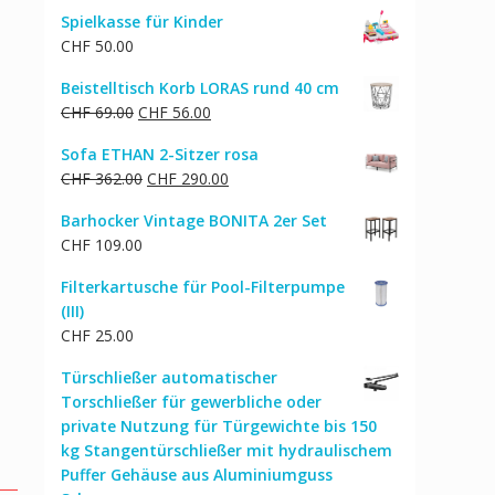
Spielkasse für Kinder
CHF
50.00
Beistelltisch Korb LORAS rund 40 cm
Ursprünglicher
Aktueller
CHF
69.00
CHF
56.00
Preis
Preis
Sofa ETHAN 2-Sitzer rosa
war:
ist:
Ursprünglicher
Aktueller
CHF
362.00
CHF
290.00
CHF 69.00
CHF 56.00.
Preis
Preis
Barhocker Vintage BONITA 2er Set
war:
ist:
CHF
109.00
CHF 362.00
CHF 290.00.
Filterkartusche für Pool-Filterpumpe
(III)
CHF
25.00
Türschließer automatischer
Torschließer für gewerbliche oder
private Nutzung für Türgewichte bis 150
kg Stangentürschließer mit hydraulischem
Puffer Gehäuse aus Aluminiumguss