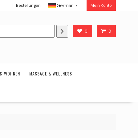
German
Bestellungen
Mein Konto
▼
0
0
 & WOHNEN
MASSAGE & WELLNESS