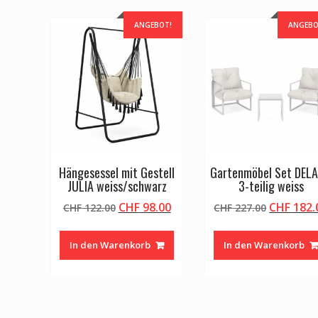
ANGEBOT!
ANGEBO
Hängesessel mit Gestell
Gartenmöbel Set DEL
JULIA weiss/schwarz
3-teilig weiss
Ursprünglicher
Aktueller
Ursprüng
CHF
98.00
CHF
182.
CHF
122.00
CHF
227.00
Preis
Preis
Preis
war:
ist:
war:
In den Warenkorb
In den Warenkorb
CHF 122.00
CHF 98.00.
CHF 227.