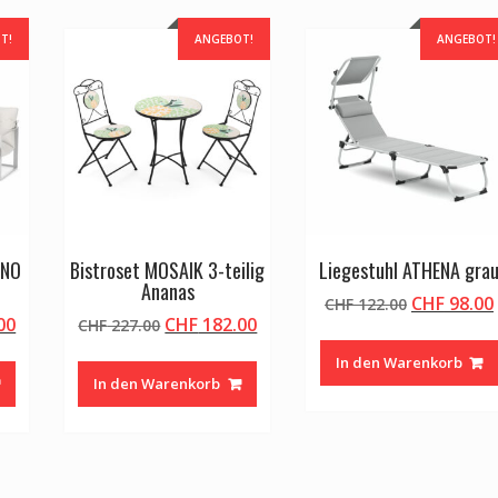
T!
ANGEBOT!
ANGEBOT!
ANO
Bistroset MOSAIK 3-teilig
Liegestuhl ATHENA gra
Ananas
Ursprüngl
CHF
98.00
CHF
122.00
licher
Aktueller
Ursprünglicher
Aktueller
00
CHF
182.00
CHF
227.00
Preis
Preis
Preis
Preis
war:
In den Warenkorb
ist:
war:
ist:
CHF 122.0
In den Warenkorb
00
CHF 182.00.
CHF 227.00
CHF 182.00.