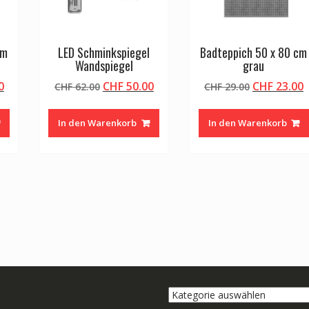
cm
LED Schminkspiegel
Badteppich 50 x 80 cm
Wandspiegel
grau
licher
Aktueller
Ursprünglicher
Aktueller
Ursprüngli
A
0
CHF
50.00
CHF
23.00
CHF
62.00
CHF
29.00
Preis
Preis
Preis
Preis
P
ist:
war:
ist:
war:
i
In den Warenkorb
In den Warenkorb
0
CHF 23.00.
CHF 62.00
CHF 50.00.
CHF 29.00
C
Kategorie
auswählen