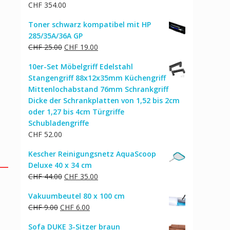
CHF
354.00
Toner schwarz kompatibel mit HP
285/35A/36A GP
Ursprünglicher
Aktueller
CHF
25.00
CHF
19.00
Preis
Preis
10er-Set Möbelgriff Edelstahl
war:
ist:
Stangengriff 88x12x35mm Küchengriff
CHF 25.00
CHF 19.00.
Mittenlochabstand 76mm Schrankgriff
Dicke der Schrankplatten von 1,52 bis 2cm
oder 1,27 bis 4cm Türgriffe
Schubladengriffe
CHF
52.00
Kescher Reinigungsnetz AquaScoop
Deluxe 40 x 34 cm
Ursprünglicher
Aktueller
CHF
44.00
CHF
35.00
Preis
Preis
Vakuumbeutel 80 x 100 cm
war:
ist:
Ursprünglicher
Aktueller
CHF
9.00
CHF
6.00
CHF 44.00
CHF 35.00.
Preis
Preis
Sofa DUKE 3-Sitzer braun
war:
ist: