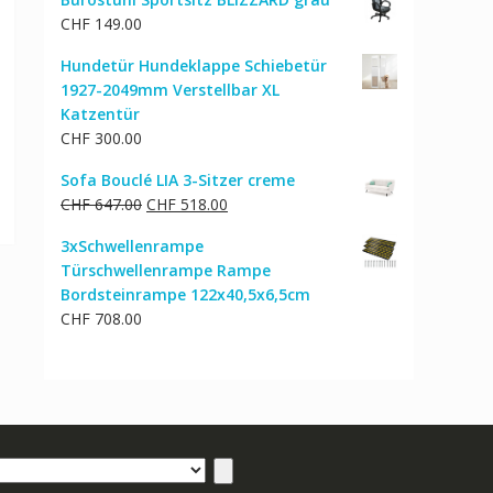
war:
ist:
CHF
149.00
CHF 92.00
CHF 74.00.
Hundetür Hundeklappe Schiebetür
1927-2049mm Verstellbar XL
Katzentür
cher
ktueller
CHF
300.00
reis
Sofa Bouclé LIA 3-Sitzer creme
st:
Ursprünglicher
Aktueller
CHF
647.00
CHF
518.00
HF 23.00.
Preis
Preis
3xSchwellenrampe
war:
ist:
Türschwellenrampe Rampe
CHF 647.00
CHF 518.00.
Bordsteinrampe 122x40,5x6,5cm
CHF
708.00