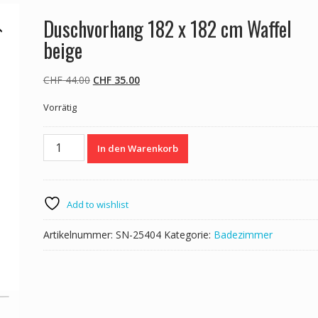
Duschvorhang 182 x 182 cm Waffel
beige
Ursprünglicher
Aktueller
CHF
44.00
CHF
35.00
Preis
Preis
Vorrätig
war:
ist:
CHF 44.00
CHF 35.00.
Duschvorhang
In den Warenkorb
182
x
182
cm
Add to wishlist
Waffel
beige
Artikelnummer:
SN-25404
Kategorie:
Badezimmer
Menge