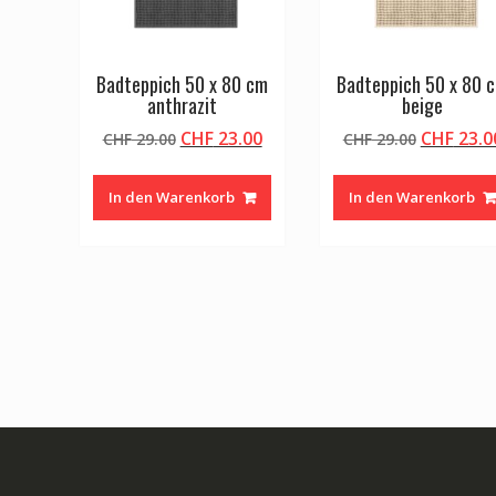
Badteppich 50 x 80 cm
Badteppich 50 x 80 
anthrazit
beige
Ursprünglicher
Aktueller
Ursprüng
CHF
23.00
CHF
23.0
CHF
29.00
CHF
29.00
Preis
Preis
Preis
war:
ist:
war:
In den Warenkorb
In den Warenkorb
CHF 29.00
CHF 23.00.
CHF 29.0