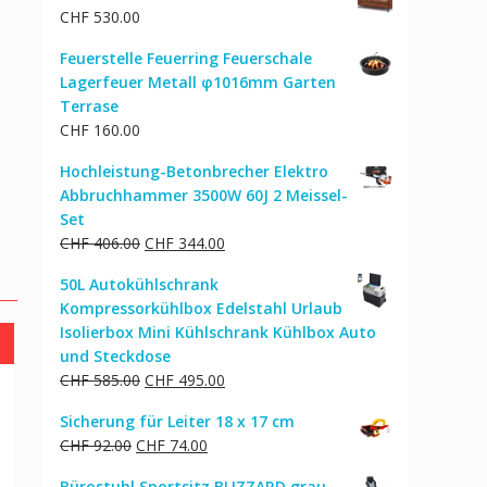
CHF
530.00
CHF 9.00
CHF 6.00.
Feuerstelle Feuerring Feuerschale
Lagerfeuer Metall φ1016mm Garten
Terrase
CHF
160.00
Hochleistung-Betonbrecher Elektro
Abbruchhammer 3500W 60J 2 Meissel-
Set
Ursprünglicher
Aktueller
CHF
406.00
CHF
344.00
Preis
Preis
50L Autokühlschrank
war:
ist:
Kompressorkühlbox Edelstahl Urlaub
CHF 406.00
CHF 344.00.
Isolierbox Mini Kühlschrank Kühlbox Auto
und Steckdose
Ursprünglicher
Aktueller
CHF
585.00
CHF
495.00
Preis
Preis
Sicherung für Leiter 18 x 17 cm
war:
ist:
Ursprünglicher
Aktueller
CHF
92.00
CHF
74.00
CHF 585.00
CHF 495.00.
Preis
Preis
Bürostuhl Sportsitz BLIZZARD grau