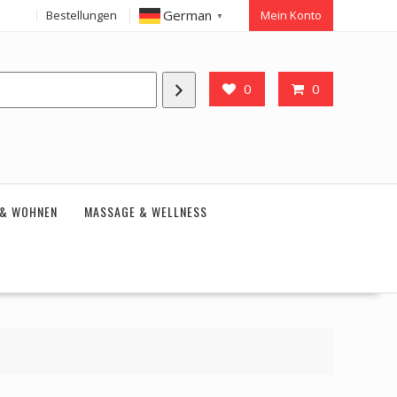
German
Bestellungen
Mein Konto
▼
0
0
 & WOHNEN
MASSAGE & WELLNESS