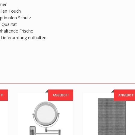
mmer
llen Touch
optimalen Schutz
 Qualität
haltende Frische
 Lieferumfang enthalten
T!
ANGEBOT!
ANGEBOT!