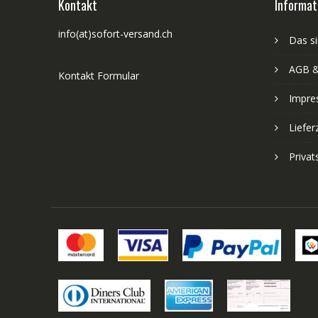
Kontakt
Informat
info(at)sofort-versand.ch
Das si
AGB &
Kontakt Formular
Impre
Liefer
Priva