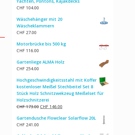
Yachten, Pontons, Kajakdecks
CHF
104.00
Wäschehänger mit 20
Wäscheklammern
CHF
27.00
Motorbrücke bis 500 kg
CHF
116.00
Gartenliege ALMA Holz
CHF
254.00
Hochgeschwindigkeitsstahl mit Koffer
kostenloser Meißel Stechbeitel Set 8
Stück Holz Schnitzwekzeug Meißelset für
Holzschnitzerei
Ursprünglicher
Aktueller
CHF
173.00
CHF
146.00
Preis
Preis
Gartendusche Flowclear Solarflow 20L
war:
ist:
CHF
241.00
CHF 173.00
CHF 146.00.