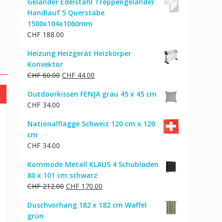
Geländer Edelstahl Treppengeländer
Handlauf 5 Querstäbe
1500x104x1060mm
CHF
188.00
Heizung Heizgerät Heizkörper
Konvektor
Ursprünglicher
Aktueller
CHF
60.00
CHF
44.00
Preis
Preis
Outdoorkissen FENJA grau 45 x 45 cm
war:
ist:
CHF
34.00
CHF 60.00
CHF 44.00.
Nationalflagge Schweiz 120 cm x 120
cm
CHF
34.00
Kommode Metall KLAUS 4 Schubladen
80 x 101 cm schwarz
Ursprünglicher
Aktueller
CHF
212.00
CHF
170.00
h
Preis
Preis
Duschvorhang 182 x 182 cm Waffel
war:
ist:
grün
CHF 212.00
CHF 170.00.
cher
ktueller