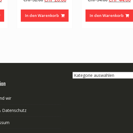
Preis
Preis
Preis
Preis
P
ist:
war:
ist:
war:
i
In den Warenkorb
In den Warenkorb
0
CHF 62.00.
CHF 32.00
CHF 26.00.
CHF 54.00
C
Kategorie
auswählen
ion
nd wir
 Datenschutz
ssum