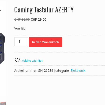
Gaming Tastatur AZERTY
Ursprünglicher
Aktueller
CHF
36.00
CHF
29.00
Preis
Preis
Vorrätig
war:
ist:
CHF 36.00
CHF 29.00.
Gaming
In den Warenkorb
Tastatur
AZERTY
Menge
Add to wishlist
Artikelnummer:
SN-26289
Kategorie:
Elektronik