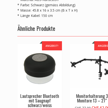
* Farbe: Schwarz (gemäss Abbildung)
* Masse: 45.8 x 16 x 3.5 cm (B x T x H)
* Länge Kabel: 150 cm
Ähnliche Produkte
ANGEBOT!
ANGEBO
Lautsprecher Bluetooth
Monitorhalterung 3
mit Saugnapf
Monitore 13 – 27“
schwarz/weiss
Ursprüng
CHF
62.0
CHF
77.00