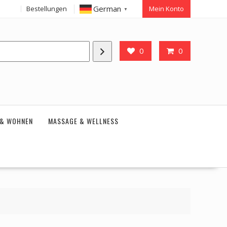
German
Bestellungen
Mein Konto
▼
0
0
 & WOHNEN
MASSAGE & WELLNESS