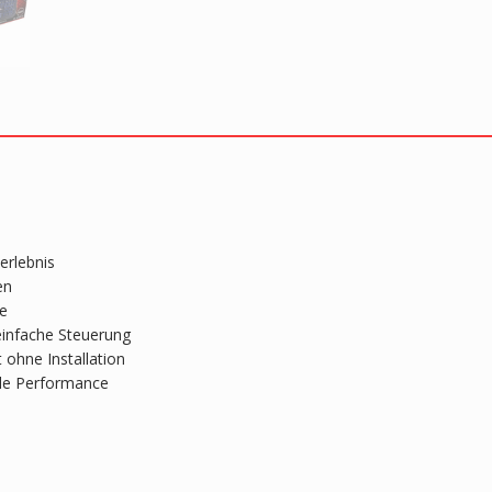
erlebnis
en
re
 einfache Steuerung
 ohne Installation
ale Performance