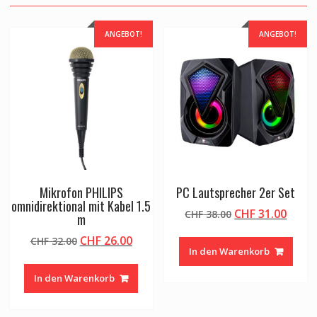
ANGEBOT!
ANGEBOT!
Mikrofon PHILIPS
PC Lautsprecher 2er Set
omnidirektional mit Kabel 1.5
Ursprünglicher
Aktue
CHF
31.00
CHF
38.00
m
Preis
Preis
Ursprünglicher
Aktueller
CHF
26.00
CHF
32.00
war:
ist:
In den Warenkorb
Preis
Preis
CHF 38.00
CHF 3
war:
ist:
In den Warenkorb
CHF 32.00
CHF 26.00.