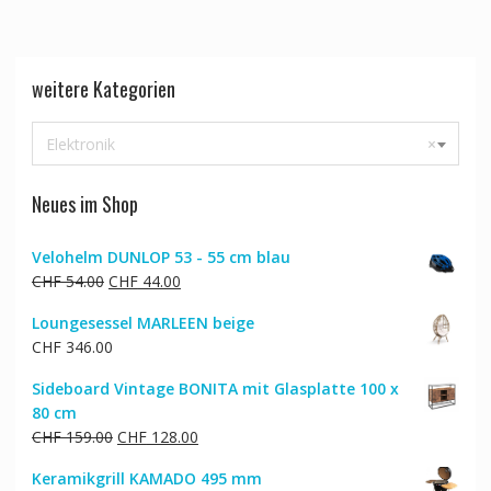
weitere Kategorien
Elektronik
×
Neues im Shop
Velohelm DUNLOP 53 - 55 cm blau
Ursprünglicher
Aktueller
CHF
54.00
CHF
44.00
Preis
Preis
Loungesessel MARLEEN beige
war:
ist:
CHF
346.00
CHF 54.00
CHF 44.00.
Sideboard Vintage BONITA mit Glasplatte 100 x
80 cm
Ursprünglicher
Aktueller
CHF
159.00
CHF
128.00
Preis
Preis
Keramikgrill KAMADO 495 mm
war:
ist: