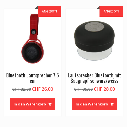
ANGEBOT!
ANGEBOT!
Bluetooth Lautsprecher 7.5
Lautsprecher Bluetooth mit
cm
Saugnapf schwarz/weiss
Ursprünglicher
Aktueller
Ursprünglicher
Aktue
CHF
26.00
CHF
28.00
CHF
32.00
CHF
35.00
Preis
Preis
Preis
Preis
war:
ist:
war:
ist:
In den Warenkorb
In den Warenkorb
CHF 32.00
CHF 26.00.
CHF 35.00
CHF 2