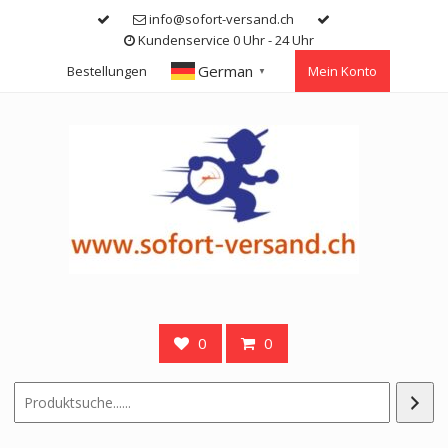
Skip
info@sofort-versand.ch
to
Kundenservice 0 Uhr - 24 Uhr
content
German
Bestellungen
Mein Konto
▼
0
0