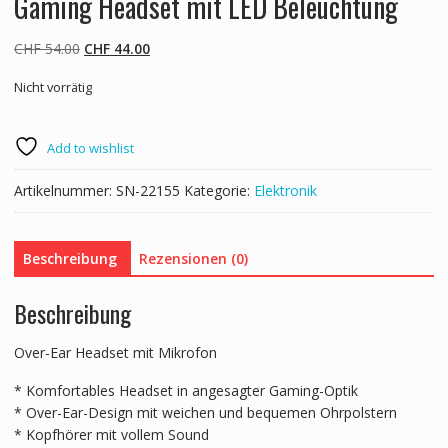
Gaming Headset mit LED Beleuchtung
Ursprünglicher
Aktueller
CHF
54.00
CHF
44.00
Preis
Preis
Nicht vorrätig
war:
ist:
CHF 54.00
CHF 44.00.
Add to wishlist
Artikelnummer:
SN-22155
Kategorie:
Elektronik
Beschreibung
Rezensionen (0)
Beschreibung
Over-Ear Headset mit Mikrofon
* Komfortables Headset in angesagter Gaming-Optik
* Over-Ear-Design mit weichen und bequemen Ohrpolstern
* Kopfhörer mit vollem Sound