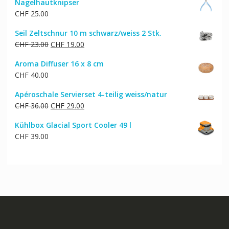
Nagelhautknipser
CHF
25.00
Seil Zeltschnur 10 m schwarz/weiss 2 Stk.
Ursprünglicher
Aktueller
CHF
23.00
CHF
19.00
Preis
Preis
Aroma Diffuser 16 x 8 cm
war:
ist:
CHF
40.00
CHF 23.00
CHF 19.00.
Apéroschale Servierset 4-teilig weiss/natur
Ursprünglicher
Aktueller
CHF
36.00
CHF
29.00
Preis
Preis
Kühlbox Glacial Sport Cooler 49 l
war:
ist:
CHF
39.00
CHF 36.00
CHF 29.00.