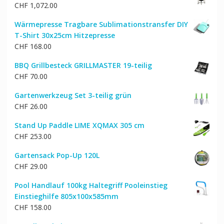
CHF
1,072.00
CHF 159.00
CHF 128.00.
Wärmepresse Tragbare Sublimationstransfer DIY
T-Shirt 30x25cm Hitzepresse
CHF
168.00
BBQ Grillbesteck GRILLMASTER 19-teilig
CHF
70.00
Gartenwerkzeug Set 3-teilig grün
CHF
26.00
Stand Up Paddle LIME XQMAX 305 cm
CHF
253.00
Gartensack Pop-Up 120L
CHF
29.00
Pool Handlauf 100kg Haltegriff Pooleinstieg
Einstieghilfe 805x100x585mm
CHF
158.00