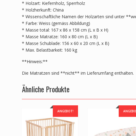
* Holzart: Kiefernholz, Sperrholz
* Holzherkunft: China
* Wissenschaftliche Namen der Holzarten sind unter **ww
* Farbe: Weiss (gemäss Abbildung)
* Masse total: 167 x 86 x 158 cm (L x B x H)
* Masse Matratze: 160 x 80 cm (L x B)
* Masse Schublade: 156 x 60 x 20 cm (L x B)
* Max. Belastbarkeit: 160 kg
**Hinweis:**
Die Matratzen sind **nicht** im Lieferumfang enthalten.
Ähnliche Produkte
ANGEBOT!
ANGEBO