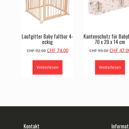
Laufgitter Baby faltbar 4-
Kantenschutz für Baby
eckig
70 x 20 x 14 cm
Ursprünglicher
Aktueller
Ursprüng
CHF
74.00
CHF
47.0
CHF
92.00
CHF
59.00
Preis
Preis
Preis
war:
ist:
war:
Weiterlesen
Weiterlesen
CHF 92.00
CHF 74.00.
CHF 59.0
Kontakt
Informat