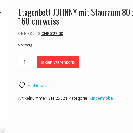
Etagenbett JOHNNY mit Stauraum 80 
160 cm weiss
Ursprünglicher
Aktueller
CHF
387.00
CHF
327.00
Preis
Preis
Vorrätig
war:
ist:
CHF 387.00
CHF 327.00.
Etagenbett
In den Warenkorb
JOHNNY
mit
Stauraum
80
Add to wishlist
x
160
Artikelnummer:
SN-25621
Kategorie:
Kindermöbel
cm weiss
Menge