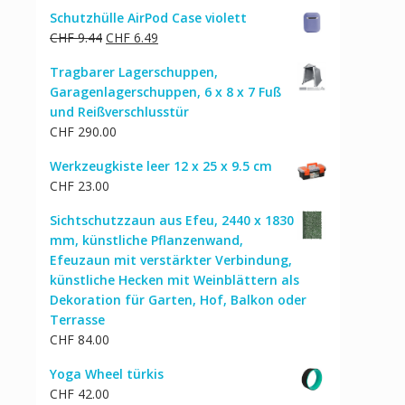
Schutzhülle AirPod Case violett
Ursprünglicher
Aktueller
CHF
9.44
CHF
6.49
Preis
Preis
Tragbarer Lagerschuppen,
war:
ist:
Garagenlagerschuppen, 6 x 8 x 7 Fuß
CHF 9.44
CHF 6.49.
und Reißverschlusstür
CHF
290.00
Werkzeugkiste leer 12 x 25 x 9.5 cm
CHF
23.00
Sichtschutzzaun aus Efeu, 2440 x 1830
mm, künstliche Pflanzenwand,
Efeuzaun mit verstärkter Verbindung,
künstliche Hecken mit Weinblättern als
Dekoration für Garten, Hof, Balkon oder
Terrasse
CHF
84.00
Yoga Wheel türkis
CHF
42.00