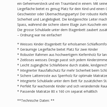
ein Geheimversteck und ein Traumland in einem. Mit sein
Liegefläche bietet es genug Platz für dein Kind und einen G
Geschwister oder Übernachtungspartys! Der robuste Kiefe
Sicherheit und Langlebigkeit. Die kindgerechte Leiter mac
Spass, während die sichere obere Etage zum Kuscheln ein
Die grosse Schublade unter dem Etagenbett zaubert zusät
– Ordnung war nie einfacher!
* Weisses Kinder-Etagenbett für erholsamen Schlafkomfo
* Geräumige Liegefläche bietet Platz für zwei Kinder
* Robuster Rahmen aus hochwertigem Kiefernholz für langl
* Zeitloses weisses Design passt sich jedem Kinderzimmer
* Leicht zugängliche Schlafebene durch stabile, kindgerech
* Integrierter Rausfallschutz für mehr Sicherheit beim Sch
* Sichere Lattenroste aus Sperrholz für optimale Matratz
* Integrierte Schublade unter dem Bett für zusätzlichen 
* Perfekt für wachsende Kinder und sich verändernde Ra
* Passende Matratze 80 x 160 cm separat erhältlich
**Technische Daten: **