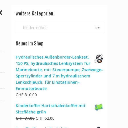
x
weitere Kategorien
Kindermöbel
×
Neues im Shop
Hydraulisches Außenborder-Lenkset,
150 PS, hydraulisches Lenksystem für
Marineboote, mit Steuerpumpe, Zweiwege-
Sperrzylinder und 7 m hydraulischem
Lenkschlauch, für Einstationen-
Einmotorboote
CHF
810.00
Kinderkoffer Hartschalenkoffer mit
Sitzfläche grün
Ursprünglicher
Aktueller
CHF
77.00
CHF
62.00
Preis
Preis