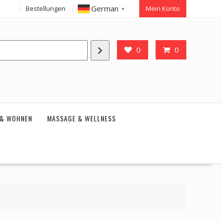
German
Bestellungen
Mein Konto
▼
0
0
 & WOHNEN
MASSAGE & WELLNESS