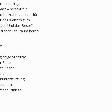
er geräumigen
ast – perfekt für
rnholzrahmen steht für
ht das Klettern zum
lädt. Und das Beste?
zlichen Stauraum herbei
rt
ebige Stabilität
-Stil an
te Leiter
lafen
enunterstützung
Stauraum
umbedürfnisse