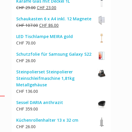
Karaffe Glas mit Deckel 1L
war:
ist:
Ursprünglicher
Aktueller
CHF
29.00
CHF
23.00
CHF 77.00
CHF 62.00.
Preis
Preis
Schaukasten 6 x A4 inkl. 12 Magnete
war:
ist:
Ursprünglicher
Aktueller
CHF
107.00
CHF
86.00
CHF 29.00
CHF 23.00.
Preis
Preis
LED Tischlampe MEIRA gold
war:
ist:
CHF
70.00
CHF 107.00
CHF 86.00.
Schutzfolie für Samsung Galaxy S22
CHF
26.00
Steinpolierset Steinpolierer
Steinschleifmaschine 1,81kg
Metallgehäuse
CHF
136.00
Sessel DARIA anthrazit
CHF
359.00
Küchenrollenhalter 13 x 32 cm
CHF
26.00