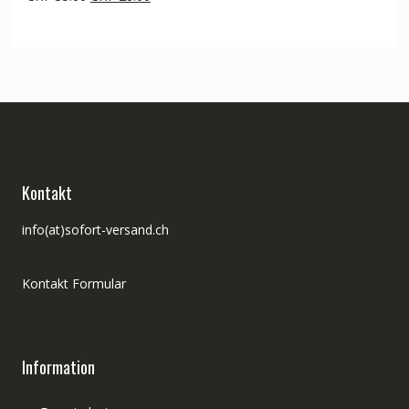
Preis
Preis
war:
ist:
CHF 35.00
CHF 28.00.
Kontakt
info(at)sofort-versand.ch
Kontakt Formular
Information