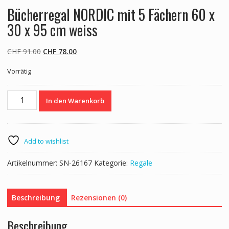
Bücherregal NORDIC mit 5 Fächern 60 x
30 x 95 cm weiss
Ursprünglicher
Aktueller
CHF
91.00
CHF
78.00
Preis
Preis
Vorrätig
war:
ist:
CHF 91.00
CHF 78.00.
Bücherregal
In den Warenkorb
NORDIC
mit
5
Fächern
Add to wishlist
60
x
Artikelnummer:
SN-26167
Kategorie:
Regale
30
x
95
Beschreibung
Rezensionen (0)
cm
weiss
Beschreibung