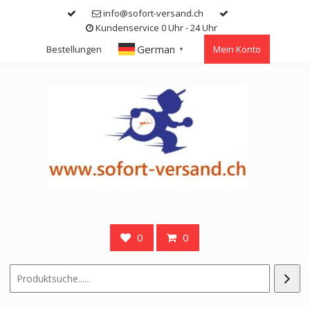
Skip
info@sofort-versand.ch
to
Kundenservice 0 Uhr - 24 Uhr
content
German
Bestellungen
Mein Konto
▼
0
0