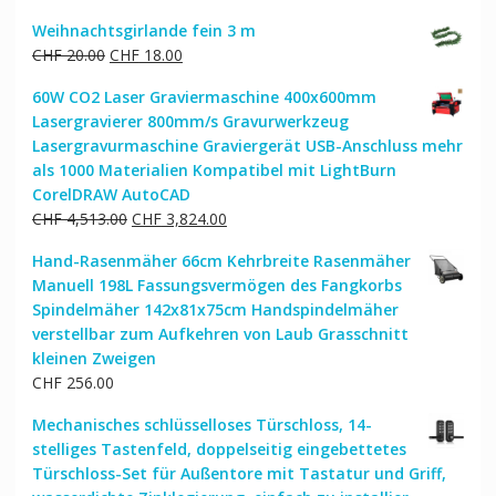
Weihnachtsgirlande fein 3 m
Ursprünglicher
Aktueller
CHF
20.00
CHF
18.00
Preis
Preis
60W CO2 Laser Graviermaschine 400x600mm
war:
ist:
Lasergravierer 800mm/s Gravurwerkzeug
CHF 20.00
CHF 18.00.
Lasergravurmaschine Graviergerät USB-Anschluss mehr
als 1000 Materialien Kompatibel mit LightBurn
CorelDRAW AutoCAD
Ursprünglicher
Aktueller
CHF
4,513.00
CHF
3,824.00
Preis
Preis
Hand-Rasenmäher 66cm Kehrbreite Rasenmäher
war:
ist:
Manuell 198L Fassungsvermögen des Fangkorbs
CHF 4,513.00
CHF 3,824.00.
Spindelmäher 142x81x75cm Handspindelmäher
verstellbar zum Aufkehren von Laub Grasschnitt
kleinen Zweigen
CHF
256.00
Mechanisches schlüsselloses Türschloss, 14-
stelliges Tastenfeld, doppelseitig eingebettetes
Türschloss-Set für Außentore mit Tastatur und Griff,