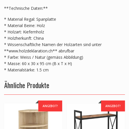
**Technische Daten:**
* Material Regal: Spanplatte
* Material Beine: Holz
* Holzart: Kiefernholz
* Holzherkunft: China
* Wissenschaftliche Namen der Holzarten sind unter
**www.holzdeklaration.ch** abrufbar
* Farbe: Weiss / Natur (gemäss Abbildung)
* Masse: 60 x 30 x 95 cm (B x T x H)
* Materialstärke: 1.5 cm
Ähnliche Produkte
ANGEBOT!
ANGEBOT!