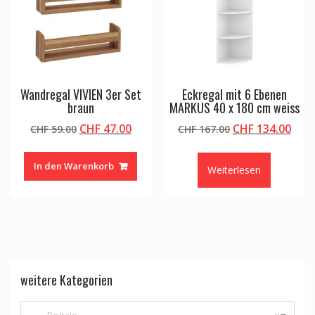
Wandregal VIVIEN 3er Set
Eckregal mit 6 Ebenen
braun
MARKUS 40 x 180 cm weiss
Ursprünglicher
Aktueller
Ursprünglicher
Aktu
CHF
47.00
CHF
134.00
CHF
59.00
CHF
167.00
Preis
Preis
Preis
Prei
war:
ist:
war:
ist:
In den Warenkorb
Weiterlesen
CHF 59.00
CHF 47.00.
CHF 167.00
CHF 
weitere Kategorien