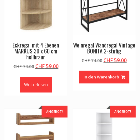
Eckregal mit 4 Ebenen
Weinregal Wandregal Vintage
MARKUS 30 x 60 cm
BONITA 2-stufig
hellbraun
Ursprünglicher
Aktue
CHF
59.00
CHF
74.00
Ursprünglicher
Aktueller
CHF
59.00
CHF
74.00
Preis
Preis
Preis
Preis
war:
ist:
In den Warenkorb
war:
ist:
CHF 74.00
CHF 5
Weiterlesen
CHF 74.00
CHF 59.00.
ANGEBOT!
ANGEBOT!