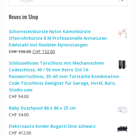
Regale
×
Neues im Shop
Schornsteinbürste Nylon Kaminbürste
Ofenrohrbürste 8 M Professionelle Armaturen
Edelstahl mit flexiblen Nylonstangen
Ursprünglicher
Aktueller
CHF
156.00
CHF
132.00
Preis
Preis
Schlüsselloses Türschloss mit Mechanischem
war:
ist:
Codeschloss, 40 / 50 mm Retro Stil 14-
CHF 156.00
CHF 132.00.
Passwortschloss, 35–65 mm Türstärke Kombination
Code Türschloss Geeignet für Garage, Hotel, Büro,
Studio usw.
CHF
94.00
Baby Duschpool 86 x 86 x 25 cm
CHF
34.00
Elektroauto Kinder Bugatti Divo schwarz
CHF
412.00