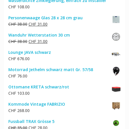
wasserdichte Zinklegierung, einfach zu installier
CHF
108.00
Personenwaage Glas 28 x 28 cm grau
Ursprünglicher
Aktueller
CHF
38.00
CHF
31.00
Preis
Preis
Wanduhr Wetterstation 30 cm
war:
ist:
Ursprünglicher
Aktueller
CHF
38.00
CHF
31.00
CHF 38.00
CHF 31.00.
Preis
Preis
Lounge JAVA schwarz
war:
ist:
CHF
676.00
CHF 38.00
CHF 31.00.
Motorrad Jethelm schwarz matt Gr. 57/58
CHF
76.00
Ottomane KRETA schwarz/rot
CHF
103.00
Kommode Vintage FABRIZIO
CHF
268.00
Fussball TRAX Grösse 5
Ursprünglicher
Aktueller
CHF
35.00
CHF
28.00