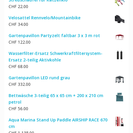
CHF
22.00
Velosattel Rennvelo/Mountainbike
CHF
34.00
Gartenpavillon Partyzelt faltbar 3 x 3 m rot
CHF
122.00
Wasserfilter-Ersatz Schwerkraftfiltersystem-
Ersatz 2-teilig Aktivkohle
CHF
68.00
Gartenpavillon LED rund grau
CHF
332.00
Bettwäsche 3-teilig 65 x 65 cm + 200 x 210 cm
petrol
CHF
56.00
Aqua Marina Stand Up Paddle AIRSHIP RACE 670
cm
CHF
1,138.00