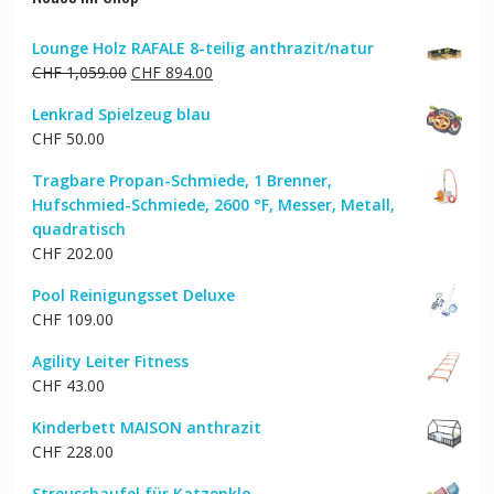
Lounge Holz RAFALE 8-teilig anthrazit/natur
Ursprünglicher
Aktueller
CHF
1,059.00
CHF
894.00
Preis
Preis
Lenkrad Spielzeug blau
war:
ist:
CHF
50.00
CHF 1,059.00
CHF 894.00.
Tragbare Propan-Schmiede, 1 Brenner,
Hufschmied-Schmiede, 2600 °F, Messer, Metall,
quadratisch
CHF
202.00
Pool Reinigungsset Deluxe
CHF
109.00
Agility Leiter Fitness
CHF
43.00
Kinderbett MAISON anthrazit
CHF
228.00
Streuschaufel für Katzenklo