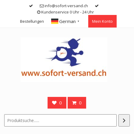
Skip
info@sofort-versand.ch
to
Kundenservice 0 Uhr - 24 Uhr
content
German
Bestellungen
Mein Konto
▼
0
0