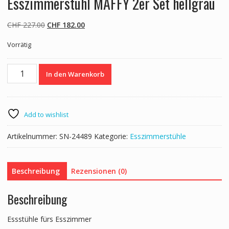
Esszimmerstuhl MAFFY 2er Set hellgrau
Ursprünglicher
Aktueller
CHF
227.00
CHF
182.00
Preis
Preis
Vorrätig
war:
ist:
CHF 227.00
CHF 182.00.
Esszimmerstuhl
In den Warenkorb
MAFFY
2er
Set
hellgrau
Add to wishlist
Menge
Artikelnummer:
SN-24489
Kategorie:
Esszimmerstühle
Beschreibung
Rezensionen (0)
Beschreibung
Essstühle fürs Esszimmer