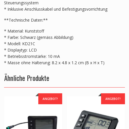
Steuerungssystem
* Inklusive Anschlusskabel und Befestigungsvorrichtung
**Technische Daten:**
* Material: Kunststoff
* Farbe: Schwarz (gemäss Abbildung)
* Modell: KD21C
* Displaytyp: LCD
* Betriebsstromstärke: 10 mA
* Masse ohne Halterung: 8.2 x 4.8 x 1.2 cm (B x H x T)
Ähnliche Produkte
ANGEBOT!
ANGEBOT!