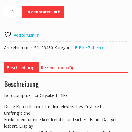
CHF 77.00
CHF 62.00.
Ersatz
In den Warenkorb
Display
für
VENTARA
City
Add to wishlist
E-
Bike
Artikelnummer:
SN-26480
Kategorie:
E-Bike Zubehör
Menge
Beschreibung
Rezensionen (0)
Beschreibung
Bordcomputer für Citybike E-Bike
Diese Kontrolleinheit für dein elektrisches Citybike bietet
umfangreiche
Funktionen für eine komfortable und sichere Fahrt. Das gut
lesbare Display