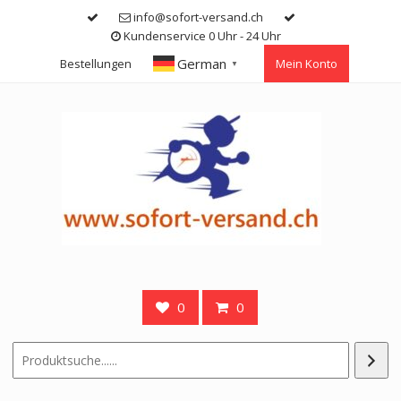
Skip
info@sofort-versand.ch
to
Kundenservice 0 Uhr - 24 Uhr
content
German
Bestellungen
Mein Konto
▼
0
0