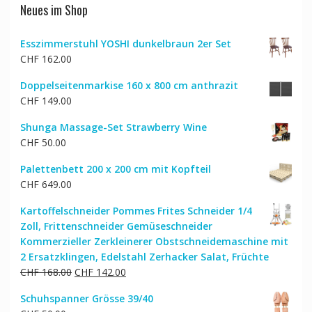
Neues im Shop
Esszimmerstuhl YOSHI dunkelbraun 2er Set
CHF
162.00
Doppelseitenmarkise 160 x 800 cm anthrazit
CHF
149.00
Shunga Massage-Set Strawberry Wine
CHF
50.00
Palettenbett 200 x 200 cm mit Kopfteil
CHF
649.00
Kartoffelschneider Pommes Frites Schneider 1/4
Zoll, Frittenschneider Gemüseschneider
Kommerzieller Zerkleinerer Obstschneidemaschine mit
2 Ersatzklingen, Edelstahl Zerhacker Salat, Früchte
Ursprünglicher
Aktueller
CHF
168.00
CHF
142.00
Preis
Preis
Schuhspanner Grösse 39/40
war:
ist: