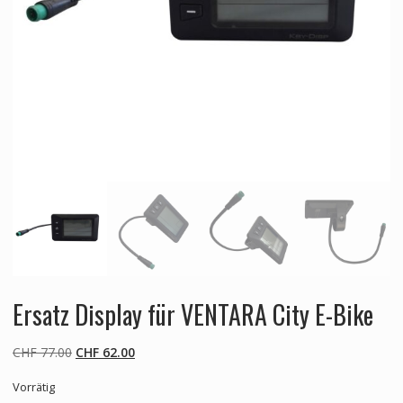
Ersatz Display für VENTARA City E-Bike
Ursprünglicher
Aktueller
CHF
77.00
CHF
62.00
Preis
Preis
Vorrätig
war:
ist: