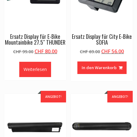
Ersatz Display für E-Bike
Ersatz Display für City E-Bike
Mountainbike 27.5″ THUNDER
SOFIA
Ursprünglicher
Aktueller
Ursprünglicher
Aktue
CHF
80.00
CHF
56.00
CHF
99.00
CHF
69.00
Preis
Preis
Preis
Preis
war:
ist:
war:
ist:
In den Warenkorb
Weiterlesen
CHF 99.00
CHF 80.00.
CHF 69.00
CHF 5
ANGEBOT!
ANGEBOT!