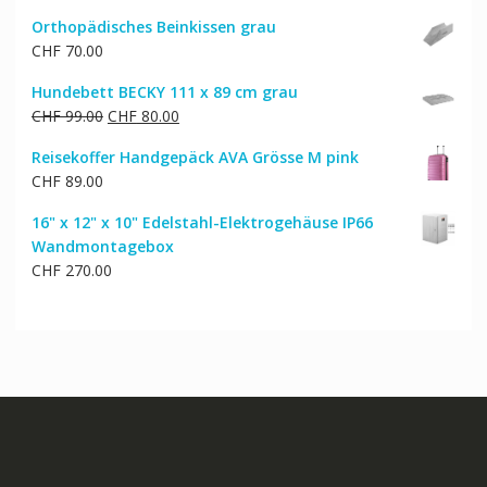
Orthopädisches Beinkissen grau
CHF
70.00
Hundebett BECKY 111 x 89 cm grau
Ursprünglicher
Aktueller
CHF
99.00
CHF
80.00
Preis
Preis
Reisekoffer Handgepäck AVA Grösse M pink
war:
ist:
CHF
89.00
CHF 99.00
CHF 80.00.
16" x 12" x 10" Edelstahl-Elektrogehäuse IP66
Wandmontagebox
CHF
270.00