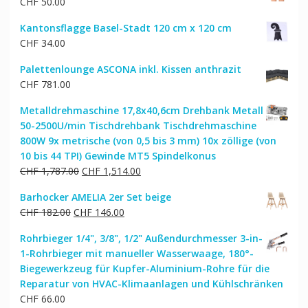
CHF
50.00
CHF 168.00
CHF 142.00.
Kantonsflagge Basel-Stadt 120 cm x 120 cm
CHF
34.00
Palettenlounge ASCONA inkl. Kissen anthrazit
CHF
781.00
Metalldrehmaschine 17,8x40,6cm Drehbank Metall
50-2500U/min Tischdrehbank Tischdrehmaschine
800W 9x metrische (von 0,5 bis 3 mm) 10x zöllige (von
10 bis 44 TPI) Gewinde MT5 Spindelkonus
Ursprünglicher
Aktueller
CHF
1,787.00
CHF
1,514.00
Preis
Preis
Barhocker AMELIA 2er Set beige
war:
ist:
Ursprünglicher
Aktueller
CHF
182.00
CHF
146.00
CHF 1,787.00
CHF 1,514.00.
Preis
Preis
Rohrbieger 1/4", 3/8", 1/2" Außendurchmesser 3-in-
war:
ist:
1-Rohrbieger mit manueller Wasserwaage, 180°-
CHF 182.00
CHF 146.00.
Biegewerkzeug für Kupfer-Aluminium-Rohre für die
Reparatur von HVAC-Klimaanlagen und Kühlschränken
CHF
66.00