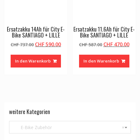
Ersatzakku 14Ah für City E-
Ersatzakku 11.6Ah für City E-
Bike SANTIAGO + LILLE
Bike SANTIAGO + LILLE
Ursprünglicher
Aktueller
Ursprünglicher
Aktu
CHF
590.00
CHF
470.00
CHF
737.00
CHF
587.00
Preis
Preis
Preis
Prei
war:
ist:
war:
ist:
In den Warenkorb
In den Warenkorb
CHF 737.00
CHF 590.00.
CHF 587.00
CHF 
weitere Kategorien
E-Bike Zubehör
×