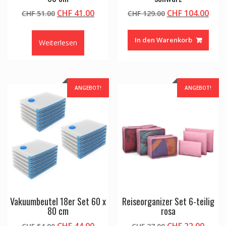
Ursprünglicher
Aktueller
Ursprünglicher
Aktu
CHF
41.00
CHF
104.00
CHF
51.00
CHF
129.00
Preis
Preis
Preis
Prei
war:
ist:
war:
ist:
In den Warenkorb
Weiterlesen
CHF 51.00
CHF 41.00.
CHF 129.00
CHF 
ANGEBOT!
ANGEBOT!
Vakuumbeutel 18er Set 60 x
Reiseorganizer Set 6-teilig
80 cm
rosa
Ursprünglicher
Aktueller
Ursprünglicher
Aktue
CHF
44.00
CHF
22.00