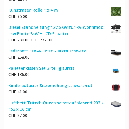
Kunstrasen Rolle 1 x 4 m
CHF
96.00
Diesel Standheizung 12V 8KW für RV Wohnmobil
Lkw Boote 8kW + LCD Schalter
Ursprünglicher
Aktueller
CHF
280.00
CHF
237.00
Preis
Preis
Lederbett ELVAR 160 x 200 cm schwarz
war:
ist:
CHF
268.00
CHF 280.00
CHF 237.00.
Palettenkissen Set 3-teilig türkis
CHF
136.00
Kinderautositz Sitzerhöhung schwarz/rot
CHF
41.00
Luftbett Tritech Queen selbstaufblasend 203 x
152 x 36 cm
CHF
87.00