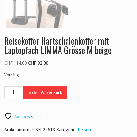
Reisekoffer Hartschalenkoffer mit
Laptopfach LIMMA Grösse M beige
Ursprünglicher
Aktueller
CHF
114.00
CHF
92.00
Preis
Preis
Vorrätig
war:
ist:
CHF 114.00
CHF 92.00.
Reisekoffer
In den Warenkorb
Hartschalenkoffer
mit
Laptopfach
LIMMA
Add to wishlist
Grösse
M
Artikelnummer:
SN-25613
Kategorie:
Reisen
beige