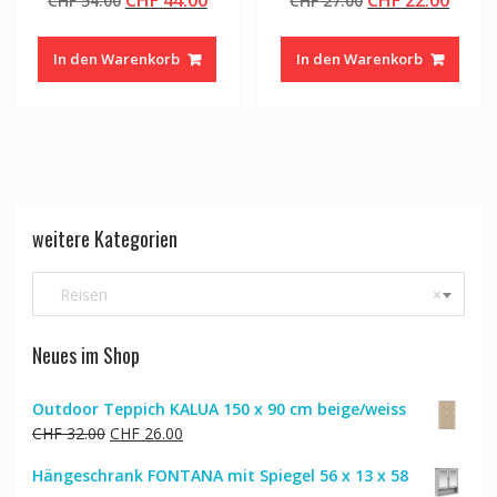
CHF
54.00
CHF
27.00
Preis
Preis
Preis
Preis
war:
ist:
war:
ist:
In den Warenkorb
In den Warenkorb
CHF 54.00
CHF 44.00.
CHF 27.00
CHF 2
weitere Kategorien
Reisen
×
Neues im Shop
Outdoor Teppich KALUA 150 x 90 cm beige/weiss
Ursprünglicher
Aktueller
CHF
32.00
CHF
26.00
Preis
Preis
Hängeschrank FONTANA mit Spiegel 56 x 13 x 58
war:
ist: