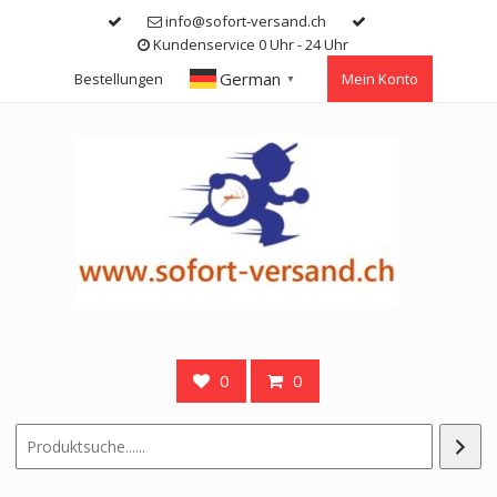
Skip
info@sofort-versand.ch
to
Kundenservice 0 Uhr - 24 Uhr
content
German
Bestellungen
Mein Konto
▼
0
0