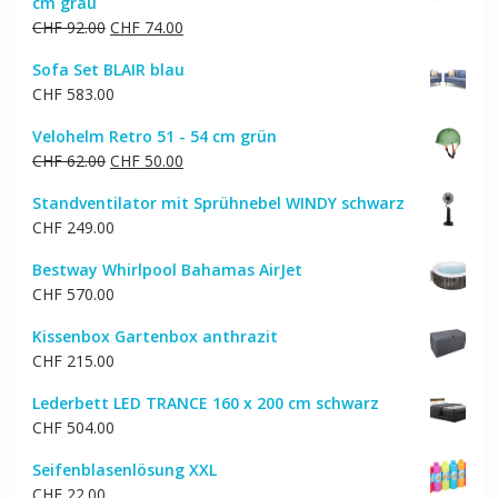
cm grau
CHF 32.00
CHF 26.00.
Ursprünglicher
Aktueller
CHF
92.00
CHF
74.00
Preis
Preis
Sofa Set BLAIR blau
war:
ist:
CHF
583.00
CHF 92.00
CHF 74.00.
Velohelm Retro 51 - 54 cm grün
Ursprünglicher
Aktueller
CHF
62.00
CHF
50.00
Preis
Preis
Standventilator mit Sprühnebel WINDY schwarz
war:
ist:
CHF
249.00
CHF 62.00
CHF 50.00.
Bestway Whirlpool Bahamas AirJet
CHF
570.00
Kissenbox Gartenbox anthrazit
CHF
215.00
Lederbett LED TRANCE 160 x 200 cm schwarz
CHF
504.00
Seifenblasenlösung XXL
CHF
22.00