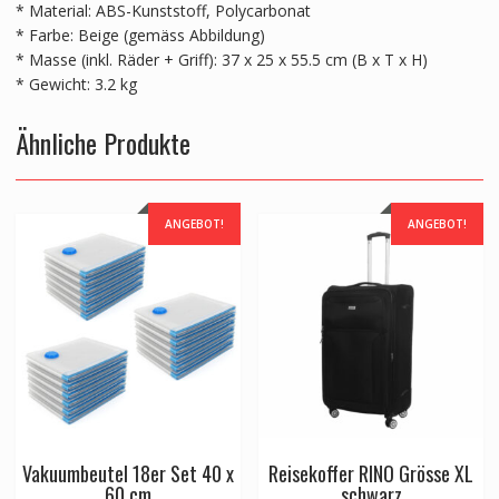
* Material: ABS-Kunststoff, Polycarbonat
* Farbe: Beige (gemäss Abbildung)
* Masse (inkl. Räder + Griff): 37 x 25 x 55.5 cm (B x T x H)
* Gewicht: 3.2 kg
Ähnliche Produkte
ANGEBOT!
ANGEBOT!
Vakuumbeutel 18er Set 40 x
Reisekoffer RINO Grösse XL
60 cm
schwarz