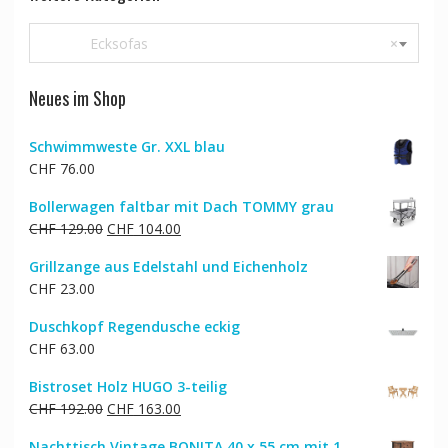
Ecksofas
×
Neues im Shop
Schwimmweste Gr. XXL blau
CHF
76.00
Bollerwagen faltbar mit Dach TOMMY grau
Ursprünglicher
Aktueller
CHF
129.00
CHF
104.00
Preis
Preis
Grillzange aus Edelstahl und Eichenholz
war:
ist:
CHF
23.00
CHF 129.00
CHF 104.00.
Duschkopf Regendusche eckig
CHF
63.00
Bistroset Holz HUGO 3-teilig
Ursprünglicher
Aktueller
CHF
192.00
CHF
163.00
Preis
Preis
Nachttisch Vintage BONITA 40 x 55 cm mit 1