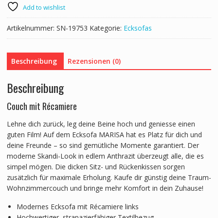
Menge
Add to wishlist
Artikelnummer:
SN-19753
Kategorie:
Ecksofas
Beschreibung
Rezensionen (0)
Beschreibung
Couch mit Récamiere
Lehne dich zurück, leg deine Beine hoch und geniesse einen
guten Film! Auf dem Ecksofa MARISA hat es Platz für dich und
deine Freunde – so sind gemütliche Momente garantiert. Der
moderne Skandi-Look in edlem Anthrazit überzeugt alle, die es
simpel mögen. Die dicken Sitz- und Rückenkissen sorgen
zusätzlich für maximale Erholung. Kaufe dir günstig deine Traum-
Wohnzimmercouch und bringe mehr Komfort in dein Zuhause!
Modernes Ecksofa mit Récamiere links
Hochwertiger, strapazierfähiger Textilbezug