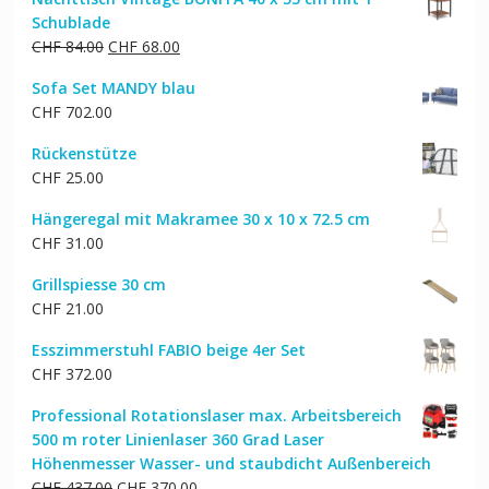
war:
ist:
Schublade
CHF 192.00
CHF 163.00.
Ursprünglicher
Aktueller
CHF
84.00
CHF
68.00
Preis
Preis
Sofa Set MANDY blau
war:
ist:
CHF
702.00
CHF 84.00
CHF 68.00.
Rückenstütze
CHF
25.00
Hängeregal mit Makramee 30 x 10 x 72.5 cm
CHF
31.00
Grillspiesse 30 cm
CHF
21.00
Esszimmerstuhl FABIO beige 4er Set
CHF
372.00
Professional Rotationslaser max. Arbeitsbereich
500 m roter Linienlaser 360 Grad Laser
Höhenmesser Wasser- und staubdicht Außenbereich
Ursprünglicher
Aktueller
CHF
437.00
CHF
370.00