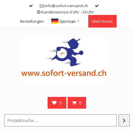
Skip
info@sofort-versand.ch
to
Kundenservice 0 Uhr - 24 Uhr
content
German
Bestellungen
Mein Konto
▼
0
0