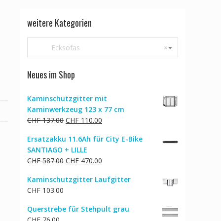
weitere Kategorien
Ecksofas
×
Neues im Shop
Kaminschutzgitter mit
Kaminwerkzeug 123 x 77 cm
Ursprünglicher
Aktueller
CHF
137.00
CHF
110.00
Preis
Preis
Ersatzakku 11.6Ah für City E-Bike
war:
ist:
SANTIAGO + LILLE
CHF 137.00
CHF 110.00.
Ursprünglicher
Aktueller
CHF
587.00
CHF
470.00
Preis
Preis
Kaminschutzgitter Laufgitter
war:
ist:
CHF
103.00
CHF 587.00
CHF 470.00.
Querstrebe für Stehpult grau
CHF
76.00