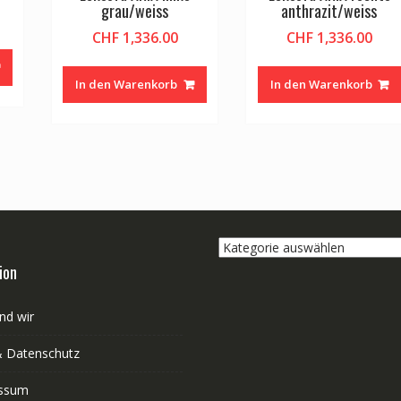
grau/weiss
anthrazit/weiss
CHF
1,336.00
CHF
1,336.00
In den Warenkorb
In den Warenkorb
Kategorie
auswählen
ion
nd wir
 Datenschutz
ssum