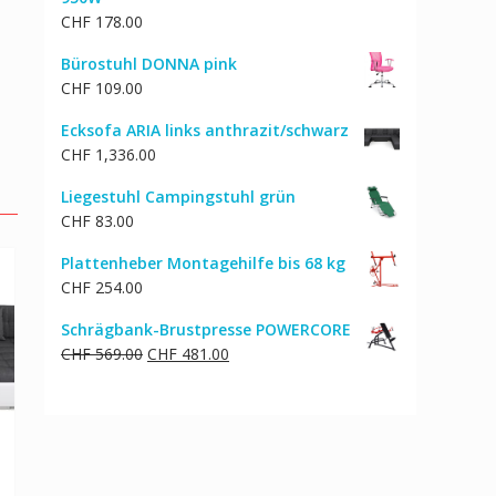
CHF
178.00
Bürostuhl DONNA pink
CHF
109.00
Ecksofa ARIA links anthrazit/schwarz
CHF
1,336.00
Liegestuhl Campingstuhl grün
CHF
83.00
Plattenheber Montagehilfe bis 68 kg
CHF
254.00
Schrägbank-Brustpresse POWERCORE
Ursprünglicher
Aktueller
CHF
569.00
CHF
481.00
Preis
Preis
war:
ist:
CHF 569.00
CHF 481.00.