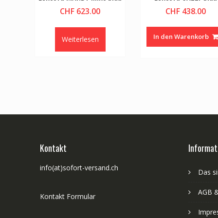
CHF
623.00
CHF
438.00
In den Warenkorb
Weiterlesen
Kontakt
Informat
info(at)sofort-versand.ch
Das si
AGB &
Kontakt Formular
Impre