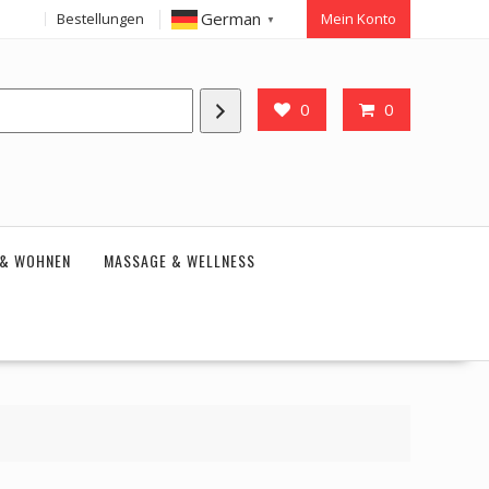
German
Bestellungen
Mein Konto
▼
0
0
 & WOHNEN
MASSAGE & WELLNESS