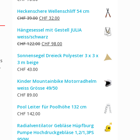
Heckenschere Wellenschliff 54 cm
Ursprünglicher
Aktueller
CHF
39.00
CHF
32.00
Preis
Preis
Hängesessel mit Gestell JULIA
war:
ist:
weiss/schwarz
CHF 39.00
CHF 32.00.
Ursprünglicher
Aktueller
CHF
122.00
CHF
98.00
Preis
Preis
Sonnensegel Dreieck Polyester 3 x 3 x
war:
ist:
es
3 m beige
CHF 122.00
CHF 98.00.
–
CHF
43.00
Kinder Mountainbike Motorradhelm
weiss Grösse 49/50
CHF
89.00
Pool Leiter für Poolhöhe 132 cm
CHF
142.00
Radialventilator Gebläse Hüpfburg
Pumpe Hochdruckgebläse 1,2/1,3PS
950W