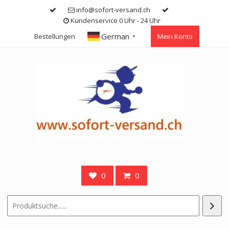
Skip
info@sofort-versand.ch
to
Kundenservice 0 Uhr - 24 Uhr
content
German
Bestellungen
Mein Konto
▼
0
0