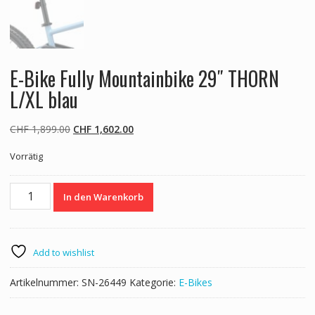
E-Bike Fully Mountainbike 29″ THORN
L/XL blau
Ursprünglicher
Aktueller
CHF
1,899.00
CHF
1,602.00
Preis
Preis
Vorrätig
war:
ist:
CHF 1,899.00
CHF 1,602.00.
E-
In den Warenkorb
Bike
Fully
Mountainbike
29"
Add to wishlist
THORN
L/XL
Artikelnummer:
SN-26449
Kategorie:
E-Bikes
blau
Menge