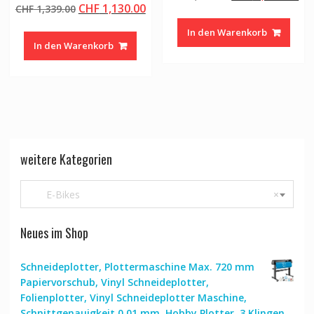
Ursprünglicher
Aktueller
CHF
1,130.00
CHF
1,339.00
Preis
Pr
Preis
Preis
war:
ist
In den Warenkorb
war:
ist:
CHF 1,517.00
CH
In den Warenkorb
CHF 1,339.00
CHF 1,130.00.
weitere Kategorien
E-Bikes
×
Neues im Shop
Schneideplotter, Plottermaschine Max. 720 mm
Papiervorschub, Vinyl Schneideplotter,
Folienplotter, Vinyl Schneideplotter Maschine,
Schnittgenauigkeit 0,01 mm, Hobby Plotter, 3 Klingen