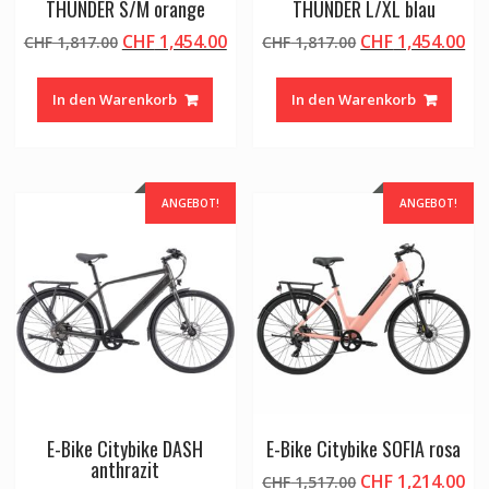
THUNDER S/M orange
THUNDER L/XL blau
Ursprünglicher
Aktueller
Ursprünglicher
Ak
CHF
1,454.00
CHF
1,454.00
CHF
1,817.00
CHF
1,817.00
Preis
Preis
Preis
Pr
war:
ist:
war:
ist
In den Warenkorb
In den Warenkorb
CHF 1,817.00
CHF 1,454.00.
CHF 1,817.00
CH
ANGEBOT!
ANGEBOT!
E-Bike Citybike DASH
E-Bike Citybike SOFIA rosa
anthrazit
Ursprünglicher
Ak
CHF
1,214.00
CHF
1,517.00