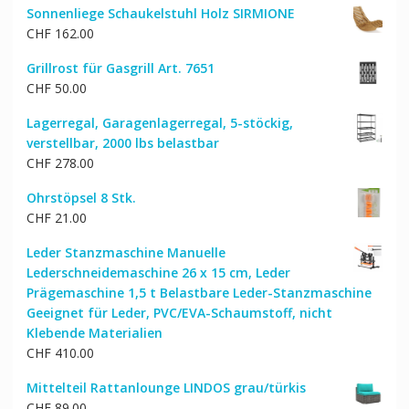
Sonnenliege Schaukelstuhl Holz SIRMIONE
war:
ist:
CHF
162.00
CHF 290.00
CHF 246.00.
Grillrost für Gasgrill Art. 7651
CHF
50.00
Lagerregal, Garagenlagerregal, 5-stöckig,
verstellbar, 2000 lbs belastbar
CHF
278.00
Ohrstöpsel 8 Stk.
CHF
21.00
Leder Stanzmaschine Manuelle
Lederschneidemaschine 26 x 15 cm, Leder
Prägemaschine 1,5 t Belastbare Leder-Stanzmaschine
Geeignet für Leder, PVC/EVA-Schaumstoff, nicht
Klebende Materialien
CHF
410.00
Mittelteil Rattanlounge LINDOS grau/türkis
CHF
89.00