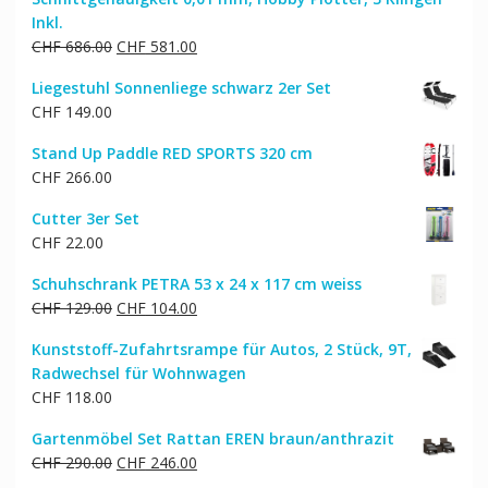
Inkl.
Ursprünglicher
Aktueller
CHF
686.00
CHF
581.00
Preis
Preis
Liegestuhl Sonnenliege schwarz 2er Set
war:
ist:
CHF
149.00
CHF 686.00
CHF 581.00.
Stand Up Paddle RED SPORTS 320 cm
CHF
266.00
Cutter 3er Set
CHF
22.00
Schuhschrank PETRA 53 x 24 x 117 cm weiss
Ursprünglicher
Aktueller
CHF
129.00
CHF
104.00
Preis
Preis
Kunststoff-Zufahrtsrampe für Autos, 2 Stück, 9T,
war:
ist:
Radwechsel für Wohnwagen
CHF 129.00
CHF 104.00.
CHF
118.00
Gartenmöbel Set Rattan EREN braun/anthrazit
Ursprünglicher
Aktueller
CHF
290.00
CHF
246.00
Preis
Preis