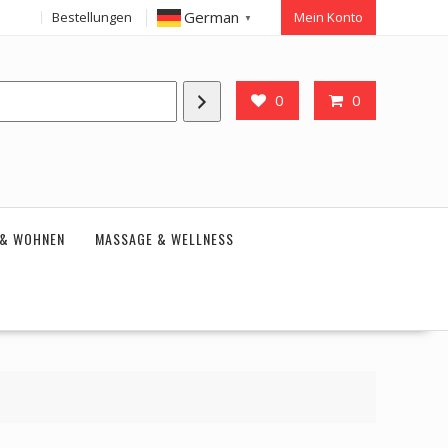
German
Bestellungen
Mein Konto
▼
0
0
 & WOHNEN
MASSAGE & WELLNESS