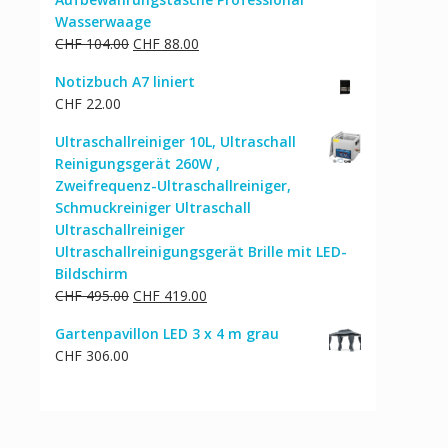
Wasserwaage
Ursprünglicher
Aktueller
CHF
104.00
CHF
88.00
Preis
Preis
Notizbuch A7 liniert
war:
ist:
CHF
22.00
CHF 104.00
CHF 88.00.
Ultraschallreiniger 10L, Ultraschall
Reinigungsgerät 260W ,
Zweifrequenz-Ultraschallreiniger,
Schmuckreiniger Ultraschall
Ultraschallreiniger
Ultraschallreinigungsgerät Brille mit LED-
Bildschirm
Ursprünglicher
Aktueller
CHF
495.00
CHF
419.00
Preis
Preis
Gartenpavillon LED 3 x 4 m grau
war:
ist:
CHF
306.00
CHF 495.00
CHF 419.00.