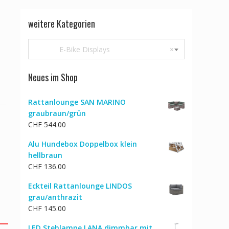
weitere Kategorien
E-Bike Displays
×
Neues im Shop
Rattanlounge SAN MARINO
graubraun/grün
CHF
544.00
Alu Hundebox Doppelbox klein
hellbraun
CHF
136.00
Eckteil Rattanlounge LINDOS
grau/anthrazit
CHF
145.00
LED Stehlampe LANA dimmbar mit