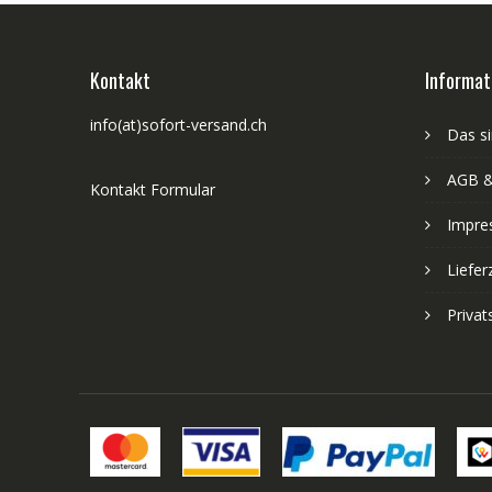
Kontakt
Informat
info(at)sofort-versand.ch
Das si
AGB &
Kontakt Formular
Impre
Liefer
Priva