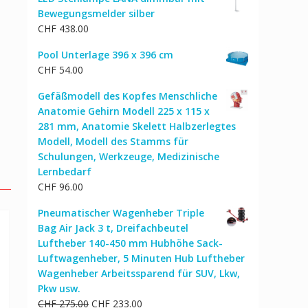
Bewegungsmelder silber
CHF
438.00
Pool Unterlage 396 x 396 cm
CHF
54.00
Gefäßmodell des Kopfes Menschliche
Anatomie Gehirn Modell 225 x 115 x
281 mm, Anatomie Skelett Halbzerlegtes
Modell, Modell des Stamms für
Schulungen, Werkzeuge, Medizinische
Lernbedarf
CHF
96.00
Pneumatischer Wagenheber Triple
Bag Air Jack 3 t, Dreifachbeutel
Luftheber 140-450 mm Hubhöhe Sack-
Luftwagenheber, 5 Minuten Hub Luftheber
Wagenheber Arbeitssparend für SUV, Lkw,
Pkw usw.
Ursprünglicher
Aktueller
CHF
275.00
CHF
233.00