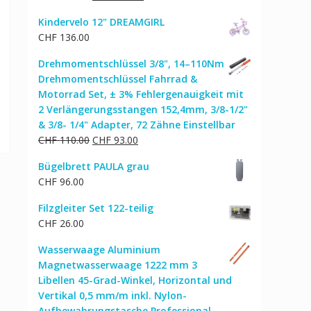
Preis
Preis
Kindervelo 12" DREAMGIRL
war:
ist:
CHF
136.00
CHF 275.00
CHF 233.00.
Drehmomentschlüssel 3/8", 14–110Nm
Drehmomentschlüssel Fahrrad &
Motorrad Set, ± 3% Fehlergenauigkeit mit
2 Verlängerungsstangen 152,4mm, 3/8-1/2"
& 3/8- 1/4" Adapter, 72 Zähne Einstellbar
Ursprünglicher
Aktueller
CHF
110.00
CHF
93.00
Preis
Preis
Bügelbrett PAULA grau
war:
ist:
CHF
96.00
CHF 110.00
CHF 93.00.
Filzgleiter Set 122-teilig
CHF
26.00
Wasserwaage Aluminium
Magnetwasserwaage 1222 mm 3
Libellen 45-Grad-Winkel, Horizontal und
Vertikal 0,5 mm/m inkl. Nylon-
Aufbewahrungstasche Professional