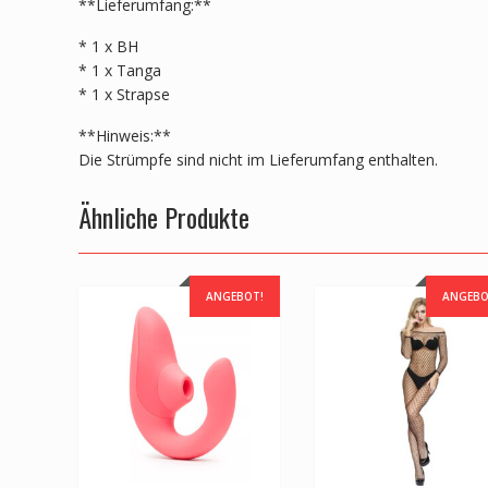
**Lieferumfang:**
* 1 x BH
* 1 x Tanga
* 1 x Strapse
**Hinweis:**
Die Strümpfe sind nicht im Lieferumfang enthalten.
Ähnliche Produkte
ANGEBOT!
ANGEBO