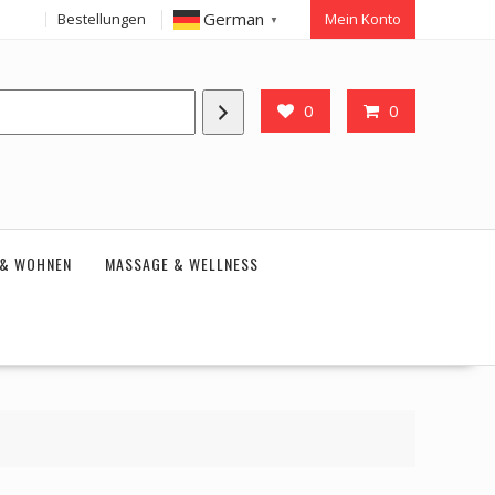
German
Bestellungen
Mein Konto
▼
0
0
 & WOHNEN
MASSAGE & WELLNESS