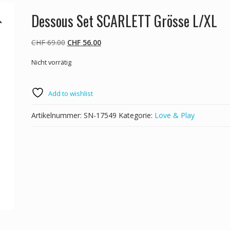
Dessous Set SCARLETT Grösse L/XL
Ursprünglicher
Aktueller
CHF
69.00
CHF
56.00
Preis
Preis
Nicht vorrätig
war:
ist:
CHF 69.00
CHF 56.00.
Add to wishlist
Artikelnummer:
SN-17549
Kategorie:
Love & Play