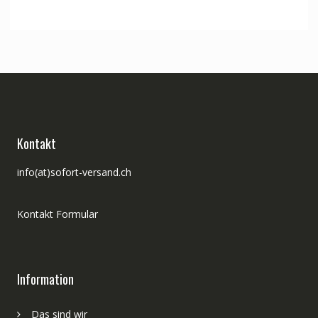
Preis
Preis
war:
ist:
CHF 402.00
CHF 340.00.
Kontakt
info(at)sofort-versand.ch
Kontakt Formular
Information
Das sind wir