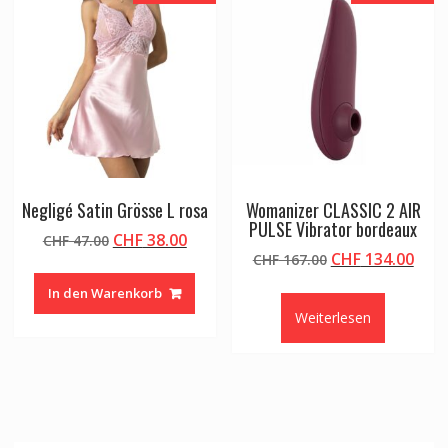
Negligé Satin Grösse L rosa
Womanizer CLASSIC 2 AIR
PULSE Vibrator bordeaux
Ursprünglicher
Aktueller
CHF
38.00
CHF
47.00
Ursprünglicher
Aktu
CHF
134.00
Preis
Preis
CHF
167.00
Preis
Prei
war:
ist:
In den Warenkorb
war:
ist:
CHF 47.00
CHF 38.00.
Weiterlesen
CHF 167.00
CHF 