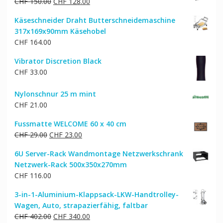
Ursprünglicher
Aktueller
CHF
150.00
CHF
128.00
Preis
Preis
Käseschneider Draht Butterschneidemaschine
war:
ist:
317x169x90mm Käsehobel
CHF 150.00
CHF 128.00.
CHF
164.00
Vibrator Discretion Black
CHF
33.00
Nylonschnur 25 m mint
CHF
21.00
Fussmatte WELCOME 60 x 40 cm
Ursprünglicher
Aktueller
CHF
29.00
CHF
23.00
Preis
Preis
6U Server-Rack Wandmontage Netzwerkschrank
war:
ist:
Netzwerk-Rack 500x350x270mm
CHF 29.00
CHF 23.00.
CHF
116.00
3-in-1-Aluminium-Klappsack-LKW-Handtrolley-
Wagen, Auto, strapazierfähig, faltbar
Ursprünglicher
Aktueller
CHF
402.00
CHF
340.00