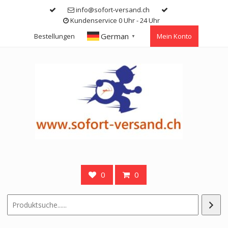
Skip
info@sofort-versand.ch
to
Kundenservice 0 Uhr - 24 Uhr
content
German
Bestellungen
Mein Konto
▼
0
0