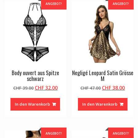
ANGEBOT!
ANGEBOT!
Body ouvert aus Spitze
Negligé Leopard Satin Grösse
schwarz
M
Ursprünglicher
Aktueller
Ursprünglicher
Aktue
CHF
32.00
CHF
38.00
CHF
39.00
CHF
47.00
Preis
Preis
Preis
Preis
war:
ist:
war:
ist:
In den Warenkorb
In den Warenkorb
CHF 39.00
CHF 32.00.
CHF 47.00
CHF 3
ANGEBOT!
ANGEBOT!