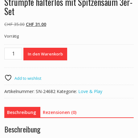
Strümpfe halterlos mit Spitzensaum 3er-
Set
Ursprünglicher
Aktueller
CHF
35.00
CHF
31.00
Preis
Preis
Vorrätig
war:
ist:
CHF 35.00
CHF 31.00.
Strümpfe
In den Warenkorb
halterlos
mit
Spitzensaum
3er-
Add to wishlist
Set
Menge
Artikelnummer:
SN-24682
Kategorie:
Love & Play
Beschreibung
Rezensionen (0)
Beschreibung