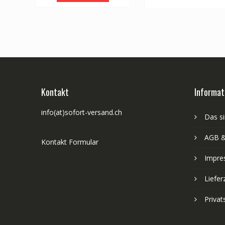
Kontakt
Informat
info(at)sofort-versand.ch
Das si
AGB &
Kontakt Formular
Impre
Liefer
Priva