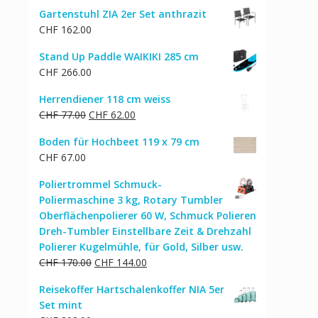
Preis
Preis
Gartenstuhl ZIA 2er Set anthrazit
war:
ist:
CHF
162.00
CHF 212.00
CHF 170.00.
Stand Up Paddle WAIKIKI 285 cm
CHF
266.00
Herrendiener 118 cm weiss
Ursprünglicher
Aktueller
CHF
77.00
CHF
62.00
Preis
Preis
Boden für Hochbeet 119 x 79 cm
war:
ist:
CHF
67.00
CHF 77.00
CHF 62.00.
Poliertrommel Schmuck-
Poliermaschine 3 kg, Rotary Tumbler
Oberflächenpolierer 60 W, Schmuck Polieren
Dreh-Tumbler Einstellbare Zeit & Drehzahl
Polierer Kugelmühle, für Gold, Silber usw.
Ursprünglicher
Aktueller
CHF
170.00
CHF
144.00
Preis
Preis
Reisekoffer Hartschalenkoffer NIA 5er
war:
ist:
Set mint
CHF 170.00
CHF 144.00.