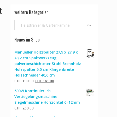
t
weitere Kategorien
Heizstrahler & Gartenkamine
×
Neues im Shop
Manueller Holzspalter 27,9 x 27,9 x
43,2 cm Spaltwerkzeug
pulverbeschichteter Stahl Brennholz
Holzspalter 5,5 cm Klingenbreite
Holzschneider 40,6 cm
Ursprünglicher
Aktueller
CHF
190.00
CHF
161.00
Preis
Preis
600W Kontinuierlich
war:
ist:
Versiegelungsmaschine
CHF 190.00
CHF 161.00.
Siegelmaschine Horizontal 6–12mm
CHF
260.00