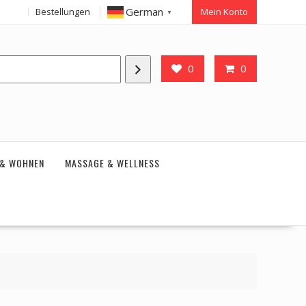
German
Bestellungen
Mein Konto
▼
0
0
 & WOHNEN
MASSAGE & WELLNESS