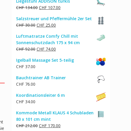
Liegestuhl ADDISON türkis
Ursprünglicher
Aktueller
CHF
134.00
CHF
107.00
Preis
Preis
Salzstreuer und Pfeffermühle 2er Set
war:
ist:
Ursprünglicher
Aktueller
CHF
30.00
CHF
25.00
CHF 134.00
CHF 107.00.
Preis
Preis
Luftmatratze Comfy Chill mit
war:
ist:
Sonnenschutzdach 175 x 94 cm
CHF 30.00
CHF 25.00.
Ursprünglicher
Aktueller
CHF
92.00
CHF
74.00
Preis
Preis
Igelball Massage Set 5-teilig
war:
ist:
CHF
37.00
CHF 92.00
CHF 74.00.
Bauchtrainer AB Trainer
CHF
76.00
Koordinationsleiter 6 m
CHF
34.00
Kommode Metall KLAUS 4 Schubladen
80 x 101 cm mint
mt
Ursprünglicher
Aktueller
CHF
212.00
CHF
170.00
Sie