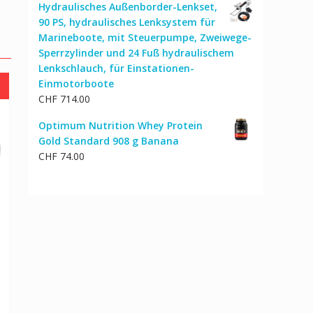
Hydraulisches Außenborder-Lenkset,
90 PS, hydraulisches Lenksystem für
Marineboote, mit Steuerpumpe, Zweiwege-
Sperrzylinder und 24 Fuß hydraulischem
Lenkschlauch, für Einstationen-
Einmotorboote
CHF
714.00
Optimum Nutrition Whey Protein
Gold Standard 908 g Banana
CHF
74.00
cher
ktueller
reis
st:
HF 68.00.