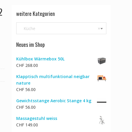
2
weitere Kategorien
Küche
×
Neues im Shop
Kühlbox Wärmebox 50L
CHF
268.00
Klapptisch multifunktional neigbar
nature
CHF
56.00
Gewichtsstange Aerobic Stange 4 kg
CHF
56.00
Massagestuhl weiss
CHF
149.00