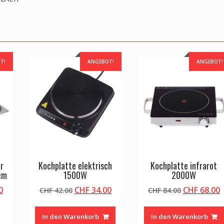
T!
ANGEBOT!
ANGEBOT!
r
Kochplatte elektrisch
Kochplatte infrarot
 cm
1500W
2000W
licher
Aktueller
Ursprünglicher
Aktueller
Ursprüngli
A
0
CHF
34.00
CHF
68.00
CHF
42.00
CHF
84.00
Preis
Preis
Preis
Preis
P
ist:
war:
ist:
war:
i
In den Warenkorb
In den Warenkorb
0
CHF 32.00.
CHF 42.00
CHF 34.00.
CHF 84.00
C