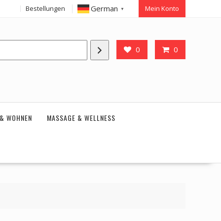
German
Bestellungen
Mein Konto
▼
0
0
 & WOHNEN
MASSAGE & WELLNESS