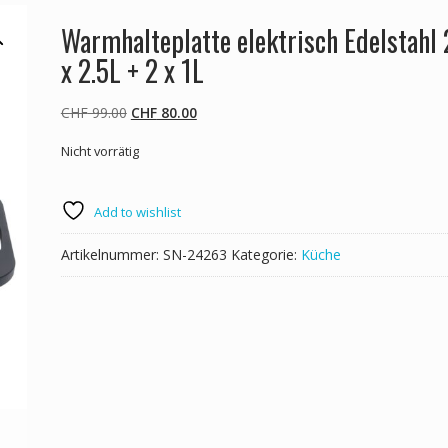
Warmhalteplatte elektrisch Edelstahl 
x 2.5L + 2 x 1L
Ursprünglicher
Aktueller
CHF
99.00
CHF
80.00
Preis
Preis
Nicht vorrätig
war:
ist:
CHF 99.00
CHF 80.00.
Add to wishlist
Artikelnummer:
SN-24263
Kategorie:
Küche