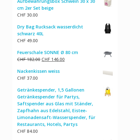
Aufbewahrungsbox Schwein 30 x 30
cm 2er Set beige
CHF
30.00
Dry Bag Rucksack wasserdicht
schwarz 40L
CHF
49.00
Feuerschale SONNE Ø 80 cm
Ursprünglicher
Aktueller
CHF
182.00
CHF
146.00
Preis
Preis
Nackenkissen weiss
war:
ist:
CHF
37.00
CHF 182.00
CHF 146.00.
Getränkespender, 1,5 Gallonen
Getränkespender für Partys,
Saftspender aus Glas mit Ständer,
Zapfhahn aus Edelstahl, Eistee-
Limonadensaft-Wasserspender, für
Restaurants, Hotels, Partys
CHF
84.00