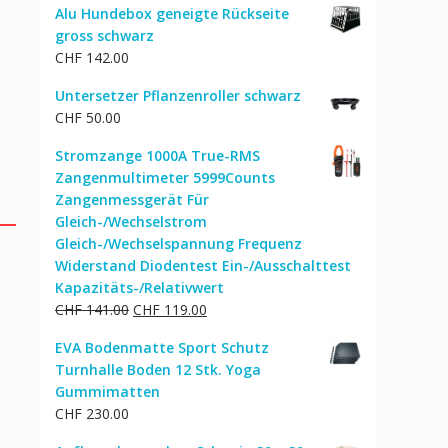
Alu Hundebox geneigte Rückseite
gross schwarz
CHF
142.00
Untersetzer Pflanzenroller schwarz
CHF
50.00
Stromzange 1000A True-RMS
Zangenmultimeter 5999Counts
Zangenmessgerät Für
Gleich-/Wechselstrom
Gleich-/Wechselspannung Frequenz
Widerstand Diodentest Ein-/Ausschalttest
Kapazitäts-/Relativwert
Ursprünglicher
Aktueller
CHF
141.00
CHF
119.00
Preis
Preis
EVA Bodenmatte Sport Schutz
war:
ist:
Turnhalle Boden 12 Stk. Yoga
CHF 141.00
CHF 119.00.
Gummimatten
CHF
230.00