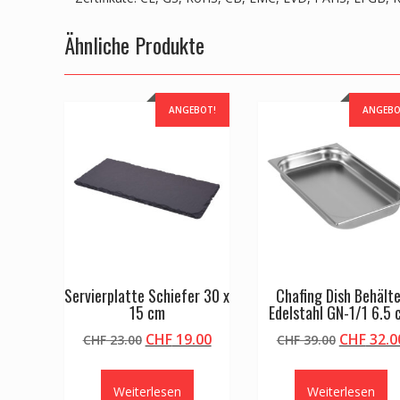
Ähnliche Produkte
ANGEBOT!
ANGEBO
Servierplatte Schiefer 30 x
Chafing Dish Behälte
15 cm
Edelstahl GN-1/1 6.5
Ursprünglicher
Aktueller
Ursprüng
CHF
19.00
CHF
32.0
CHF
23.00
CHF
39.00
Preis
Preis
Preis
war:
ist:
war:
Weiterlesen
Weiterlesen
CHF 23.00
CHF 19.00.
CHF 39.0