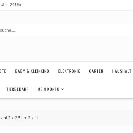
Uhr - 24 Uhr
OTE
BABY & KLEINKIND
ELEKTRONIK
GARTEN
HAUSHALT
TIERBEDARF
MEIN KONTO
ahl 2 x 2.5L + 2 x 1L