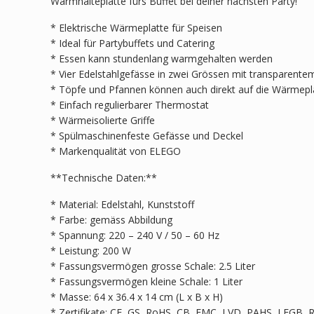
Warmhalteplatte fürs Buffet bei deiner nächsten Party!
* Elektrische Wärmeplatte für Speisen
* Ideal für Partybuffets und Catering
* Essen kann stundenlang warmgehalten werden
* Vier Edelstahlgefässe in zwei Grössen mit transparente
* Töpfe und Pfannen können auch direkt auf die Wärmepla
* Einfach regulierbarer Thermostat
* Wärmeisolierte Griffe
* Spülmaschinenfeste Gefässe und Deckel
* Markenqualität von ELEGO
**Technische Daten:**
* Material: Edelstahl, Kunststoff
* Farbe: gemäss Abbildung
* Spannung: 220 – 240 V / 50 – 60 Hz
* Leistung: 200 W
* Fassungsvermögen grosse Schale: 2.5 Liter
* Fassungsvermögen kleine Schale: 1 Liter
* Masse: 64 x 36.4 x 14 cm (L x B x H)
* Zertifikate: CE, GS, RoHS, CB, EMC, LVD, PAHS, LFGB,