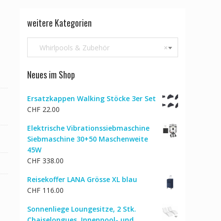
weitere Kategorien
Whirlpools & Zubehör
×
Neues im Shop
Ersatzkappen Walking Stöcke 3er Set
CHF
22.00
Elektrische Vibrationssiebmaschine
Siebmaschine 30+50 Maschenweite
45W
CHF
338.00
Reisekoffer LANA Grösse XL blau
CHF
116.00
Sonnenliege Loungesitze, 2 Stk.
Chaiselongues, Innenpool- und