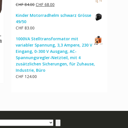
Ursprünglicher
Aktueller
CHF
84.00
CHF
68.00
Preis
Preis
Kinder Motorradhelm schwarz Grösse
war:
ist:
49/50
CHF 84.00
CHF 68.00.
CHF
83.00
-
1000VA Stelltransformator mit
n
variabler Spannung, 3,3 Ampere, 230 V
rünglicher
Eingang, 0-300 V Ausgang, AC-
s
eller
Spannungsregler-Netzteil, mit 4
s
zusätzlichen Sicherungen, für Zuhause,
1,199.00
Industrie, Büro
1,012.00.
CHF
124.00