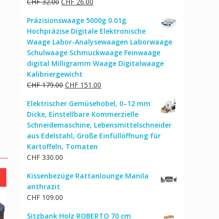
Ursprünglicher
Aktueller
CHF
32.00
CHF
26.00
Preis
Preis
Präzisionswaage 5000g 0.01g
war:
ist:
Hochpräzise Digitale Elektronische
CHF 32.00
CHF 26.00.
Waage Labor-Analysewaagen Laborwaage
Schulwaage Schmuckwaage Feinwaage
digital Milligramm Waage Digitalwaage
Kalibriergewicht
Ursprünglicher
Aktueller
CHF
179.00
CHF
151.00
Preis
Preis
Elektrischer Gemüsehobel, 0–12 mm
war:
ist:
Dicke, Einstellbare Kommerzielle
CHF 179.00
CHF 151.00.
Schneidemaschine, Lebensmittelschneider
aus Edelstahl, Große Einfüllöffnung für
Kartoffeln, Tomaten
CHF
330.00
Kissenbezüge Rattanlounge Manila
anthrazit
CHF
109.00
Sitzbank Holz ROBERTO 70 cm