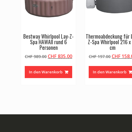
Bestway Whirlpool Lay-Z-
Thermoabdeckung für 
Spa HAWAII rund 6
Z-Spa Whirlpool 216 x
Personen
cm
Ursprünglicher
Aktueller
Ursprüng
CHF
835.00
CHF
158.
CHF
989.00
CHF
197.00
Preis
Preis
Preis
war:
ist:
war:
In den Warenkorb
In den Warenkorb
CHF 989.00
CHF 835.00.
CHF 197.