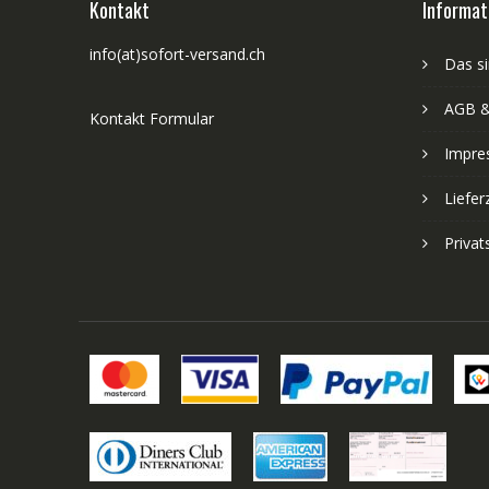
Kontakt
Informat
info(at)sofort-versand.ch
Das si
AGB &
Kontakt Formular
Impre
Liefer
Priva