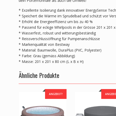
dein Portemonnaie als auch die Umwelt!
* Exzellente Isolierung dank innovativer EnergySense Tec
* Speichert die Wärme im Sprudelbad und schützt vor Ve
* Erhöht die Energieeffizienz um bis zu 40 %
* Passend für eckige Whirlpools in der Grösse 201 x 201 
* Wasserfest, robust und witterungsbeständig
* Reissverschlussöffnung für Pumpenanschlüsse
* Markenqualität von Bestway
* Material: Baumwolle, DuraPlus (PVC, Polyester)
* Farbe: Grau (gemäss Abbildung)
* Masse: 201 x 201 x 80 cm (L x B x H)
Ähnliche Produkte
ANGEBOT!
ANGEBO