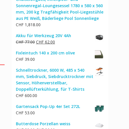
Sonnenregal-Loungesessel 1780 x 580 x 560
mm, 200 kg Tragfähigkeit Pool-Liegestühle
aus PE Weiß, Bäderliege Pool Sonnenliege
CHF
1,818.00
Akku für Werkzeug 20V 4Ah
Ursprünglicher
Aktueller
CHF
77.00
CHF
62.00
Preis
Preis
Fixleintuch 140 x 200 cm olive
war:
ist:
CHF
39.00
CHF 77.00
CHF 62.00.
Schnelltrockner, 6000 W, 485 x 540
mm, Siebdruck, Siebdrucktrockner mit
Sensor, Höhenverstellbar,
Doppellüfterkühlung, für T-Shirts
CHF
600.00
Gartensack Pop-Up 4er Set 272L
CHF
53.00
Butterdose Porzellan weiss