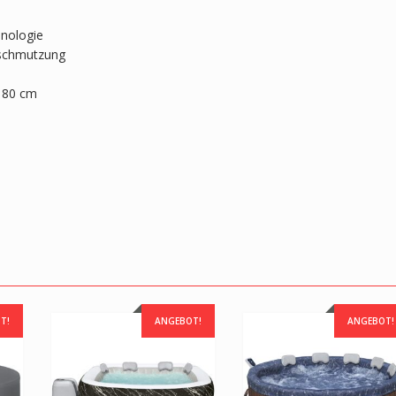
hnologie
rschmutzung
x 80 cm
T!
ANGEBOT!
ANGEBOT!