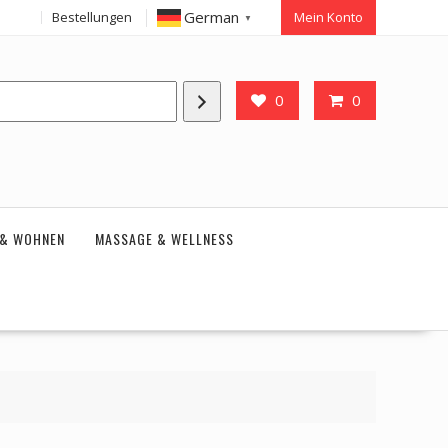
German
Bestellungen
Mein Konto
▼
0
0
 & WOHNEN
MASSAGE & WELLNESS