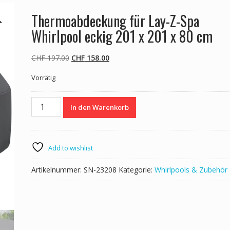
Thermoabdeckung für Lay-Z-Spa
Whirlpool eckig 201 x 201 x 80 cm
Ursprünglicher
Aktueller
CHF
197.00
CHF
158.00
Preis
Preis
Vorrätig
war:
ist:
CHF 197.00
CHF 158.00.
Thermoabdeckung
In den Warenkorb
für
Lay-
Z-
Spa
Add to wishlist
Whirlpool
eckig
Artikelnummer:
SN-23208
Kategorie:
Whirlpools & Zubehör
201
x
201
x
80