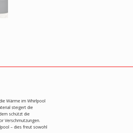
cm
Menge
 die Wärme im Whirlpool
rial steigert die
dem schützt die
vor Verschmutzungen.
pool – dies freut sowohl