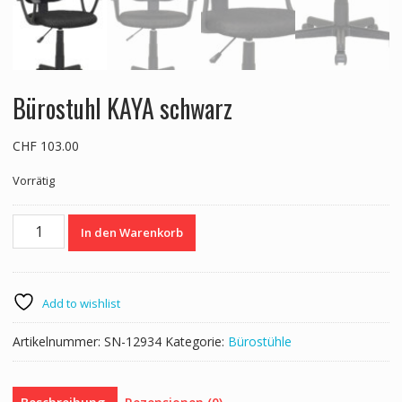
Bürostuhl KAYA schwarz
CHF
103.00
Vorrätig
Bürostuhl
In den Warenkorb
KAYA
schwarz
Menge
Add to wishlist
Artikelnummer:
SN-12934
Kategorie:
Bürostühle