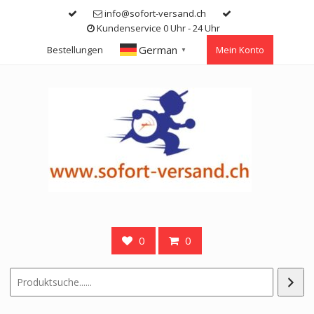
Skip
info@sofort-versand.ch
to
Kundenservice 0 Uhr - 24 Uhr
content
German
Bestellungen
Mein Konto
▼
0
0