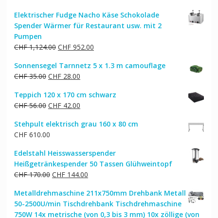
Elektrischer Fudge Nacho Käse Schokolade
Spender Wärmer für Restaurant usw. mit 2
Pumpen
Ursprünglicher
Aktueller
CHF
1,124.00
CHF
952.00
Preis
Preis
Sonnensegel Tarnnetz 5 x 1.3 m camouflage
war:
ist:
Ursprünglicher
Aktueller
CHF
35.00
CHF
28.00
CHF 1,124.00
CHF 952.00.
Preis
Preis
Teppich 120 x 170 cm schwarz
war:
ist:
Ursprünglicher
Aktueller
CHF
56.00
CHF
42.00
CHF 35.00
CHF 28.00.
Preis
Preis
Stehpult elektrisch grau 160 x 80 cm
war:
ist:
CHF
610.00
CHF 56.00
CHF 42.00.
Edelstahl Heisswasserspender
Heißgetränkespender 50 Tassen Glühweintopf
Ursprünglicher
Aktueller
CHF
170.00
CHF
144.00
Preis
Preis
Metalldrehmaschine 211x750mm Drehbank Metall
war:
ist:
50-2500U/min Tischdrehbank Tischdrehmaschine
CHF 170.00
CHF 144.00.
750W 14x metrische (von 0,3 bis 3 mm) 10x zöllige (von