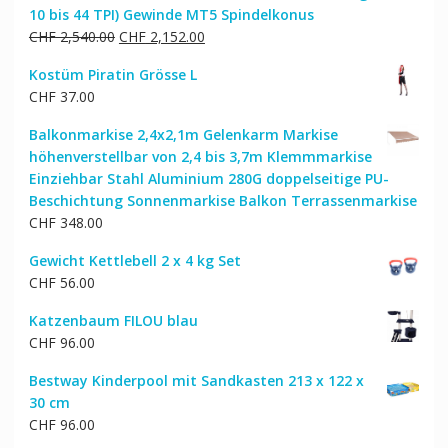
10 bis 44 TPI) Gewinde MT5 Spindelkonus
Ursprünglicher
Aktueller
CHF
2,540.00
CHF
2,152.00
Preis
Preis
Kostüm Piratin Grösse L
war:
ist:
CHF
37.00
CHF 2,540.00
CHF 2,152.00.
Balkonmarkise 2,4x2,1m Gelenkarm Markise
höhenverstellbar von 2,4 bis 3,7m Klemmmarkise
Einziehbar Stahl Aluminium 280G doppelseitige PU-
Beschichtung Sonnenmarkise Balkon Terrassenmarkise
CHF
348.00
Gewicht Kettlebell 2 x 4 kg Set
CHF
56.00
Katzenbaum FILOU blau
CHF
96.00
Bestway Kinderpool mit Sandkasten 213 x 122 x
30 cm
CHF
96.00