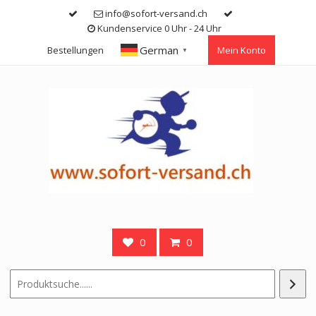
Skip
info@sofort-versand.ch
to
Kundenservice 0 Uhr - 24 Uhr
content
German
Bestellungen
Mein Konto
▼
0
0