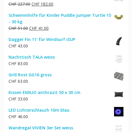
Ursprünglicher
Aktueller
CHF
227.00
CHF
182.00
Preis
Preis
Schwimmhilfe für Kinder Puddle Jumper Turtle 15
war:
ist:
- 30 kg
CHF 227.00
CHF 182.00.
Ursprünglicher
Aktueller
CHF
51.00
CHF
41.00
Preis
Preis
Dagger Fin 11' für Windsurf iSUP
war:
ist:
CHF
43.00
CHF 51.00
CHF 41.00.
Nachttisch TALA weiss
CHF
83.00
Grill Rost GG16 gross
CHF
63.00
Kissen EMILIO anthrazit 50 x 30 cm
CHF
33.00
LED Lichterschlauch 10m blau
CHF
46.00
Wandregal VIVIEN 3er Set weiss