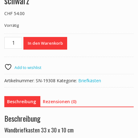
schwarz
CHF
54.00
Vorrätig
Briefkasten
In den Warenkorb
mit
Zeitungsfach
33
x
Add to wishlist
30
cm
Artikelnummer:
SN-19308
Kategorie:
Briefkästen
schwarz
Menge
Beschreibung
Rezensionen (0)
Beschreibung
Wandbriefkasten 33 x 30 x 10 cm