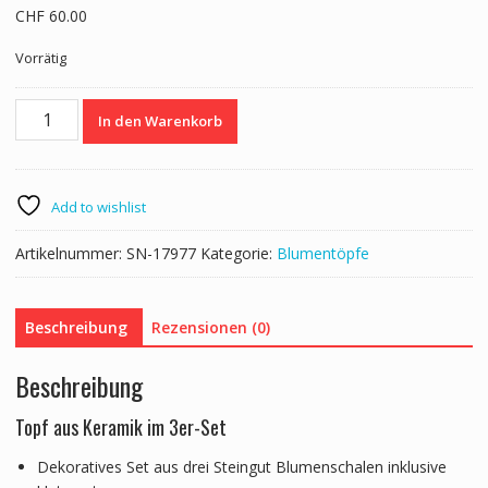
CHF
60.00
Vorrätig
Blumentopf
In den Warenkorb
Keramik
3er
Set
beige/braun/blau
Add to wishlist
Menge
Artikelnummer:
SN-17977
Kategorie:
Blumentöpfe
Beschreibung
Rezensionen (0)
Beschreibung
Topf aus Keramik im 3er-Set
Dekoratives Set aus drei Steingut Blumenschalen inklusive