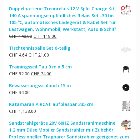
Doppelbatterie Trennrelais 12 V Split Charge Kit,
140 A spannungsempfindliches Relais Set -30 bis
105 ℃, automatisches Ladegerät & Kabel Set für
Lastwagen, Wohnmobil, Werkstatt, Auto & Schiff
Ursprünglicher
Aktueller
CHF
140.00
CHF
118.00
Preis
Preis
Tischtennisbälle Set 6-teilig
war:
ist:
Ursprünglicher
Aktueller
CHF
4.64
CHF
21.00
CHF 140.00
CHF 118.00.
Preis
Preis
Trainingsseil Tau 9 m x 5 cm
war:
ist:
Ursprünglicher
Aktueller
CHF
92.00
CHF
74.00
CHF 4.64
CHF 21.00.
Preis
Preis
Bewässerungsschlauch 15 m
war:
ist:
CHF
34.00
CHF 92.00
CHF 74.00.
Katamaran AIRCAT aufblasbar 335 cm
CHF
1,138.00
Sandstrahlgeräte 20V 60HZ Sandstrahlmaschine
1,2 mm Düse Mobiler Sandstrahler mit Zubehör
Professioneller Tragbarer Sandstrahler geeigenet zum