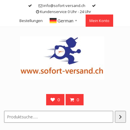
Skip
info@sofort-versand.ch
to
Kundenservice 0 Uhr - 24 Uhr
content
German
Bestellungen
Mein Konto
▼
0
0