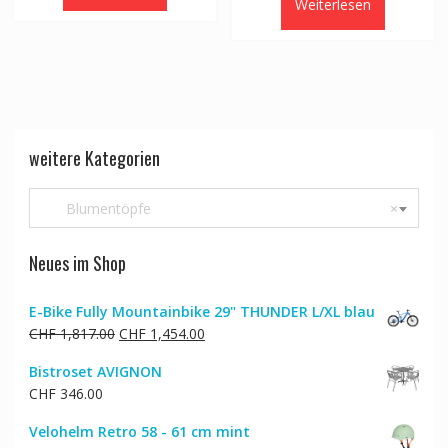
Weiterlesen
weitere Kategorien
Blumentöpfe
×
Neues im Shop
E-Bike Fully Mountainbike 29" THUNDER L/XL blau
Ursprünglicher
Aktueller
CHF
1,817.00
CHF
1,454.00
Preis
Preis
Bistroset AVIGNON
war:
ist:
CHF
346.00
CHF 1,817.00
CHF 1,454.00.
Velohelm Retro 58 - 61 cm mint