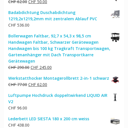
Ursprünglicher
Aktueller
CHF
62.00
CHF
50.00
Preis
Preis
Badabdichtung Duschabdichtung
war:
ist:
1219,2x1219,2mm mit zentralem Ablauf PVC
CHF 62.00
CHF 50.00.
CHF
536.00
Bollerwagen Faltbar, 92,7 x 54,3 x 98,5 cm
Handwagen Faltbar, Schwarzer Gerätewagen
Handwagen bis 100 kg Tragkraft Transportwagen,
Gartenanhänger mit Dach Transportkarre
Gerätewagen
Ursprünglicher
Aktueller
CHF
290.00
CHF
245.00
Preis
Preis
Werkstatthocker Montagerollbrett 2-in-1 schwarz
war:
ist:
Ursprünglicher
Aktueller
CHF
77.00
CHF
62.00
CHF 290.00
CHF 245.00.
Preis
Preis
Luftpumpe Hochdruck doppeltwirkend LIQUID AIR
war:
ist:
V2
CHF 77.00
CHF 62.00.
CHF
96.00
Lederbett LED SIESTA 180 x 200 cm weiss
CHF
438.00