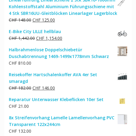
war:
ist:
Kohlenstoffstahl Aluminium Führungsschiene mit
CHF 38.00
CHF 28.00.
4 Stk SBR16UU-Gleitblöcken Linearlager Lagerblock
Ursprünglicher
Aktueller
CHF
148.00
CHF
125.00
Preis
Preis
E-Bike City LILLE hellblau
war:
ist:
Ursprünglicher
Aktueller
CHF
1,442.00
CHF
1,154.00
CHF 148.00
CHF 125.00.
Preis
Preis
Halbrahmenlose Doppelschiebetür
war:
ist:
Duschabtrennung 1469-1499x1778mm Schwarz
CHF 1,442.00
CHF 1,154.00.
CHF
810.00
Reisekoffer Hartschalenkoffer AVA 4er Set
smaragd
Ursprünglicher
Aktueller
CHF
182.00
CHF
146.00
Preis
Preis
Reparatur Unterwasser Klebeflicken 10er Set
war:
ist:
CHF
21.00
CHF 182.00
CHF 146.00.
8x Streifenvorhang Lamelle Lamellenvorhang PVC
Transparent 122x244cm
CHF
132.00