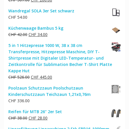
Preis
Preis
Wandregal SOLA 3er Set schwarz
war:
ist:
CHF
54.00
CHF 307.00
CHF 260.00.
Küchenwaage Bambus 5 kg
Ursprünglicher
Aktueller
CHF
42.00
CHF
34.00
Preis
Preis
5 in 1 Hitzepresse 1000 W, 38 x 38 cm
war:
ist:
Transferpresse, Hitzepresse Maschine, DIY T-
CHF 42.00
CHF 34.00.
Shirtpresse mit Digitaler LED-Temperatur- und
Zeitkontrolle für Sublimation Becher T-Shirt Platte
Kappe Hut
Ursprünglicher
Aktueller
CHF
526.00
CHF
445.00
Preis
Preis
Poolzaun Schutzzaun Poolschutzaun
war:
ist:
Kinderschutzzaun Teichzaun 1,21x0,76m
CHF 526.00
CHF 445.00.
CHF
336.00
Reifen für MTB 26" 2er Set
Ursprünglicher
Aktueller
CHF
38.00
CHF
28.00
Preis
Preis
Linearführung Linearschiene 2 Stk SBR16-1000mm