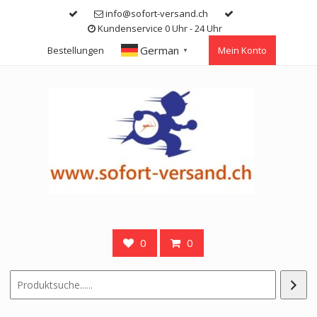
Skip
info@sofort-versand.ch
to
Kundenservice 0 Uhr - 24 Uhr
content
German
Bestellungen
Mein Konto
▼
0
0