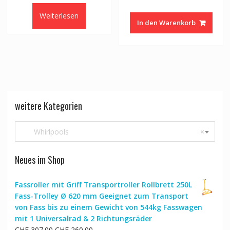
Weiterlesen
In den Warenkorb
weitere Kategorien
Whirlpools
×
Neues im Shop
Fassroller mit Griff Transportroller Rollbrett 250L
Fass-Trolley Ø 620 mm Geeignet zum Transport
von Fass bis zu einem Gewicht von 544kg Fasswagen
mit 1 Universalrad & 2 Richtungsräder
Ursprünglicher
Aktueller
CHF
307.00
CHF
260.00