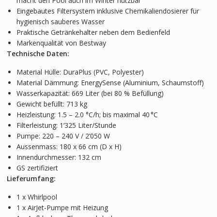
macht den Pool auch im Winter nutzbar
Eingebautes Filtersystem inklusive Chemikaliendosierer für
hygienisch sauberes Wasser
Praktische Getränkehalter neben dem Bedienfeld
Markenqualität von Bestway
Technische Daten:
Material Hülle: DuraPlus (PVC, Polyester)
Material Dämmung: EnergySense (Aluminium, Schaumstoff)
Wasserkapazität: 669 Liter (bei 80 % Befüllung)
Gewicht befüllt: 713 kg
Heizleistung: 1.5 – 2.0 °C/h; bis maximal 40 °C
Filterleistung: 1‘325 Liter/Stunde
Pumpe: 220 – 240 V / 2’050 W
Aussenmass: 180 x 66 cm (D x H)
Innendurchmesser: 132 cm
GS zertifiziert
Lieferumfang:
1 x Whirlpool
1 x AirJet-Pumpe mit Heizung