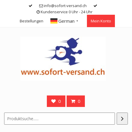
Skip
info@sofort-versand.ch
to
Kundenservice 0 Uhr - 24 Uhr
content
German
Bestellungen
Mein Konto
▼
0
0