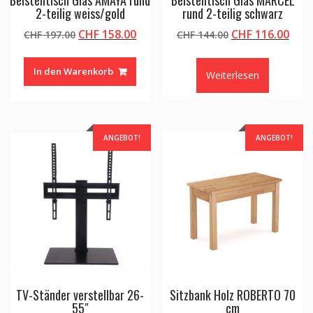
Beistelltisch Glas AMAYA rund
Beistelltisch Glas MARCEL
2-teilig weiss/gold
rund 2-teilig schwarz
Ursprünglicher
Aktueller
Ursprünglicher
Aktu
CHF
158.00
CHF
116.00
CHF
197.00
CHF
144.00
Preis
Preis
Preis
Prei
war:
ist:
war:
ist:
In den Warenkorb
Weiterlesen
CHF 197.00
CHF 158.00.
CHF 144.00
CHF 
ANGEBOT!
ANGEBOT!
TV-Ständer verstellbar 26-
Sitzbank Holz ROBERTO 70
55″
cm