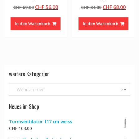
Ursprünglicher
Aktueller
Ursprünglicher
Aktue
CHF
56.00
CHF
68.00
CHF
69.00
CHF
84.00
Preis
Preis
Preis
Preis
war:
ist:
war:
ist:
In den Warenkorb
In den Warenkorb
CHF 69.00
CHF 56.00.
CHF 84.00
CHF 6
weitere Kategorien
Wohnzimmer
×
Neues im Shop
Turmventilator 117 cm weiss
CHF
103.00