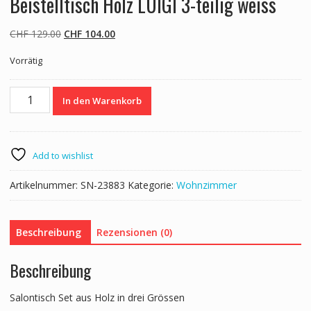
Beistelltisch Holz LUIGI 3-teilig weiss
Ursprünglicher
Aktueller
CHF
129.00
CHF
104.00
Preis
Preis
Vorrätig
war:
ist:
CHF 129.00
CHF 104.00.
Beistelltisch
In den Warenkorb
Holz
LUIGI
3-
teilig
Add to wishlist
weiss
Menge
Artikelnummer:
SN-23883
Kategorie:
Wohnzimmer
Beschreibung
Rezensionen (0)
Beschreibung
Salontisch Set aus Holz in drei Grössen