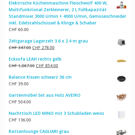
Elektrische Küchenmaschine Fleischwolf 400 W,
Multifunkitonal Zerkleinerer, 2 L Füllkapazität
Standmixer 3000 U/min + 4000 U/min, Gemüseschneider
inkl. Edelstahlschüssel & Klinge & Schaber
CHF
60.00
Zeltgarage Lagerzelt 3.6 x 2.4 m grau
Ursprünglicher
Aktueller
CHF
347.00
CHF
278.00
Preis
Preis
Ecksofa LEAH rechts gelb
war:
ist:
Ursprünglicher
Aktueller
CHF
1,067.00
CHF
854.00
CHF 347.00
CHF 278.00.
Preis
Preis
Balance Kissen schwarz 36 cm
war:
ist:
CHF
39.00
CHF 1,067.00
CHF 854.00.
Gartenmöbel Set aus Holz AVEIRO
CHF
504.00
Nachttisch LED MINO mit 3 Schubladen weiss
CHF
136.00
Rattanlounge CAGLIARI grau