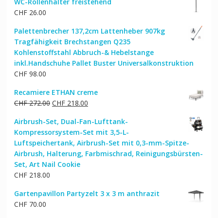
WC-Rollenhalter freistehend
CHF
26.00
Palettenbrecher 137,2cm Lattenheber 907kg
Tragfähigkeit Brechstangen Q235
Kohlenstoffstahl Abbruch-& Hebelstange
inkl.Handschuhe Pallet Buster Universalkonstruktion
CHF
98.00
Recamiere ETHAN creme
Ursprünglicher
Aktueller
CHF
272.00
CHF
218.00
Preis
Preis
Airbrush-Set, Dual-Fan-Lufttank-
war:
ist:
Kompressorsystem-Set mit 3,5-L-
CHF 272.00
CHF 218.00.
Luftspeichertank, Airbrush-Set mit 0,3-mm-Spitze-
Airbrush, Halterung, Farbmischrad, Reinigungsbürsten-
Set, Art Nail Cookie
CHF
218.00
Gartenpavillon Partyzelt 3 x 3 m anthrazit
CHF
70.00