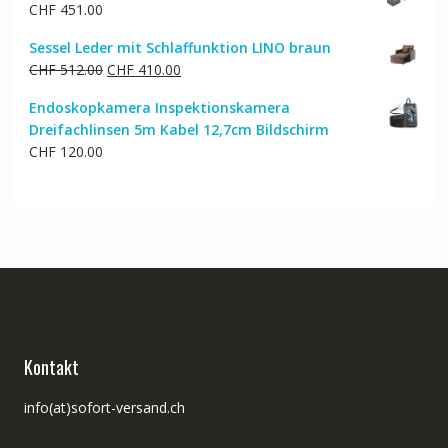
CHF
451.00
Sessel Leder mit Schlaffunktion LINO braun
Ursprünglicher
Aktueller
CHF
512.00
CHF
410.00
Preis
Preis
Endoskopkamera Inspektionskamera
war:
ist:
Dreifachlinsen 5m Kabel 12,7cm Bildschirm
CHF 512.00
CHF 410.00.
CHF
120.00
Kontakt
info(at)sofort-versand.ch