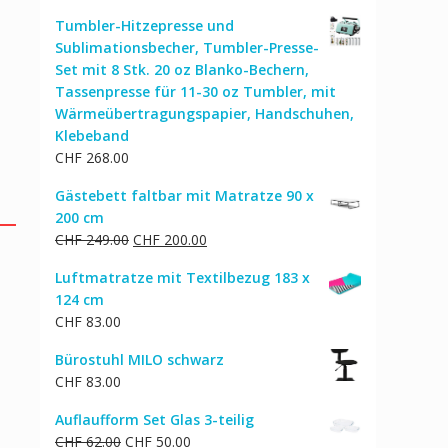
Tumbler-Hitzepresse und
Sublimationsbecher, Tumbler-Presse-
Set mit 8 Stk. 20 oz Blanko-Bechern,
Tassenpresse für 11-30 oz Tumbler, mit
Wärmeübertragungspapier, Handschuhen,
Klebeband
CHF
268.00
Gästebett faltbar mit Matratze 90 x
200 cm
Ursprünglicher
Aktueller
CHF
249.00
CHF
200.00
Preis
Preis
Luftmatratze mit Textilbezug 183 x
war:
ist:
124 cm
CHF 249.00
CHF 200.00.
CHF
83.00
Bürostuhl MILO schwarz
CHF
83.00
Auflaufform Set Glas 3-teilig
Ursprünglicher
Aktueller
CHF
62.00
CHF
50.00