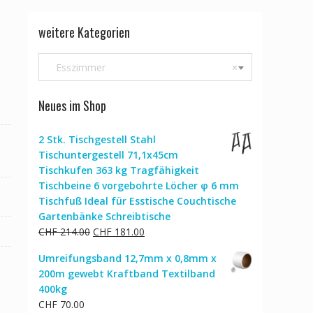
weitere Kategorien
Esszimmer
×
Neues im Shop
2 Stk. Tischgestell Stahl
Tischuntergestell 71,1x45cm
Tischkufen 363 kg Tragfähigkeit
Tischbeine 6 vorgebohrte Löcher φ 6 mm
Tischfuß Ideal für Esstische Couchtische
Gartenbänke Schreibtische
Ursprünglicher
Aktueller
CHF
214.00
CHF
181.00
Preis
Preis
Umreifungsband 12,7mm x 0,8mm x
war:
ist:
200m gewebt Kraftband Textilband
CHF 214.00
CHF 181.00.
400kg
CHF
70.00