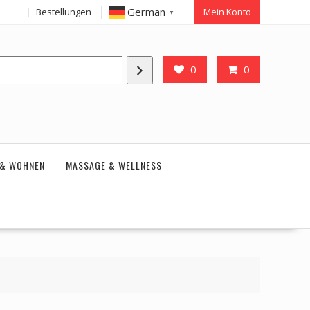
German
Bestellungen
Mein Konto
▼
0
0
 & WOHNEN
MASSAGE & WELLNESS