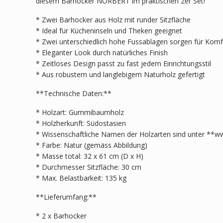
diesem Barhocker NORBERT im praktischen 2er Set!
* Zwei Barhocker aus Holz mit runder Sitzfläche
* Ideal für Kücheninseln und Theken geeignet
* Zwei unterschiedlich hohe Fussablagen sorgen für Komf
* Eleganter Look durch natürliches Finish
* Zeitloses Design passt zu fast jedem Einrichtungsstil
* Aus robustem und langlebigem Naturholz gefertigt
**Technische Daten:**
* Holzart: Gummibaumholz
* Holzherkunft: Südostasien
* Wissenschaftliche Namen der Holzarten sind unter **ww
* Farbe: Natur (gemäss Abbildung)
* Masse total: 32 x 61 cm (D x H)
* Durchmesser Sitzfläche: 30 cm
* Max. Belastbarkeit: 135 kg
**Lieferumfang:**
* 2 x Barhocker