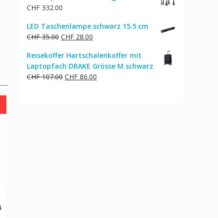
CHF
332.00
LED Taschenlampe schwarz 15.5 cm
Ursprünglicher
Aktueller
CHF
35.00
CHF
28.00
Preis
Preis
Reisekoffer Hartschalenkoffer mit
war:
ist:
Laptopfach DRAKE Grösse M schwarz
CHF 35.00
CHF 28.00.
Ursprünglicher
Aktueller
CHF
107.00
CHF
86.00
Preis
Preis
war:
ist:
CHF 107.00
CHF 86.00.
A