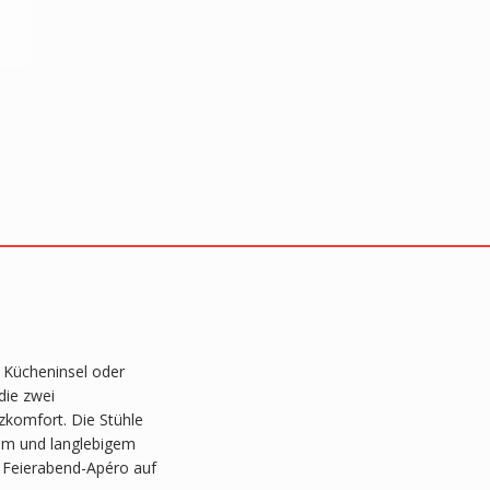
r Kücheninsel oder
die zwei
zkomfort. Die Stühle
tem und langlebigem
 Feierabend-Apéro auf