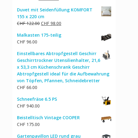
Preis
Preis
Duvet mit Seidenfüllung KOMFORT
war:
ist:
155 x 220 cm
CHF 62.00
CHF 50.00.
Ursprünglicher
Aktueller
CHF
122.00
CHF
98.00
Preis
Preis
Malkasten 175-teilig
war:
ist:
CHF
96.00
CHF 122.00
CHF 98.00.
Einstellbares Abtropfgestell Geschirr
Geschirrtrockner Utensilienhalter, 21,6
x 53,3 cm Küchenschrank Geschirr
Abtropfgestell ideal für die Aufbewahrung
von Töpfen, Pfannen, Schneidebretter
CHF
66.00
Schneefräse 6.5 PS
CHF
940.00
Beistelltisch Vintage COOPER
CHF
175.00
Gartenpavillon LED rund grau