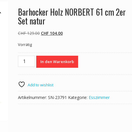
Barhocker Holz NORBERT 61 cm 2er
Set natur
Ursprünglicher
Aktueller
CHF
129.00
CHF
104.00
Preis
Preis
Vorrätig
war:
ist:
CHF 129.00
CHF 104.00.
Barhocker
In den Warenkorb
Holz
NORBERT
61
cm
Add to wishlist
2er
Set
Artikelnummer:
SN-23791
Kategorie:
Esszimmer
natur
Menge