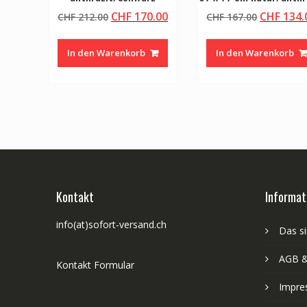
Ursprünglicher
Aktueller
Ursprüng
CHF
170.00
CHF
134.
CHF
212.00
CHF
167.00
Preis
Preis
Preis
war:
ist:
war:
In den Warenkorb
In den Warenkorb
CHF 212.00
CHF 170.00.
CHF 167.
Kontakt
Informat
info(at)sofort-versand.ch
Das si
AGB &
Kontakt Formular
Impre