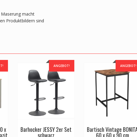
lle Maserung macht
en Produktbildern sind
T!
ANGEBOT!
ANGEBOT!
0 x
Barhocker JESSY 2er Set
Bartisch Vintage BONIT
azit
schwarz
60 x 60 x 90 cm