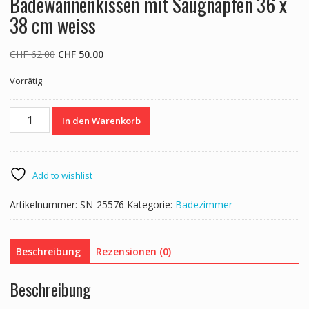
Badewannenkissen mit Saugnäpfen 36 x
38 cm weiss
Ursprünglicher
Aktueller
CHF
62.00
CHF
50.00
Preis
Preis
Vorrätig
war:
ist:
CHF 62.00
CHF 50.00.
Badewannenkissen
In den Warenkorb
mit
Saugnäpfen
36
x
Add to wishlist
38
cm
Artikelnummer:
SN-25576
Kategorie:
Badezimmer
weiss
Menge
Beschreibung
Rezensionen (0)
Beschreibung