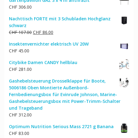
Gartenpavillon GAZ 3 x 4 m anthrazit
CHF
306.00
Nachttisch FORTE mit 3 Schubladen Hochglanz
schwarz
Ursprünglicher
Aktueller
CHF
107.00
CHF
86.00
Preis
Preis
Insektenvernichter elektrisch UV 20W
war:
ist:
CHF
45.00
CHF 107.00
CHF 86.00.
Citybike Damen CANDY hellblau
CHF
281.00
Gashebelsteuerung Drosselklappe für Boote,
5006186 Oben Montierte Außenbord-
Fernbedienungsbox für Evinrude Johnson, Marine-
Gashebelsteuerungsbox mit Power-Trimm-Schalter
und Trageband
CHF
312.00
Optimum Nutrition Serious Mass 2721 g Banana
CHF
83.00