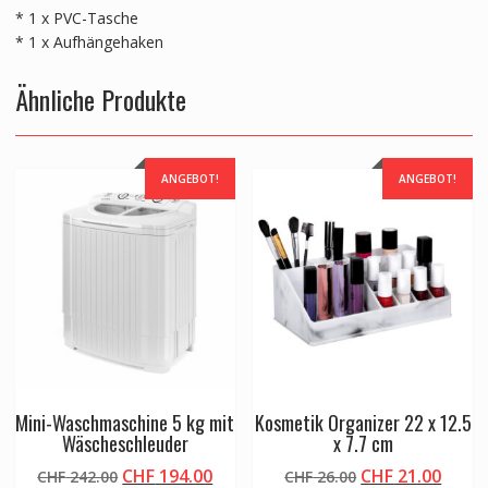
* 1 x PVC-Tasche
* 1 x Aufhängehaken
Ähnliche Produkte
ANGEBOT!
ANGEBOT!
Mini-Waschmaschine 5 kg mit
Kosmetik Organizer 22 x 12.5
Wäscheschleuder
x 7.7 cm
Ursprünglicher
Aktueller
Ursprünglicher
Aktue
CHF
194.00
CHF
21.00
CHF
242.00
CHF
26.00