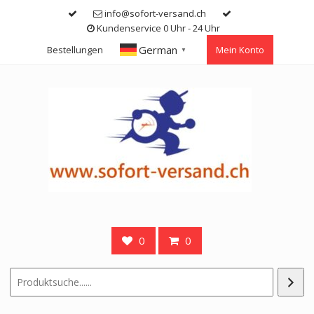
Skip
info@sofort-versand.ch
to
Kundenservice 0 Uhr - 24 Uhr
content
German
Bestellungen
Mein Konto
▼
0
0