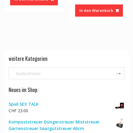
Preis
Preis
CHF 29.00
CHF 23.00.
war:
ist:
In den Warenkorb
CHF 122.00
CHF 9
weitere Kategorien
Badezimmer
×
Neues im Shop
Spiel SEX TALK
CHF
23.00
Kompoststreuer Düngerstreuer Miststreuer
Gartenstreuer Saatgutstreuer 60cm