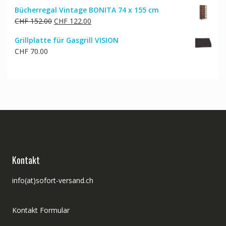
Bücherregal Vintage BONITA 74 x 155 cm
Ursprünglicher
Aktueller
CHF
152.00
CHF
122.00
Preis
Preis
Grillplatte für Gasgrill VISION
war:
ist:
CHF
70.00
CHF 152.00
CHF 122.00.
Kontakt
info(at)sofort-versand.ch
Kontakt Formular