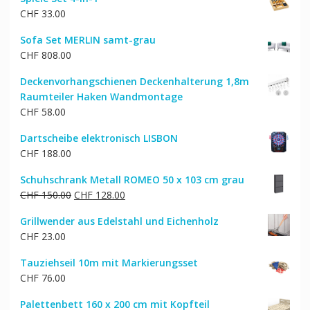
CHF
33.00
Sofa Set MERLIN samt-grau
CHF
808.00
Deckenvorhangschienen Deckenhalterung 1,8m
Raumteiler Haken Wandmontage
CHF
58.00
Dartscheibe elektronisch LISBON
CHF
188.00
Schuhschrank Metall ROMEO 50 x 103 cm grau
Ursprünglicher
Aktueller
CHF
150.00
CHF
128.00
Preis
Preis
Grillwender aus Edelstahl und Eichenholz
war:
ist:
CHF
23.00
CHF 150.00
CHF 128.00.
Tauziehseil 10m mit Markierungsset
CHF
76.00
Palettenbett 160 x 200 cm mit Kopfteil