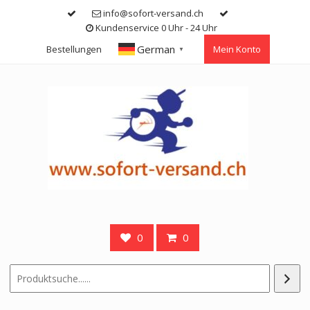
Skip
info@sofort-versand.ch
to
Kundenservice 0 Uhr - 24 Uhr
content
German
Bestellungen
Mein Konto
▼
0
0