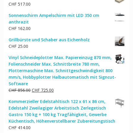
CHF
517.00
Sonnenschirm Ampelschirm mit LED 350 cm
anthrazit
CHF
162.00
Grillbürste und Schaber aus Eichenholz
CHF
25.00
Vinyl Schneideplotter Max. Papiereinzug 870 mm,
Folienschneider Max. Schnittbreite 780 mm,
Plottermaschine Max. Schnittgeschwindigkeit 800
mm/s, Hobbyplotter Halbautomatisch mit Signcut-
Software
Ursprünglicher
Aktueller
CHF
856.00
CHF
725.00
Preis
Preis
Kommerzieller Edelstahltisch 122 x 61 x 86 cm,
war:
ist:
Edelstahl Zweilagiger Arbeitstisch Zerlegetisch
CHF 856.00
CHF 725.00.
Gastro 150 kg + 100 kg Tragfähigkeit, Gewerbe
Küchentisch, Höhenverstellbarer Zubereitungstisch
CHF
414.00