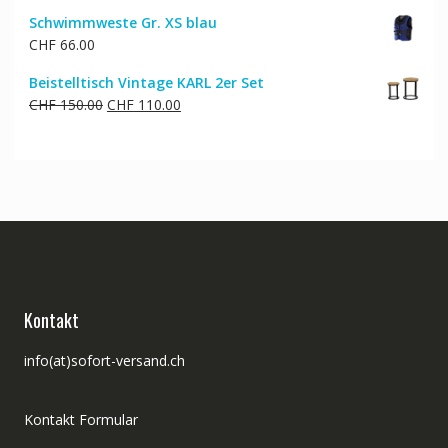
Schwimmweste Gr. XS blau
CHF
66.00
Beistelltisch Vintage KARL 2er Set
Ursprünglicher
Aktueller
CHF
150.00
CHF
110.00
Preis
Preis
war:
ist:
CHF 150.00
CHF 110.00.
Kontakt
info(at)sofort-versand.ch
Kontakt Formular