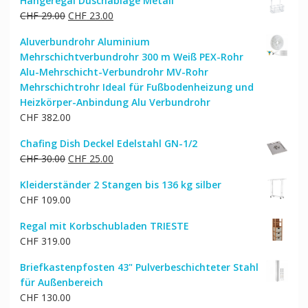
Hängeregal Duschablage Metall
Ursprünglicher
Aktueller
CHF
29.00
CHF
23.00
Preis
Preis
Aluverbundrohr Aluminium
war:
ist:
Mehrschichtverbundrohr 300 m Weiß PEX-Rohr
CHF 29.00
CHF 23.00.
Alu-Mehrschicht-Verbundrohr MV-Rohr
Mehrschichtrohr Ideal für Fußbodenheizung und
Heizkörper-Anbindung Alu Verbundrohr
CHF
382.00
Chafing Dish Deckel Edelstahl GN-1/2
Ursprünglicher
Aktueller
CHF
30.00
CHF
25.00
Preis
Preis
Kleiderständer 2 Stangen bis 136 kg silber
war:
ist:
CHF
109.00
CHF 30.00
CHF 25.00.
Regal mit Korbschubladen TRIESTE
CHF
319.00
Briefkastenpfosten 43" Pulverbeschichteter Stahl
für Außenbereich
CHF
130.00