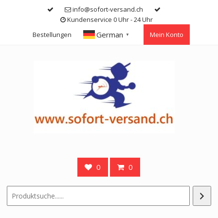
Skip
info@sofort-versand.ch
to
Kundenservice 0 Uhr - 24 Uhr
content
German
Bestellungen
Mein Konto
▼
0
0