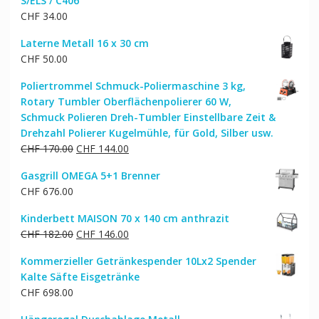
S/ELS / C406
CHF 44.00
CHF 35.00.
CHF
34.00
Laterne Metall 16 x 30 cm
CHF
50.00
Poliertrommel Schmuck-Poliermaschine 3 kg,
Rotary Tumbler Oberflächenpolierer 60 W,
Schmuck Polieren Dreh-Tumbler Einstellbare Zeit &
Drehzahl Polierer Kugelmühle, für Gold, Silber usw.
Ursprünglicher
Aktueller
CHF
170.00
CHF
144.00
Preis
Preis
Gasgrill OMEGA 5+1 Brenner
war:
ist:
CHF
676.00
CHF 170.00
CHF 144.00.
Kinderbett MAISON 70 x 140 cm anthrazit
Ursprünglicher
Aktueller
CHF
182.00
CHF
146.00
Preis
Preis
Kommerzieller Getränkespender 10Lx2 Spender
war:
ist:
Kalte Säfte Eisgetränke
CHF 182.00
CHF 146.00.
CHF
698.00