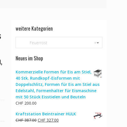
0
weitere Kategorien
s
Feuerrost
×
Neues im Shop
,
Kommerzielle Formen für Eis am Stiel,
40 Stk. Rundkopf-Eisformen mit
Doppelschlitz, Formen für Eis am Stiel aus
Edelstahl, Formenhalter für Eismaschine
mit 50 Stück Eisstielen und Beuteln
CHF
200.00
Kraftstation Beintrainer HULK
Ursprünglicher
Aktueller
CHF
387.00
CHF
327.00
Preis
Preis