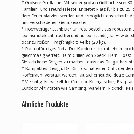
* Größere Grillfläche: Mit seiner großen Grillfläche von 30 
Familien- und Freundesfeste. Er bietet Platz für bis zu 25
dem Feuer platziert werden und ermöglicht das scharfe An
und verschiedenen Gemüsesorten.
* Hochwertiger Stahl: Der Grillrost besteht aus robustem S
lebensmittelecht, rostfrei und hitzebeständig ist. Er wid
oder zu reißen. Tragfähigkeit: 44 lbs (20 kg).
* Rautenförmiges Netz: Der Kaminrost ist mit einem hochd
gleichmäßig verteilt. Beim Grillen von Speck, Eiern, Toa
Sie sich keine Sorgen zu machen, dass das Grillgut herunter
* Kompaktes Design: Der Grillrost hat einen Griff, der den 
Kofferraum verstaut werden. Mit Sicherheit die ideale Ca
* Vielseitig: Entwickelt für Outdoor-Kochgeschirr, Bratp
Outdoor-Aktivitäten wie Camping, Wandern, Picknick, Reis
Ähnliche Produkte