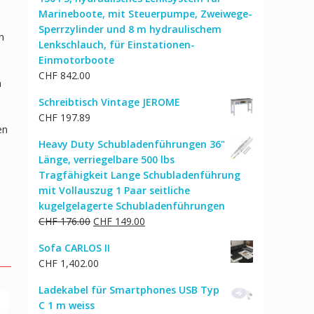
CHF 114.00
CHF 92.00.
Marineboote, mit Steuerpumpe, Zweiwege-
Sperrzylinder und 8 m hydraulischem
n
Lenkschlauch, für Einstationen-
Einmotorboote
CHF
842.00
n
Schreibtisch Vintage JEROME
CHF
197.89
en
Heavy Duty Schubladenführungen 36"
Länge, verriegelbare 500 lbs
Tragfähigkeit Lange Schubladenführung
mit Vollauszug 1 Paar seitliche
kugelgelagerte Schubladenführungen
Ursprünglicher
Aktueller
CHF
176.00
CHF
149.00
Preis
Preis
Sofa CARLOS II
war:
ist:
CHF
1,402.00
CHF 176.00
CHF 149.00.
Ladekabel für Smartphones USB Typ
C 1 m weiss