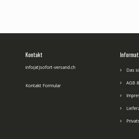
Kontakt
Informat
info(at)sofort-versand.ch
Das si
AGB &
Kontakt Formular
Impre
Liefer
Priva