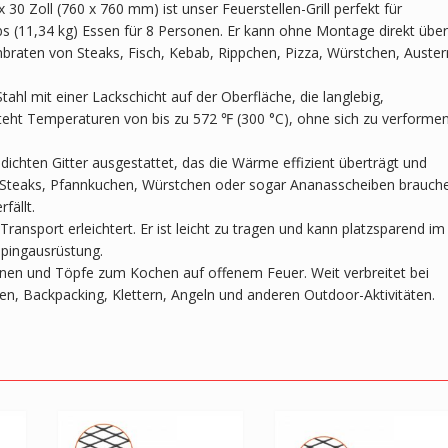
Partys
x 30 Zoll (760 x 760 mm) ist unser Feuerstellen-Grill perfekt für
und
 lbs (11,34 kg) Essen für 8 Personen. Er kann ohne Montage direkt über
Zusammenkünfte
braten von Steaks, Fisch, Kebab, Rippchen, Pizza, Würstchen, Auster
im
Freien,
tahl mit einer Lackschicht auf der Oberfläche, die langlebig,
Schwarz
ersteht Temperaturen von bis zu 572 ℉ (300 °C), ohne sich zu verforme
Menge
ichten Gitter ausgestattet, das die Wärme effizient überträgt und
st, Steaks, Pfannkuchen, Würstchen oder sogar Ananasscheiben brauch
fällt.
Transport erleichtert. Er ist leicht zu tragen und kann platzsparend im
mpingausrüstung.
fannen und Töpfe zum Kochen auf offenem Feuer. Weit verbreitet bei
en, Backpacking, Klettern, Angeln und anderen Outdoor-Aktivitäten.