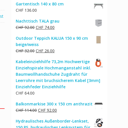
Gartentisch 140 x 80 cm
war:
ist:
CHF
136.00
CHF 387.00
CHF 327.00.
st
Nachttisch TALA grau
Ursprünglicher
Aktueller
CHF
92.00
CHF
74.00
Preis
Preis
Outdoor Teppich KALUA 150 x 90 cm
war:
ist:
beige/weiss
CHF 92.00
CHF 74.00.
Ursprünglicher
Aktueller
CHF
32.00
CHF
26.00
Preis
Preis
Kabeleinziehhilfe 73,2m Hochwertige
war:
ist:
Einziehspirale Hochmanganstahl inkl.
CHF 32.00
CHF 26.00.
Baumwollhandschuhe Zugdraht für
Leerrohre mit bruchsicherem Kabel [3mm]
Einziehfeder Einziehhilfe
CHF
64.00
Balkonmarkise 300 x 150 cm anthrazit
Ursprünglicher
Aktueller
CHF
114.00
CHF
92.00
Preis
Preis
Hydraulisches Außenborder-Lenkset,
war:
ist:
150 PS, hydraulisches Lenksystem für