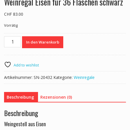
Weinregal Eisen für 36 Flaschen schwarz
CHF
83.00
Vorrätig
Weinregal
In den Warenkorb
Eisen
für
36
Flaschen
Add to wishlist
schwarz
Menge
Artikelnummer:
SN-20432
Kategorie:
Weinregale
Beschreibung
Rezensionen (0)
Beschreibung
Weingestell aus Eisen