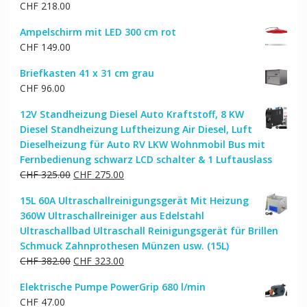
CHF
218.00
Ampelschirm mit LED 300 cm rot
CHF
149.00
Briefkasten 41 x 31 cm grau
CHF
96.00
12V Standheizung Diesel Auto Kraftstoff, 8 KW
Diesel Standheizung Luftheizung Air Diesel, Luft
Dieselheizung für Auto RV LKW Wohnmobil Bus mit
Fernbedienung schwarz LCD schalter & 1 Luftauslass
Ursprünglicher
Aktueller
CHF
325.00
CHF
275.00
Preis
Preis
15L 60A Ultraschallreinigungsgerät Mit Heizung
war:
ist:
360W Ultraschallreiniger aus Edelstahl
CHF 325.00
CHF 275.00.
Ultraschallbad Ultraschall Reinigungsgerät für Brillen
Schmuck Zahnprothesen Münzen usw. (15L)
Ursprünglicher
Aktueller
CHF
382.00
CHF
323.00
Preis
Preis
Elektrische Pumpe PowerGrip 680 l/min
war:
ist:
CHF
47.00
CHF 382.00
CHF 323.00.