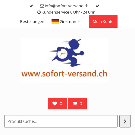
Skip
info@sofort-versand.ch
to
Kundenservice 0 Uhr - 24 Uhr
content
German
Bestellungen
Mein Konto
▼
0
0