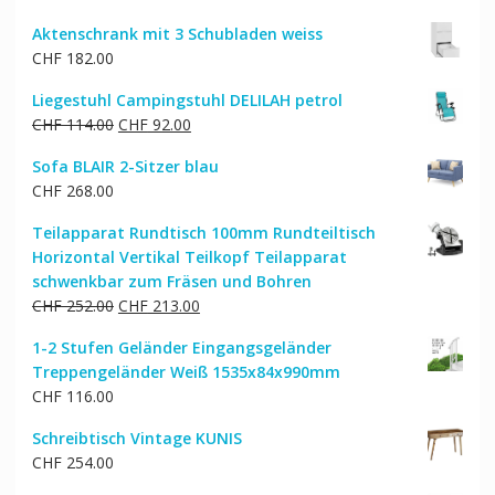
Aktenschrank mit 3 Schubladen weiss
CHF
182.00
Liegestuhl Campingstuhl DELILAH petrol
Ursprünglicher
Aktueller
CHF
114.00
CHF
92.00
Preis
Preis
Sofa BLAIR 2-Sitzer blau
war:
ist:
CHF
268.00
CHF 114.00
CHF 92.00.
Teilapparat Rundtisch 100mm Rundteiltisch
Horizontal Vertikal Teilkopf Teilapparat
schwenkbar zum Fräsen und Bohren
Ursprünglicher
Aktueller
CHF
252.00
CHF
213.00
Preis
Preis
1-2 Stufen Geländer Eingangsgeländer
war:
ist:
Treppengeländer Weiß 1535x84x990mm
CHF 252.00
CHF 213.00.
CHF
116.00
Schreibtisch Vintage KUNIS
CHF
254.00