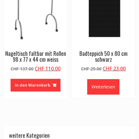
Nageltisch faltbar mit Rollen
Badteppich 50 x 80 cm
98 x 77 x 44 cm weiss
schwarz
Ursprünglicher
Aktueller
Ursprünglicher
Aktue
CHF
110.00
CHF
23.00
CHF
137.00
CHF
29.00
Preis
Preis
Preis
Preis
war:
ist:
war:
ist:
In den Warenkorb
Weiterlesen
CHF 137.00
CHF 110.00.
CHF 29.00
CHF 2
weitere Kategorien