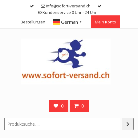
Skip
info@sofort-versand.ch
to
Kundenservice 0 Uhr - 24 Uhr
content
German
Bestellungen
Mein Konto
▼
0
0