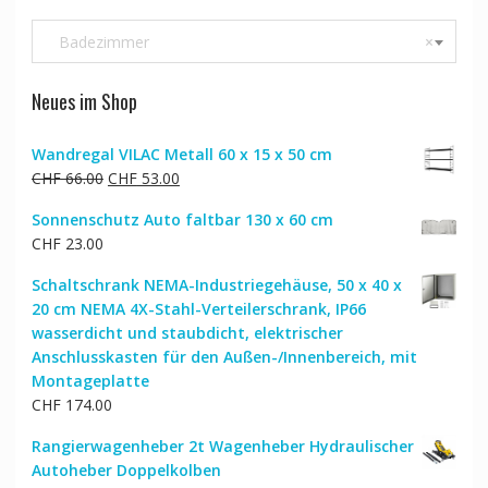
Badezimmer
×
Neues im Shop
Wandregal VILAC Metall 60 x 15 x 50 cm
Ursprünglicher
Aktueller
CHF
66.00
CHF
53.00
Preis
Preis
Sonnenschutz Auto faltbar 130 x 60 cm
war:
ist:
CHF
23.00
CHF 66.00
CHF 53.00.
Schaltschrank NEMA-Industriegehäuse, 50 x 40 x
20 cm NEMA 4X-Stahl-Verteilerschrank, IP66
wasserdicht und staubdicht, elektrischer
Anschlusskasten für den Außen-/Innenbereich, mit
Montageplatte
CHF
174.00
Rangierwagenheber 2t Wagenheber Hydraulischer
Autoheber Doppelkolben