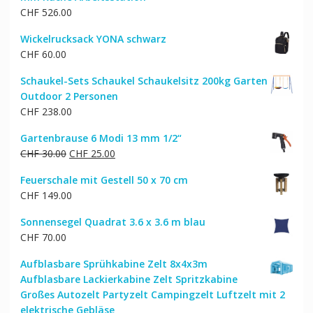
CHF
526.00
Wickelrucksack YONA schwarz
CHF
60.00
Schaukel-Sets Schaukel Schaukelsitz 200kg Garten
Outdoor 2 Personen
CHF
238.00
Gartenbrause 6 Modi 13 mm 1/2“
Ursprünglicher
Aktueller
CHF
30.00
CHF
25.00
Preis
Preis
Feuerschale mit Gestell 50 x 70 cm
war:
ist:
CHF
149.00
CHF 30.00
CHF 25.00.
Sonnensegel Quadrat 3.6 x 3.6 m blau
CHF
70.00
Aufblasbare Sprühkabine Zelt 8x4x3m
Aufblasbare Lackierkabine Zelt Spritzkabine
Großes Autozelt Partyzelt Campingzelt Luftzelt mit 2
elektrische Gebläse