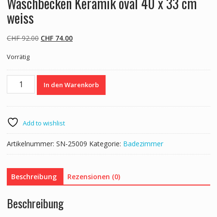
Waschbecken Keramik oval 40 x 33 cm
weiss
Ursprünglicher
Aktueller
CHF
92.00
CHF
74.00
Preis
Preis
Vorrätig
war:
ist:
CHF 92.00
CHF 74.00.
Waschbecken
In den Warenkorb
Keramik
oval
40
x
Add to wishlist
33
cm
Artikelnummer:
SN-25009
Kategorie:
Badezimmer
weiss
Menge
Beschreibung
Rezensionen (0)
Beschreibung