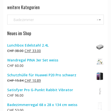
weitere Kategorien
Badezimmer
×
Neues im Shop
Lunchbox Edelstahl 2.4L
Ursprünglicher
Aktueller
CHF
38.00
CHF
33.00
Preis
Preis
Wandregal PINA 3er Set weiss
war:
ist:
CHF
60.00
CHF 38.00
CHF 33.00.
Schutzhülle für Huawei P20 Pro schwarz
Ursprünglicher
Aktueller
CHF
15.84
CHF
10.89
Preis
Preis
Satisfyer Pro G-Punkt Rabbit Vibrator
war:
ist:
CHF
96.00
CHF 15.84
CHF 10.89.
Badezimmerregal 68 x 28 x 134 cm weiss
CHF
53.00