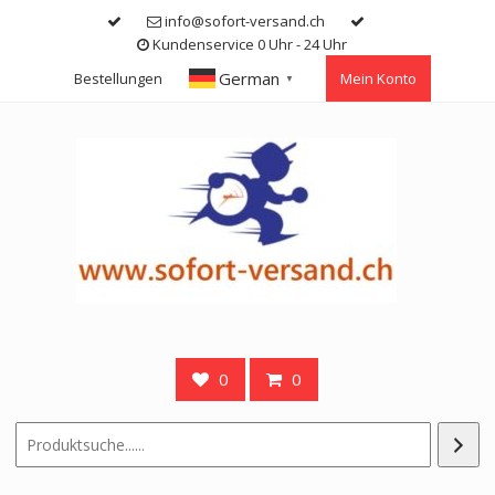
Skip
info@sofort-versand.ch
to
Kundenservice 0 Uhr - 24 Uhr
content
German
Bestellungen
Mein Konto
▼
0
0