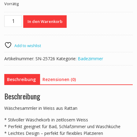
Vorrätig
war:
ist:
CHF 84.00
CHF 68.00.
Wäschekorb
In den Warenkorb
Rattan
mit
Deckel
1
Add to wishlist
Fach
91L
Artikelnummer:
SN-25726
Kategorie:
Badezimmer
weiss
Menge
Beschreibung
Rezensionen (0)
Beschreibung
Wäschesammler in Weiss aus Rattan
* Stilvoller Wäschekorb in zeitlosem Weiss
* Perfekt geeignet für Bad, Schlafzimmer und Waschküche
* Leichtes Design – perfekt für flexibles Platzieren