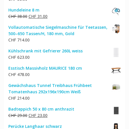
Hundeleine 8 m
Ursprünglicher
Aktueller
CHF
38.00
CHF
31.00
Preis
Preis
Vollautomatische Siegelmaschine für Teetassen,
war:
ist:
500–650 Tassen/H, 180 mm, Gold
CHF 38.00
CHF 31.00.
CHF
714.00
Kühlschrank mit Gefrierer 260L weiss
CHF
623.00
Esstisch Massivholz MAURICE 180 cm
CHF
478.00
Gewächshaus Tunnel Treibhaus Frühbeet
Tomatenhaus 292x196x190cm Weiß
CHF
214.00
Badteppich 50 x 80 cm anthrazit
Ursprünglicher
Aktueller
CHF
29.00
CHF
23.00
Preis
Preis
Perücke Langhaar schwarz
war:
ist: