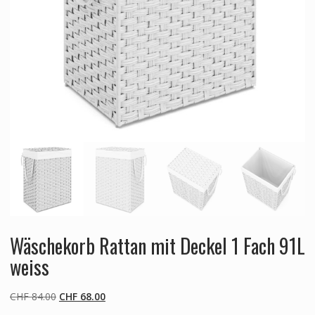
Wäschekorb Rattan mit Deckel 1 Fach 91L
weiss
Ursprünglicher
Aktueller
CHF
84.00
CHF
68.00
Preis
Preis