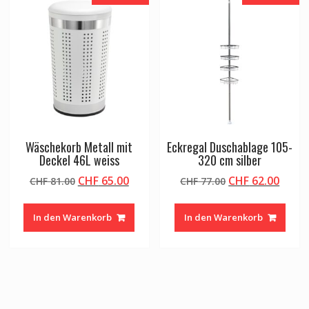
Wäschekorb Metall mit
Eckregal Duschablage 105-
Deckel 46L weiss
320 cm silber
Ursprünglicher
Aktueller
Ursprünglicher
Aktue
CHF
65.00
CHF
62.00
CHF
81.00
CHF
77.00
Preis
Preis
Preis
Preis
war:
ist:
war:
ist:
In den Warenkorb
In den Warenkorb
CHF 81.00
CHF 65.00.
CHF 77.00
CHF 6