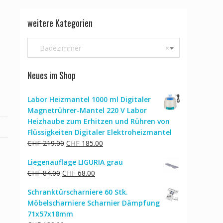
weitere Kategorien
Badezimmer
×
Neues im Shop
Labor Heizmantel 1000 ml Digitaler
Magnetrührer-Mantel 220 V Labor
Heizhaube zum Erhitzen und Rühren von
Flüssigkeiten Digitaler Elektroheizmantel
Ursprünglicher
Aktueller
CHF
219.00
CHF
185.00
Preis
Preis
Liegenauflage LIGURIA grau
war:
ist:
Ursprünglicher
Aktueller
CHF
84.00
CHF
68.00
CHF 219.00
CHF 185.00.
Preis
Preis
Schranktürscharniere 60 Stk.
war:
ist:
Möbelscharniere Scharnier Dämpfung
CHF 84.00
CHF 68.00.
71x57x18mm