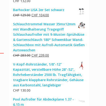
CHF
132.00
Barhocker LISA 2er Set schwarz
Ursprünglicher
Aktueller
CHF
129.00
CHF
104.00
Preis
Preis
Schlauchtrommel Wasser 35mx12mm
war:
ist:
mit Wandhalterung Tragegriff
CHF 129.00
CHF 104.00.
Schlauchaufroller mit 9-Muster-Sprühdüse
& Gartenschlauch 180° Schwenkbar Wand-
Schlauchbox mit Aufroll-Automatik Gießen
Autowaschen
Ursprünglicher
Aktueller
CHF
283.00
CHF
239.00
Preis
Preis
V-Kopf-Rohrständer, 1/8"-12"
war:
ist:
Kapazität, verstellbare Höhe 28"-52",
CHF 283.00
CHF 239.00.
Rohrheberständer 2500 lb. Tragfähigkeit,
tragbare klappbare Rohrständer, Gehäuse
aus Karbonstahl, langlebiger
CHF
130.00
Pool Aufroller für Abdeckplane 1.37 -
6.15 m