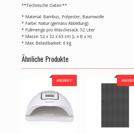
**Technische Daten:**
* Material: Bambus, Polyester, Baumwolle
* Farbe: Natur (gemäss Abbildung)
* Füllmenge pro Wäschesack: 52 Liter
* Masse: 52 x 32 x 63 cm (L x B x H)
* Max. Belastbarkeit: 6 kg
Ähnliche Produkte
ANGEBOT!
ANGEBO