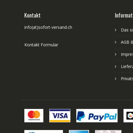
Kontakt
Informat
info(at)sofort-versand.ch
Das si
AGB &
Kontakt Formular
Impre
Liefer
Priva