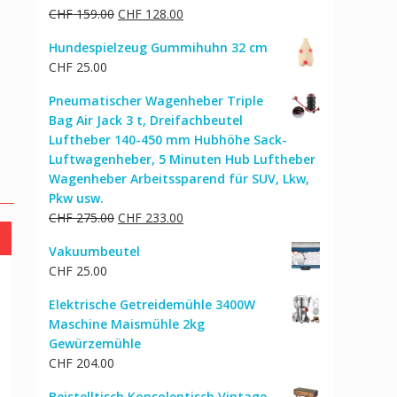
Ursprünglicher
Aktueller
CHF
159.00
CHF
128.00
Preis
Preis
Hundespielzeug Gummihuhn 32 cm
war:
ist:
CHF
25.00
CHF 159.00
CHF 128.00.
Pneumatischer Wagenheber Triple
Bag Air Jack 3 t, Dreifachbeutel
Luftheber 140-450 mm Hubhöhe Sack-
Luftwagenheber, 5 Minuten Hub Luftheber
Wagenheber Arbeitssparend für SUV, Lkw,
Pkw usw.
Ursprünglicher
Aktueller
CHF
275.00
CHF
233.00
Preis
Preis
Vakuumbeutel
war:
ist:
CHF
25.00
CHF 275.00
CHF 233.00.
Elektrische Getreidemühle 3400W
Maschine Maismühle 2kg
Gewürzemühle
CHF
204.00
Beistelltisch Konsolentisch Vintage