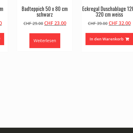
cm
Badteppich 50 x 80 cm
Eckregal Duschablage 12
schwarz
320 cm weiss
licher
Aktueller
Ursprünglicher
Aktueller
Ursprüngli
A
0
CHF
23.00
CHF
32.00
CHF
29.00
CHF
39.00
Preis
Preis
Preis
Preis
P
ist:
war:
ist:
war:
i
In den Warenkorb
Weiterlesen
0
CHF 23.00.
CHF 29.00
CHF 23.00.
CHF 39.00
C