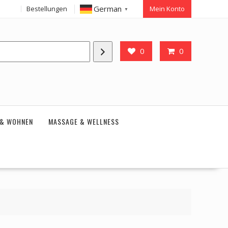
German
Bestellungen
Mein Konto
▼
0
0
 & WOHNEN
MASSAGE & WELLNESS