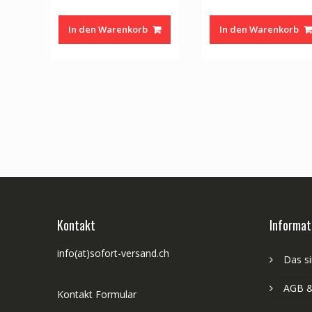
Preis
Preis
Preis
war:
ist:
war:
In den Warenkorb
In den Warenkorb
CHF 73.00
CHF 63.00.
CHF 49.0
Kontakt
Informat
info(at)sofort-versand.ch
Das si
AGB &
Kontakt Formular