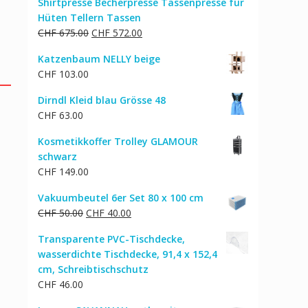
Shirtpresse Becherpresse Tassenpresse für
Hüten Tellern Tassen
Ursprünglicher
Aktueller
CHF
675.00
CHF
572.00
Preis
Preis
Katzenbaum NELLY beige
war:
ist:
CHF
103.00
CHF 675.00
CHF 572.00.
Dirndl Kleid blau Grösse 48
CHF
63.00
Kosmetikkoffer Trolley GLAMOUR
schwarz
CHF
149.00
Vakuumbeutel 6er Set 80 x 100 cm
Ursprünglicher
Aktueller
CHF
50.00
CHF
40.00
Preis
Preis
Transparente PVC-Tischdecke,
war:
ist:
wasserdichte Tischdecke, 91,4 x 152,4
CHF 50.00
CHF 40.00.
cm, Schreibtischschutz
CHF
46.00