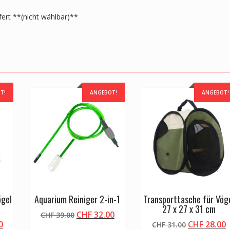
fert **(nicht wählbar)**
T!
ANGEBOT!
ANGEBOT!
ögel
Aquarium Reiniger 2-in-1
Transporttasche für Vög
27 x 27 x 31 cm
Ursprünglicher
Aktueller
CHF
32.00
CHF
39.00
licher
Aktueller
Ursprüngli
A
0
CHF
28.00
Preis
Preis
CHF
31.00