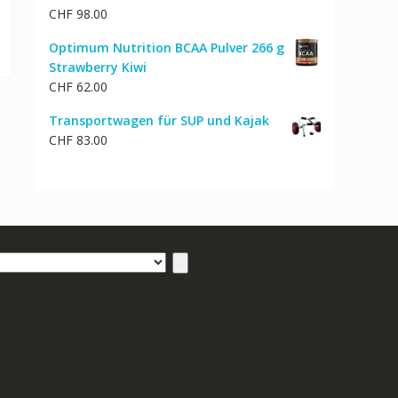
reis
CHF
98.00
st:
HF 28.00.
Optimum Nutrition BCAA Pulver 266 g
Strawberry Kiwi
CHF
62.00
Transportwagen für SUP und Kajak
CHF
83.00