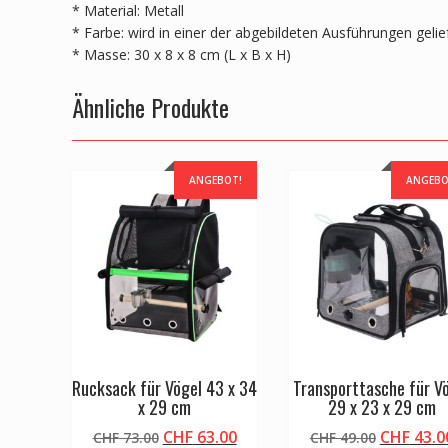
* Material: Metall
* Farbe: wird in einer der abgebildeten Ausführungen gelie
* Masse: 30 x 8 x 8 cm (L x B x H)
Ähnliche Produkte
ANGEBOT!
ANGEBO
Rucksack für Vögel 43 x 34
Transporttasche für V
x 29 cm
29 x 23 x 29 cm
Ursprünglicher
Aktueller
Ursprüng
CHF
63.00
CHF
43.0
CHF
73.00
CHF
49.00