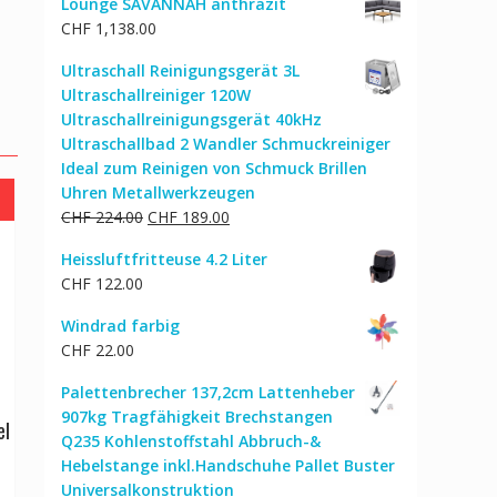
Lounge SAVANNAH anthrazit
CHF
1,138.00
Ultraschall Reinigungsgerät 3L
Ultraschallreiniger 120W
Ultraschallreinigungsgerät 40kHz
Ultraschallbad 2 Wandler Schmuckreiniger
Ideal zum Reinigen von Schmuck Brillen
Uhren Metallwerkzeugen
Ursprünglicher
Aktueller
CHF
224.00
CHF
189.00
Preis
Preis
Heissluftfritteuse 4.2 Liter
war:
ist:
CHF
122.00
CHF 224.00
CHF 189.00.
Windrad farbig
CHF
22.00
Palettenbrecher 137,2cm Lattenheber
907kg Tragfähigkeit Brechstangen
el
Q235 Kohlenstoffstahl Abbruch-&
Hebelstange inkl.Handschuhe Pallet Buster
cher
ktueller
Universalkonstruktion