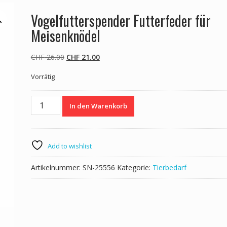
Vogelfutterspender Futterfeder für
Meisenknödel
Ursprünglicher
Aktueller
CHF
26.00
CHF
21.00
Preis
Preis
Vorrätig
war:
ist:
CHF 26.00
CHF 21.00.
Vogelfutterspender
In den Warenkorb
Futterfeder
für
Meisenknödel
Menge
Add to wishlist
Artikelnummer:
SN-25556
Kategorie:
Tierbedarf