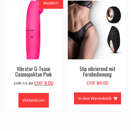
ANGEBOT!
Vibrator G-Tease
Slip vibrierend mit
Cosmopolitan Pink
Fernbedienung
Ursprünglicher
Aktueller
CHF
8.00
CHF
89.00
CHF
11.00
Preis
Preis
war:
ist:
In den Warenkorb
Weiterlesen
CHF 11.00
CHF 8.00.