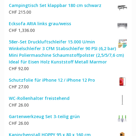
Preis
Preis
Campingtisch Set klappbar 180 cm schwarz
war:
ist:
CHF
215.00
CHF 137.00
CHF 110.00.
Ecksofa ARIA links grau/weiss
CHF
1,336.00
58er-Set Druckluftschleifer 15.000 U/min
Winkelschleifer 3 CFM Stabschleifer 90 PSI (6,2 bar)
Mini Poliermaschine Schaumstoffpolster (2,5/5/7,6 cm)
Ideal für Eisen Holz Kunststoff Metall Marmor
CHF
92.00
Schutzfolie für iPhone 12 / iPhone 12 Pro
CHF
27.00
WC-Rollenhalter freistehend
CHF
26.00
Gartenwerkzeug Set 3-teilig grün
CHF
26.00
Kaninchenstall HOPPY 95 x 80 x 160 cm