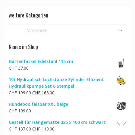
weitere Kategorien
Vibratoren
×
Neues im Shop
Gartenfackel Edelstahl 115 cm
CHF
37.00
10t Hydraulisch Lochstanze Zylinder Effizient
Hydraulikpumpe Set 6 Stempel
Ursprünglicher
Aktueller
CHF
199.00
CHF
168.00
Preis
Preis
Hundebox faltbar XXL beige
war:
ist:
CHF
109.00
CHF 199.00
CHF 168.00.
Gestell für Hängematte 325 x 100 cm schwarz
Ursprünglicher
Aktueller
CHF
137.00
CHF
110.00