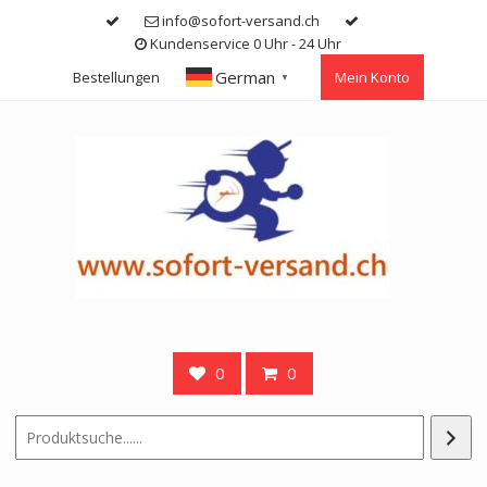
Skip
info@sofort-versand.ch
to
Kundenservice 0 Uhr - 24 Uhr
content
German
Bestellungen
Mein Konto
▼
0
0