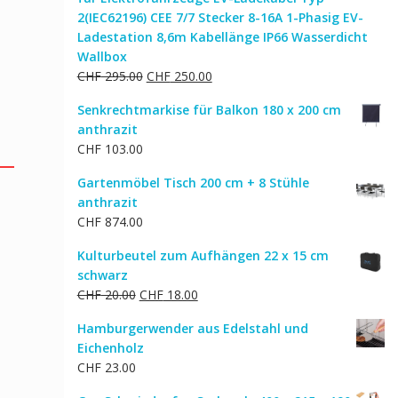
2(IEC62196) CEE 7/7 Stecker 8-16A 1-Phasig EV-
Ladestation 8,6m Kabellänge IP66 Wasserdicht
Wallbox
Ursprünglicher
Aktueller
CHF
295.00
CHF
250.00
Preis
Preis
Senkrechtmarkise für Balkon 180 x 200 cm
war:
ist:
anthrazit
CHF 295.00
CHF 250.00.
CHF
103.00
Gartenmöbel Tisch 200 cm + 8 Stühle
anthrazit
CHF
874.00
Kulturbeutel zum Aufhängen 22 x 15 cm
schwarz
Ursprünglicher
Aktueller
CHF
20.00
CHF
18.00
Preis
Preis
Hamburgerwender aus Edelstahl und
war:
ist:
Eichenholz
CHF 20.00
CHF 18.00.
CHF
23.00