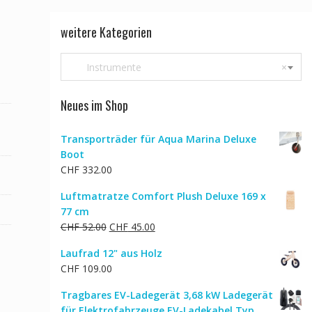
weitere Kategorien
Instrumente
×
Neues im Shop
Transporträder für Aqua Marina Deluxe
Boot
CHF
332.00
Luftmatratze Comfort Plush Deluxe 169 x
77 cm
Ursprünglicher
Aktueller
CHF
52.00
CHF
45.00
Preis
Preis
Laufrad 12" aus Holz
war:
ist:
CHF
109.00
CHF 52.00
CHF 45.00.
Tragbares EV-Ladegerät 3,68 kW Ladegerät
für Elektrofahrzeuge EV-Ladekabel Typ