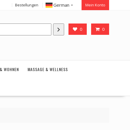
German
Bestellungen
Mein Konto
▼
0
0
 & WOHNEN
MASSAGE & WELLNESS