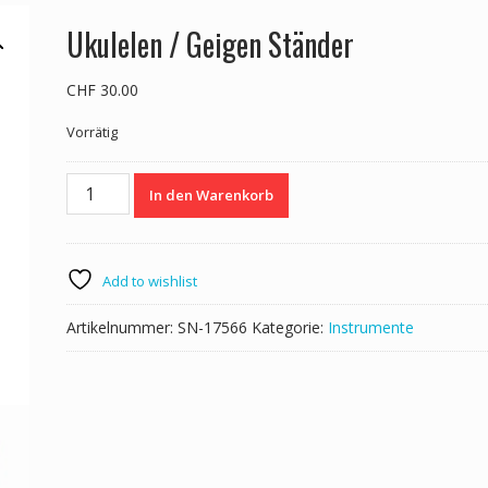
Ukulelen / Geigen Ständer
CHF
30.00
Vorrätig
Ukulelen
In den Warenkorb
/
Geigen
Ständer
Menge
Add to wishlist
Artikelnummer:
SN-17566
Kategorie:
Instrumente