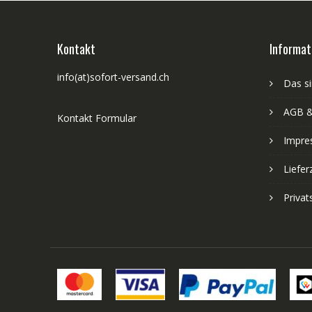
Kontakt
Informat
info(at)sofort-versand.ch
Das si
AGB &
Kontakt Formular
Impre
Liefer
Priva