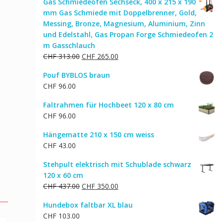
Gas Schmiedeofen Sechseck, 400 x 215 x 190
mm Gas Schmiede mit Doppelbrenner, Gold,
Messing, Bronze, Magnesium, Aluminium, Zinn
und Edelstahl, Gas Propan Forge Schmiedeofen 2
m Gasschlauch
Ursprünglicher
Aktueller
CHF
313.00
CHF
265.00
Preis
Preis
Pouf BYBLOS braun
war:
ist:
CHF
96.00
CHF 313.00
CHF 265.00.
Faltrahmen für Hochbeet 120 x 80 cm
CHF
96.00
Hängematte 210 x 150 cm weiss
CHF
43.00
Stehpult elektrisch mit Schublade schwarz
120 x 60 cm
Ursprünglicher
Aktueller
CHF
437.00
CHF
350.00
Preis
Preis
Hundebox faltbar XL blau
war:
ist:
CHF
103.00
CHF 437.00
CHF 350.00.