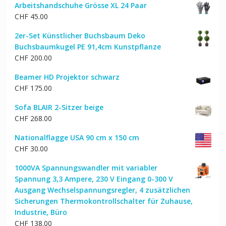
Arbeitshandschuhe Grösse XL 24 Paar
war:
ist:
CHF
45.00
CHF 144.00
CHF 116.00.
2er-Set Künstlicher Buchsbaum Deko
Buchsbaumkugel PE 91,4cm Kunstpflanze
CHF
200.00
Beamer HD Projektor schwarz
CHF
175.00
Sofa BLAIR 2-Sitzer beige
CHF
268.00
Nationalflagge USA 90 cm x 150 cm
CHF
30.00
1000VA Spannungswandler mit variabler
Spannung 3,3 Ampere, 230 V Eingang 0-300 V
Ausgang Wechselspannungsregler, 4 zusätzlichen
Sicherungen Thermokontrollschalter für Zuhause,
Industrie, Büro
CHF
138.00