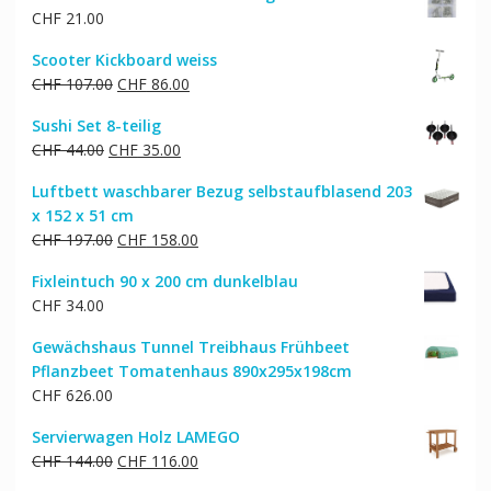
CHF
21.00
Scooter Kickboard weiss
Ursprünglicher
Aktueller
CHF
107.00
CHF
86.00
Preis
Preis
Sushi Set 8-teilig
war:
ist:
Ursprünglicher
Aktueller
CHF
44.00
CHF
35.00
CHF 107.00
CHF 86.00.
Preis
Preis
Luftbett waschbarer Bezug selbstaufblasend 203
war:
ist:
x 152 x 51 cm
CHF 44.00
CHF 35.00.
Ursprünglicher
Aktueller
CHF
197.00
CHF
158.00
Preis
Preis
Fixleintuch 90 x 200 cm dunkelblau
war:
ist:
CHF
34.00
CHF 197.00
CHF 158.00.
Gewächshaus Tunnel Treibhaus Frühbeet
Pflanzbeet Tomatenhaus 890x295x198cm
CHF
626.00
Servierwagen Holz LAMEGO
Ursprünglicher
Aktueller
CHF
144.00
CHF
116.00
Preis
Preis