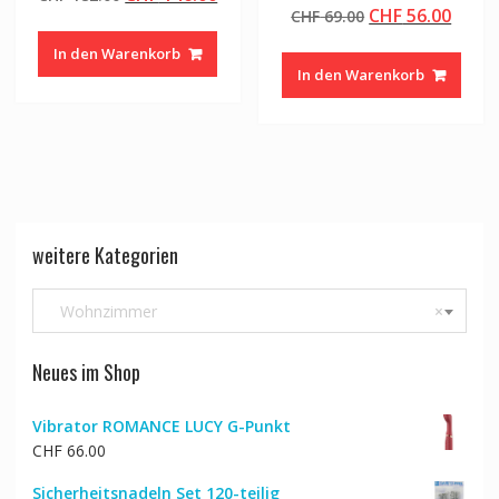
Ursprünglicher
Aktue
CHF
56.00
Preis
Preis
CHF
69.00
Preis
Preis
war:
ist:
In den Warenkorb
war:
ist:
CHF 182.00
CHF 146.00.
In den Warenkorb
CHF 69.00
CHF 5
weitere Kategorien
Wohnzimmer
×
Neues im Shop
Vibrator ROMANCE LUCY G-Punkt
CHF
66.00
Sicherheitsnadeln Set 120-teilig