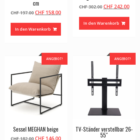
cm
Ursprünglicher
Aktu
CHF
242.00
CHF
302.00
Ursprünglicher
Aktueller
CHF
158.00
CHF
197.00
Preis
Prei
Preis
Preis
war:
ist:
In den Warenkorb
war:
ist:
CHF 302.00
CHF 
In den Warenkorb
CHF 197.00
CHF 158.00.
ANGEBOT!
ANGEBOT!
Sessel MEGHAN beige
TV-Ständer verstellbar 26-
55″
Ursprünglicher
Aktueller
CHF
146.00
CHF
182.00