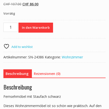
Ursprünglicher
Aktueller
CHF
107.00
CHF
86.00
Preis
Preis
Vorrätig
war:
ist:
CHF 107.00
CHF 86.00.
TV
In den Warenkorb
Möbel
BILLY
schwarz
Menge
Add to wishlist
Artikelnummer:
SN-24386
Kategorie:
Wohnzimmer
Beschreibung
Rezensionen (0)
Beschreibung
Fernsehmöbel mit Staufach schwarz
Dieses Wohnzimmermöbel ist so schön wie praktisch. Auf den