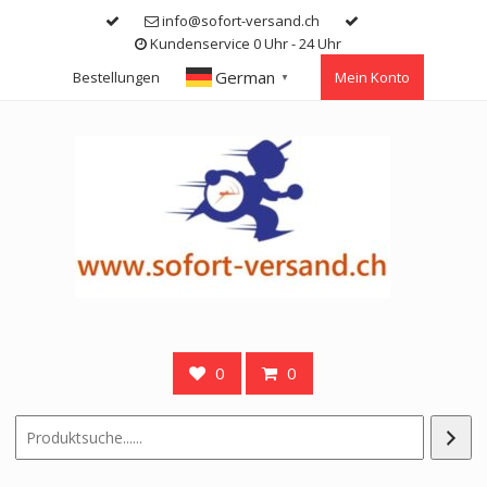
Skip
info@sofort-versand.ch
to
Kundenservice 0 Uhr - 24 Uhr
content
German
Bestellungen
Mein Konto
▼
0
0