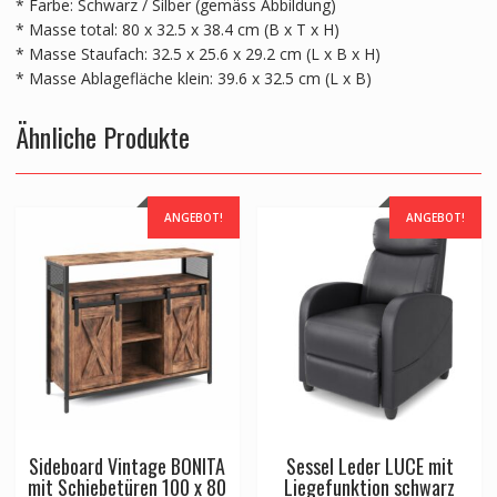
* Farbe: Schwarz / Silber (gemäss Abbildung)
* Masse total: 80 x 32.5 x 38.4 cm (B x T x H)
* Masse Staufach: 32.5 x 25.6 x 29.2 cm (L x B x H)
* Masse Ablagefläche klein: 39.6 x 32.5 cm (L x B)
Ähnliche Produkte
ANGEBOT!
ANGEBOT!
Sideboard Vintage BONITA
Sessel Leder LUCE mit
mit Schiebetüren 100 x 80
Liegefunktion schwarz