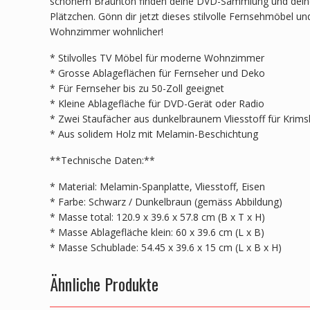
schönem Braunton finden deine DVD-Sammlung und deine
Plätzchen. Gönn dir jetzt dieses stilvolle Fernsehmöbel u
Wohnzimmer wohnlicher!
* Stilvolles TV Möbel für moderne Wohnzimmer
* Grosse Ablageflächen für Fernseher und Deko
* Für Fernseher bis zu 50-Zoll geeignet
* Kleine Ablagefläche für DVD-Gerät oder Radio
* Zwei Staufächer aus dunkelbraunem Vliesstoff für Krim
* Aus solidem Holz mit Melamin-Beschichtung
**Technische Daten:**
* Material: Melamin-Spanplatte, Vliesstoff, Eisen
* Farbe: Schwarz / Dunkelbraun (gemäss Abbildung)
* Masse total: 120.9 x 39.6 x 57.8 cm (B x T x H)
* Masse Ablagefläche klein: 60 x 39.6 cm (L x B)
* Masse Schublade: 54.45 x 39.6 x 15 cm (L x B x H)
Ähnliche Produkte