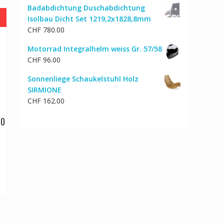
Badabdichtung Duschabdichtung
Isolbau Dicht Set 1219,2x1828,8mm
CHF
780.00
Motorrad Integralhelm weiss Gr. 57/58
CHF
96.00
Sonnenliege Schaukelstuhl Holz
SIRMIONE
CHF
162.00
70
cher
ktueller
reis
st:
HF 68.00.