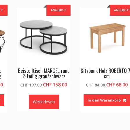
T!
ANGEBOT!
ANGEBOT!
e
Beistelltisch MARCEL rund
Sitzbank Holz ROBERTO 
g
2-teilig grau/schwarz
cm
glicher
Aktueller
Ursprünglicher
Aktueller
Ursprüngli
A
00
CHF
158.00
CHF
68.00
CHF
197.00
CHF
84.00
Preis
Preis
Preis
Preis
P
ist:
war:
ist:
war:
i
In den Warenkorb
Weiterlesen
.00
CHF 98.00.
CHF 197.00
CHF 158.00.
CHF 84.00
C