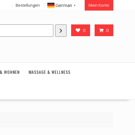
German
Bestellungen
Mein Konto
▼
0
0
 & WOHNEN
MASSAGE & WELLNESS