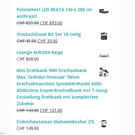
Polsterbett LED BEATA 140 x 200 cm
anthrazit
Ursprünglicher
Aktueller
CHF
821.00
CHF
693.00
Preis
Preis
Steckschlüssel Bit Set 16-teilig
war:
ist:
Ursprünglicher
Aktueller
CHF
41.00
CHF
33.00
CHF 821.00
CHF 693.00.
Preis
Preis
Lounge AURORA beige
war:
ist:
CHF
808.00
CHF 41.00
CHF 33.00.
Mini Drehbank 96W Drechselbank
Max. Drehdurchmesser 70mm
Drechselmaschine Spindeldrehzahl 4250–
8500U/min Kopierdrechselbank mit 7-Gang-
Einstellung Drehbank mit komplettem
Zubehör
Ursprünglicher
Aktueller
CHF
143.00
CHF
121.00
Preis
Preis
Einkochautomat Glühweinkocher 27L
war:
ist:
CHF
149.00
CHF 143.00
CHF 121.00.