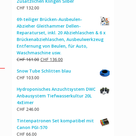
Zusätzlichen Klingen Silber
CHF
132.00
69-teiliger Brücken-Ausbeulen-
Abzieher Gleithammer Dellen-
Reparaturset, inkl. 20 Abziehlaschen & 6 x
Brückenabziehlaschen, Ausbeulwerkzeug
Entfernung von Beulen, für Auto,
Waschmaschine usw.
Ursprünglicher
Aktueller
CHF
161.00
CHF
136.00
Preis
Preis
Snow Tube Schlitten blau
war:
ist:
CHF
103.00
CHF 161.00
CHF 136.00.
Hydroponisches Anzuchtsystem DWC
Anbausystem Tiefwasserkultur 20L
4xEimer
CHF
246.00
Tintenpatronen Set kompatibel mit
Canon PGI-570
CHF
66.00