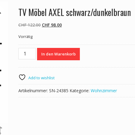
TV Möbel AXEL schwarz/dunkelbraun
Ursprünglicher
Aktueller
CHF
122.00
CHF
98.00
Preis
Preis
Vorrätig
war:
ist:
CHF 122.00
CHF 98.00.
TV
In den Warenkorb
Möbel
AXEL
schwarz/dunkelbraun
Menge
Add to wishlist
Artikelnummer:
SN-24385
Kategorie:
Wohnzimmer