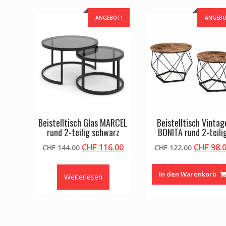
ANGEBOT!
ANGEBO
Beistelltisch Glas MARCEL
Beistelltisch Vintag
rund 2-teilig schwarz
BONITA rund 2-teili
Ursprünglicher
Aktueller
Ursprün
CHF
116.00
CHF
98.
CHF
144.00
CHF
122.00
Preis
Preis
Preis
war:
ist:
war:
In den Warenkorb
Weiterlesen
CHF 144.00
CHF 116.00.
CHF 122