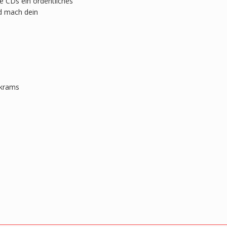
 CDs ein ordentliches
nd mach dein
skrams