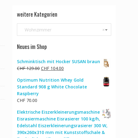
weitere Kategorien
Wohnzimmer
×
Neues im Shop
Schminktisch mit Hocker SUSAN braun
Ursprünglicher
Aktueller
CHF
129.00
CHF
104.00
Preis
Preis
Optimum Nutrition Whey Gold
war:
ist:
Standard 908 g White Chocolate
CHF 129.00
CHF 104.00.
Raspberry
CHF
70.00
Elektrische Eiszerkleinerungsmaschine
Eisrasiermaschine Eisrasierer 100 kg/h,
Edelstahl Eiszerkleinerungsrasierer 300 W,
390x260x310 mm mit Kunststoffschale &