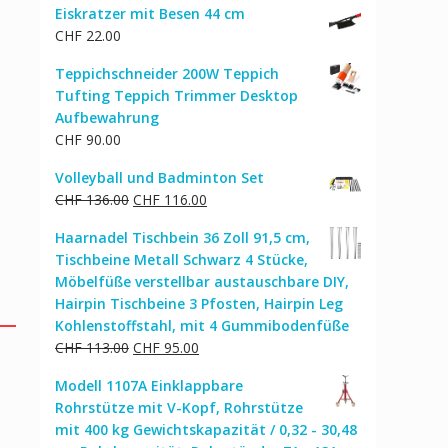
Eiskratzer mit Besen 44 cm
war:
ist:
CHF
22.00
CHF 21.00
CHF 17.00.
Teppichschneider 200W Teppich
Tufting Teppich Trimmer Desktop
Aufbewahrung
CHF
90.00
Volleyball und Badminton Set
Ursprünglicher
Aktueller
CHF
136.00
CHF
116.00
Preis
Preis
Haarnadel Tischbein 36 Zoll 91,5 cm,
war:
ist:
Tischbeine Metall Schwarz 4 Stücke,
CHF 136.00
CHF 116.00.
Möbelfüße verstellbar austauschbare DIY,
Hairpin Tischbeine 3 Pfosten, Hairpin Leg
Kohlenstoffstahl, mit 4 Gummibodenfüße
Ursprünglicher
Aktueller
CHF
113.00
CHF
95.00
Preis
Preis
Modell 1107A Einklappbare
war:
ist:
Rohrstütze mit V-Kopf, Rohrstütze
CHF 113.00
CHF 95.00.
mit 400 kg Gewichtskapazität / 0,32 - 30,48