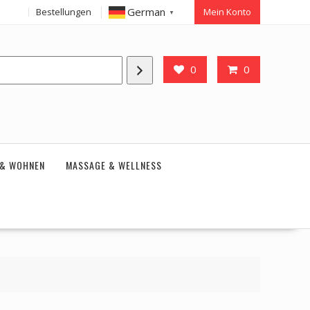
German
Bestellungen
Mein Konto
▼
0
0
 & WOHNEN
MASSAGE & WELLNESS