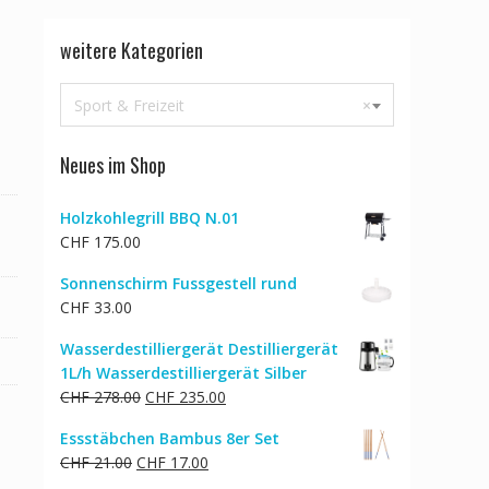
weitere Kategorien
Sport & Freizeit
×
Neues im Shop
Holzkohlegrill BBQ N.01
CHF
175.00
Sonnenschirm Fussgestell rund
CHF
33.00
Wasserdestilliergerät Destilliergerät
1L/h Wasserdestilliergerät Silber
Ursprünglicher
Aktueller
CHF
278.00
CHF
235.00
Preis
Preis
Essstäbchen Bambus 8er Set
war:
ist:
Ursprünglicher
Aktueller
CHF
21.00
CHF
17.00
CHF 278.00
CHF 235.00.
Preis
Preis