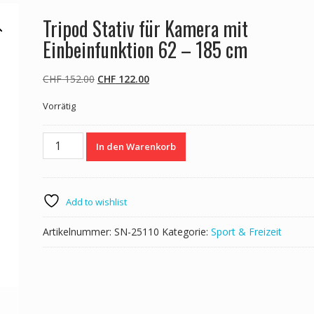
Tripod Stativ für Kamera mit
Einbeinfunktion 62 – 185 cm
Ursprünglicher
Aktueller
CHF
152.00
CHF
122.00
Preis
Preis
Vorrätig
war:
ist:
CHF 152.00
CHF 122.00.
Tripod
In den Warenkorb
Stativ
für
Kamera
mit
Add to wishlist
Einbeinfunktion
62
Artikelnummer:
SN-25110
Kategorie:
Sport & Freizeit
-
185
cm
Menge