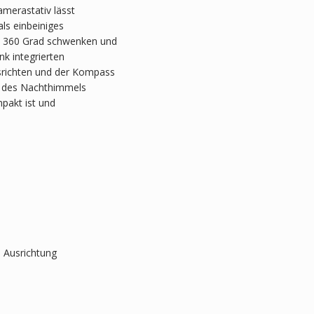
amerastativ lässt
als einbeiniges
m 360 Grad schwenken und
k integrierten
srichten und der Kompass
n des Nachthimmels
mpakt ist und
 Ausrichtung