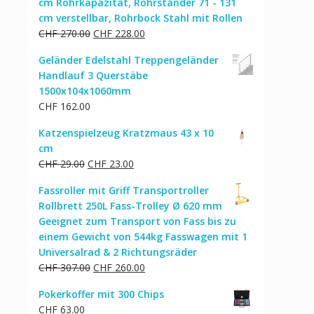
cm Rohrkapazität, Rohrständer 71 - 131
cm verstellbar, Rohrbock Stahl mit Rollen
Ursprünglicher
Aktueller
CHF
270.00
CHF
228.00
Preis
Preis
Geländer Edelstahl Treppengeländer
war:
ist:
Handlauf 3 Querstäbe
CHF 270.00
CHF 228.00.
1500x104x1060mm
CHF
162.00
Katzenspielzeug Kratzmaus 43 x 10
cm
Ursprünglicher
Aktueller
CHF
29.00
CHF
23.00
Preis
Preis
Fassroller mit Griff Transportroller
war:
ist:
Rollbrett 250L Fass-Trolley Ø 620 mm
CHF 29.00
CHF 23.00.
Geeignet zum Transport von Fass bis zu
einem Gewicht von 544kg Fasswagen mit 1
Universalrad & 2 Richtungsräder
Ursprünglicher
Aktueller
CHF
307.00
CHF
260.00
Preis
Preis
Pokerkoffer mit 300 Chips
war:
ist:
CHF
63.00
CHF 307.00
CHF 260.00.