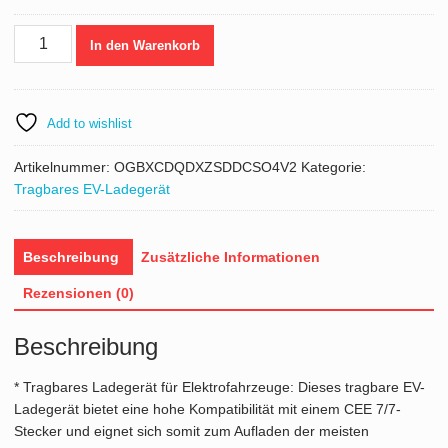
CHF 295.00
CHF 250.00.
Tragbares
In den Warenkorb
EV-
Ladegerät
3,68
kW
Add to wishlist
Ladegerät
für
Artikelnummer:
OGBXCDQDXZSDDCSO4V2
Kategorie:
Elektrofahrzeuge
Tragbares EV-Ladegerät
EV-
Ladekabel
Typ
Beschreibung
Zusätzliche Informationen
2(IEC62196)
Rezensionen (0)
CEE
7/7
Beschreibung
Stecker
8-
* Tragbares Ladegerät für Elektrofahrzeuge: Dieses tragbare EV-
16A
Ladegerät bietet eine hohe Kompatibilität mit einem CEE 7/7-
1-
Stecker und eignet sich somit zum Aufladen der meisten
Phasig