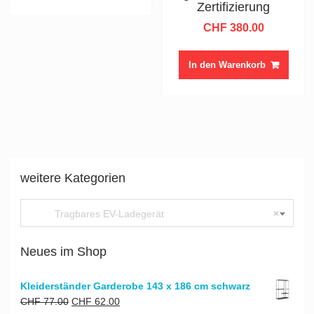
Zertifizierung
CHF
380.00
In den Warenkorb
weitere Kategorien
Tragbares EV-Ladegerät
×
Neues im Shop
Kleiderständer Garderobe 143 x 186 cm schwarz
Ursprünglicher
Aktueller
CHF
77.00
CHF
62.00