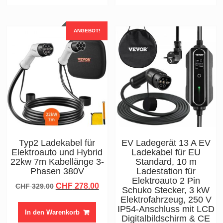
ANGEBOT!
Typ2 Ladekabel für
EV Ladegerät 13 A EV
Elektroauto und Hybrid
Ladekabel für EU
22kw 7m Kabellänge 3-
Standard, 10 m
Phasen 380V
Ladestation für
Elektroauto 2 Pin
Ursprünglicher
Aktueller
CHF
278.00
CHF
329.00
Schuko Stecker, 3 kW
Preis
Preis
Elektrofahrzeug, 250 V
war:
ist:
IP54-Anschluss mit LCD
In den Warenkorb
Digitalbildschirm & CE
CHF 329.00
CHF 278.00.