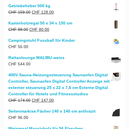
Getriebeheber 500 kg
Ursprünglicher
Aktueller
CHF
159.00
CHF
128.00
Preis
Preis
Kaminholzregal 50 x 34 x 150 cm
war:
ist:
Ursprünglicher
Aktueller
CHF
99.00
CHF
80.00
CHF 159.00
CHF 128.00.
Preis
Preis
Campingstuhl Fussball für Kinder
war:
ist:
CHF
56.00
CHF 99.00
CHF 80.00.
Rattanlounge MALIBU weiss
CHF
544.00
400V Sauna-Heizungssteuerung Saunaofen Digital
Controller, Saunaofen Digital Controller Anzeige mit
externer steuerung 25 x 22 x 7,6 cm Externe Digital
Controller für Hotels und Fitnessstudios
Ursprünglicher
Aktueller
CHF
174.00
CHF
147.00
Preis
Preis
Seitenmarkise Fächer 140 x 140 cm anthrazit
war:
ist:
CHF
96.00
CHF 174.00
CHF 147.00.
Weinregal Massivholz für 56 Flaschen