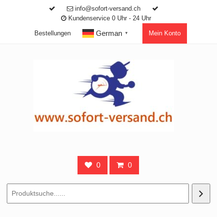
Skip
info@sofort-versand.ch
to
Kundenservice 0 Uhr - 24 Uhr
content
German
Bestellungen
Mein Konto
▼
0
0