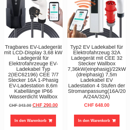
Tragbares EV-Ladegerät
Typ2 EV Ladekabel für
mit LCD-Display 3,68 kW
Elektrofahrzeug 32A
Ladegerät für
Ladegerät mit CEE 32
Elektrofahrzeuge EV-
Stecker Wallbox
Ladekabel Typ
7,36kW(einphasig)/22kW
2(IEC62196) CEE 7/7
(dreiphasig) 7,5m
Stecker 16A 1-Phasig
Ladekabel EV
EV-Ladestation 8,6m
Ladestation 4 Stufen der
Kabellänge IP66
Stromanpassung(16A/20
Wasserdicht Wallbox
A/24A/32A)
Ursprünglicher
Aktueller
CHF
290.00
CHF
648.00
CHF
343.00
Preis
Preis
war:
ist:
In den Warenkorb
In den Warenkorb
CHF 343.00
CHF 290.00.