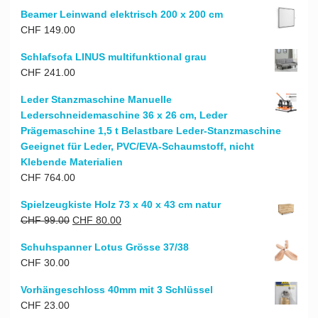
Preis
Preis
Beamer Leinwand elektrisch 200 x 200 cm
war:
ist:
CHF
149.00
CHF 77.00
CHF 62.00.
Schlafsofa LINUS multifunktional grau
CHF
241.00
Leder Stanzmaschine Manuelle
Lederschneidemaschine 36 x 26 cm, Leder
Prägemaschine 1,5 t Belastbare Leder-Stanzmaschine
Geeignet für Leder, PVC/EVA-Schaumstoff, nicht
Klebende Materialien
CHF
764.00
Spielzeugkiste Holz 73 x 40 x 43 cm natur
Ursprünglicher
Aktueller
CHF
99.00
CHF
80.00
Preis
Preis
Schuhspanner Lotus Grösse 37/38
war:
ist:
CHF
30.00
CHF 99.00
CHF 80.00.
Vorhängeschloss 40mm mit 3 Schlüssel
CHF
23.00