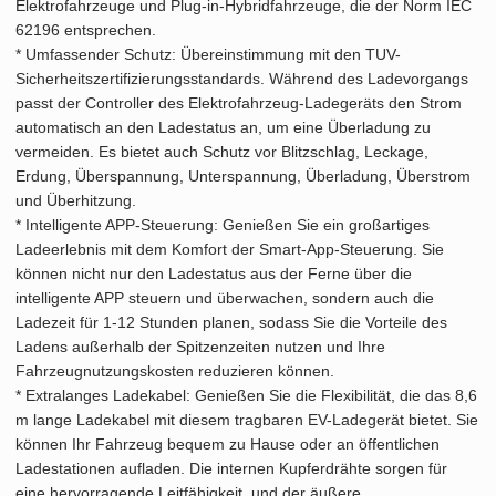
Elektrofahrzeuge und Plug-in-Hybridfahrzeuge, die der Norm IEC
EV-
62196 entsprechen.
Ladestation
* Umfassender Schutz: Übereinstimmung mit den TUV-
8,6m
Sicherheitszertifizierungsstandards. Während des Ladevorgangs
Kabellänge
passt der Controller des Elektrofahrzeug-Ladegeräts den Strom
IP66
automatisch an den Ladestatus an, um eine Überladung zu
Wasserdicht
vermeiden. Es bietet auch Schutz vor Blitzschlag, Leckage,
Wallbox
Erdung, Überspannung, Unterspannung, Überladung, Überstrom
Menge
und Überhitzung.
* Intelligente APP-Steuerung: Genießen Sie ein großartiges
Ladeerlebnis mit dem Komfort der Smart-App-Steuerung. Sie
können nicht nur den Ladestatus aus der Ferne über die
intelligente APP steuern und überwachen, sondern auch die
Ladezeit für 1-12 Stunden planen, sodass Sie die Vorteile des
Ladens außerhalb der Spitzenzeiten nutzen und Ihre
Fahrzeugnutzungskosten reduzieren können.
* Extralanges Ladekabel: Genießen Sie die Flexibilität, die das 8,6
m lange Ladekabel mit diesem tragbaren EV-Ladegerät bietet. Sie
können Ihr Fahrzeug bequem zu Hause oder an öffentlichen
Ladestationen aufladen. Die internen Kupferdrähte sorgen für
eine hervorragende Leitfähigkeit, und der äußere,