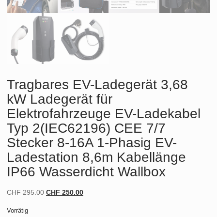
Tragbares EV-Ladegerät 3,68
kW Ladegerät für
Elektrofahrzeuge EV-Ladekabel
Typ 2(IEC62196) CEE 7/7
Stecker 8-16A 1-Phasig EV-
Ladestation 8,6m Kabellänge
IP66 Wasserdicht Wallbox
Ursprünglicher
Aktueller
CHF
295.00
CHF
250.00
Preis
Preis
Vorrätig
war:
ist: