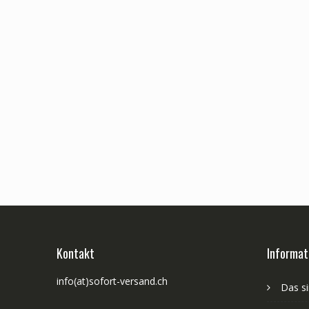
Kontakt
Informat
info(at)sofort-versand.ch
Das si