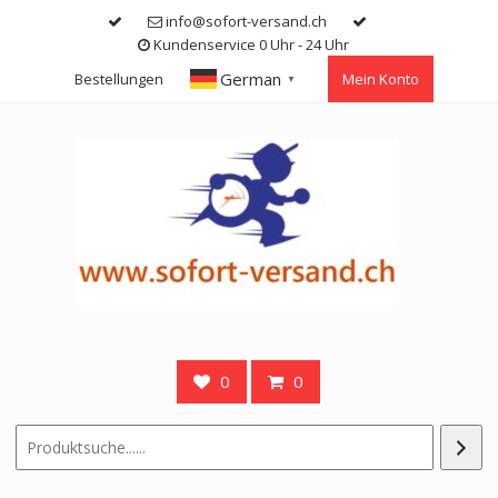
Skip
info@sofort-versand.ch
to
Kundenservice 0 Uhr - 24 Uhr
content
German
Bestellungen
Mein Konto
▼
0
0