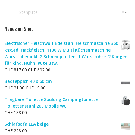
Stehpulte
×
Neues im Shop
Elektrischer Fleischwolf Edelstahl Fleischmaschine 360
kg/Std. Hackfleisch, 1100 W Multi Küchenmaschine
Wurstfüller inkl. 2 Schneidplatten, 1 Wurströhre, 2 Klingen
für Rind, Huhn, Pute usw.
Ursprünglicher
Aktueller
CHF
817.00
CHF
692.00
Preis
Preis
Badteppich 40 x 60 cm
war:
ist:
Ursprünglicher
Aktueller
CHF
21.00
CHF
19.00
CHF 817.00
CHF 692.00.
Preis
Preis
Tragbare Toilette Spülung Campingtoilette
war:
ist:
Toilettenstuhl 20L Mobile WC
CHF 21.00
CHF 19.00.
CHF
188.00
Schlafsofa LEA beige
CHF
228.00