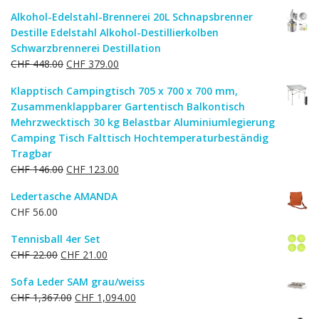
Alkohol-Edelstahl-Brennerei 20L Schnapsbrenner
Destille Edelstahl Alkohol-Destillierkolben
Schwarzbrennerei Destillation
Ursprünglicher
Aktueller
CHF
448.00
CHF
379.00
Preis
Preis
Klapptisch Campingtisch 705 x 700 x 700 mm,
war:
ist:
Zusammenklappbarer Gartentisch Balkontisch
CHF 448.00
CHF 379.00.
Mehrzwecktisch 30 kg Belastbar Aluminiumlegierung
Camping Tisch Falttisch Hochtemperaturbeständig
Tragbar
Ursprünglicher
Aktueller
CHF
146.00
CHF
123.00
Preis
Preis
Ledertasche AMANDA
war:
ist:
CHF
56.00
CHF 146.00
CHF 123.00.
Tennisball 4er Set
Ursprünglicher
Aktueller
CHF
22.00
CHF
21.00
Preis
Preis
Sofa Leder SAM grau/weiss
war:
ist:
Ursprünglicher
Aktueller
CHF
1,367.00
CHF
1,094.00
CHF 22.00
CHF 21.00.
Preis
Preis