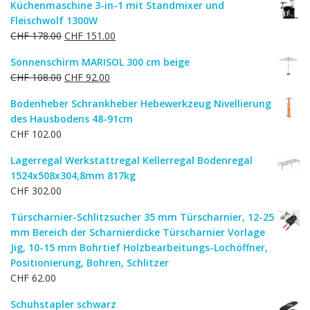
Küchenmaschine 3-in-1 mit Standmixer und
war:
ist:
Fleischwolf 1300W
CHF 1,367.00
CHF 1,094.00.
Ursprünglicher
Aktueller
CHF
178.00
CHF
151.00
Preis
Preis
Sonnenschirm MARISOL 300 cm beige
war:
ist:
Ursprünglicher
Aktueller
CHF
108.00
CHF
92.00
CHF 178.00
CHF 151.00.
Preis
Preis
Bodenheber Schrankheber Hebewerkzeug Nivellierung
war:
ist:
des Hausbodens 48-91cm
CHF 108.00
CHF 92.00.
CHF
102.00
Lagerregal Werkstattregal Kellerregal Bodenregal
1524x508x304,8mm 817kg
CHF
302.00
Türscharnier-Schlitzsucher 35 mm Türscharnier, 12-25
mm Bereich der Scharnierdicke Türscharnier Vorlage
Jig, 10-15 mm Bohrtief Holzbearbeitungs-Lochöffner,
Positionierung, Bohren, Schlitzer
CHF
62.00
Schuhstapler schwarz